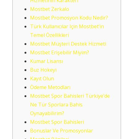
Hizmetinin Karakteri
Mostbet Zerkalo
Mostbet Promosyon Kodu Nedir?
Türk Kullanıcılar Için Mostbet’in
Temel Özellikleri
Mostbet Müşteri Destek Hizmeti
Mostbet Erişebilir Miyim?
Kumar Lisansı
Buz Hokeyi
Kayıt Olun
Ödeme Metodları
Mostbet Spor Bahisleri Türkiye’de
Ne Tür Sporlara Bahis
Oynayabilirim?
Mostbet Spor Bahisleri
Bonuslar Ve Promosyonlar