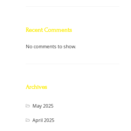
Recent Comments
No comments to show.
Archives
May 2025
April 2025