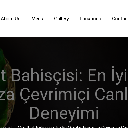
About Us
Menu
Gallery
Locations
Contac
Bahisçisi: En İy
a Çevrimiçi Canl
Deneyimi
orized
Mostbet Bahisçisi: En İyi Oranlar Empieza Çevrimiçi Ca