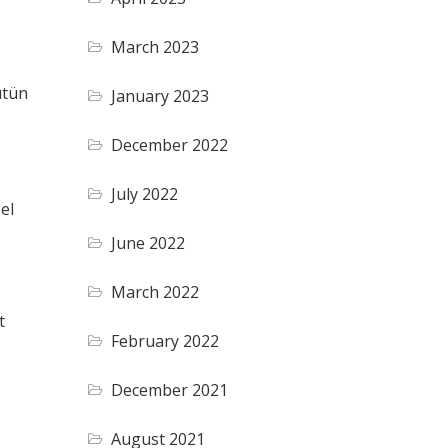
March 2023
bütün
January 2023
December 2022
July 2022
el
June 2022
March 2022
t
February 2022
December 2021
August 2021