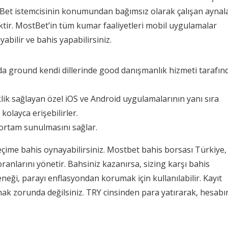
t istemcisinin konumundan bağımsız olarak çalışan aynala
ir. MostBet’in tüm kumar faaliyetleri mobil uygulamalar
bilir ve bahis yapabilirsiniz.
a ground kendi dillerinde good danışmanlık hizmeti tarafın
lik sağlayan özel iOS ve Android uygulamalarının yanı sıra
kolayca erişebilirler.
 ortam sunulmasını sağlar.
çime bahis oynayabilirsiniz. Mostbet bahis borsası Türkiye,
 oranlarını yönetir. Bahsiniz kazanırsa, sizing karşı bahis
eği, parayı enflasyondan korumak için kullanılabilir. Kayıt
ak zorunda değilsiniz. TRY cinsinden para yatırarak, hesabı