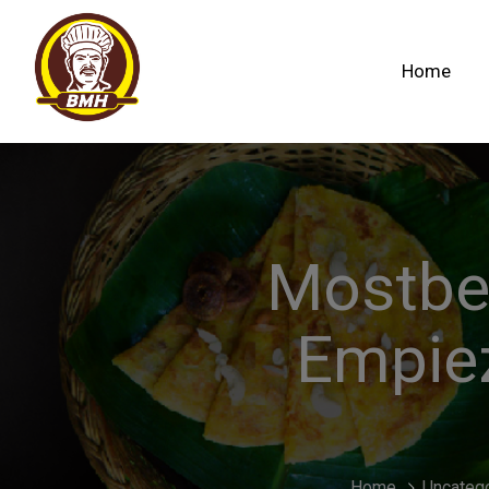
Home
Mostbet 
Empiez
Home
Uncateg