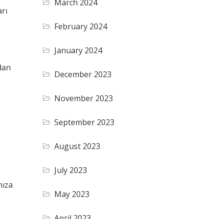
March 2024
rı
February 2024
January 2024
dan
December 2023
November 2023
September 2023
August 2023
July 2023
nıza
May 2023
April 2023