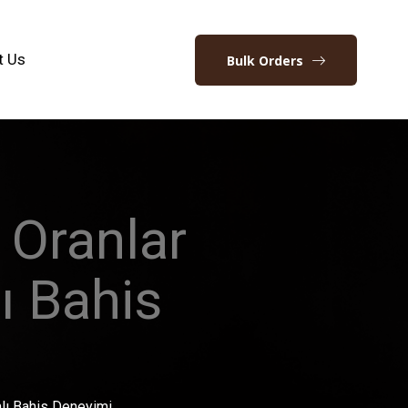
t Us
Bulk Orders
i Oranlar
ı Bahis
nlı Bahis Deneyimi