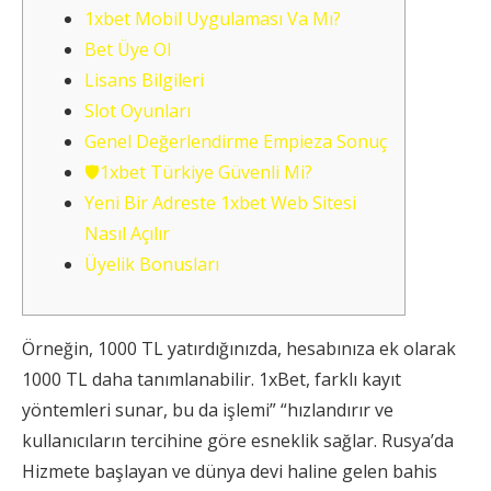
1xbet Mobil Uygulaması Va Mı?
Bet Üye Ol
Lisans Bilgileri
Slot Oyunları
Genel Değerlendirme Empieza Sonuç
🛡1xbet Türkiye Güvenli Mi?
Yeni Bir Adreste 1xbet Web Sitesi
Nasıl Açılır
Üyelik Bonusları
Örneğin, 1000 TL yatırdığınızda, hesabınıza ek olarak
1000 TL daha tanımlanabilir. 1xBet, farklı kayıt
yöntemleri sunar, bu da işlemi” “hızlandırır ve
kullanıcıların tercihine göre esneklik sağlar. Rusya’da
Hizmete başlayan ve dünya devi haline gelen bahis