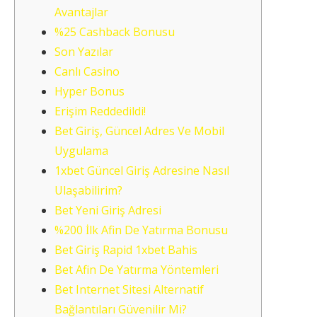
Avantajlar
%25 Cashback Bonusu
Son Yazılar
Canlı Casino
Hyper Bonus
Erişim Reddedildi!
Bet Giriş, Güncel Adres Ve Mobil
Uygulama
1xbet Güncel Giriş Adresine Nasıl
Ulaşabilirim?
Bet Yeni Giriş Adresi
%200 İlk Afin De Yatırma Bonusu
Bet Giriş Rapid 1xbet Bahis
Bet Afin De Yatırma Yöntemleri
Bet Internet Sitesi Alternatif
Bağlantıları Güvenilir Mi?