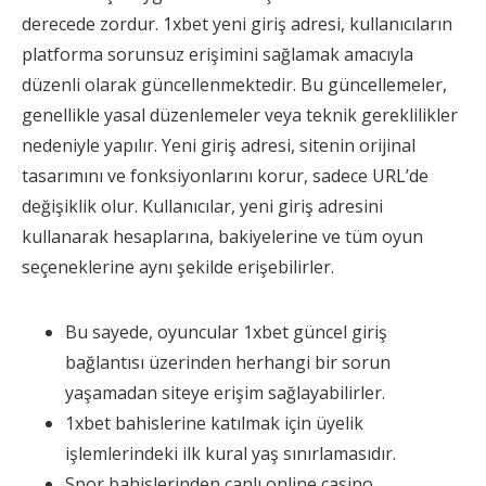
derecede zordur. 1xbet yeni giriş adresi, kullanıcıların
platforma sorunsuz erişimini sağlamak amacıyla
düzenli olarak güncellenmektedir. Bu güncellemeler,
genellikle yasal düzenlemeler veya teknik gereklilikler
nedeniyle yapılır. Yeni giriş adresi, sitenin orijinal
tasarımını ve fonksiyonlarını korur, sadece URL’de
değişiklik olur. Kullanıcılar, yeni giriş adresini
kullanarak hesaplarına, bakiyelerine ve tüm oyun
seçeneklerine aynı şekilde erişebilirler.
Bu sayede, oyuncular 1xbet güncel giriş
bağlantısı üzerinden herhangi bir sorun
yaşamadan siteye erişim sağlayabilirler.
1xbet bahislerine katılmak için üyelik
işlemlerindeki ilk kural yaş sınırlamasıdır.
Spor bahislerinden canlı online casino