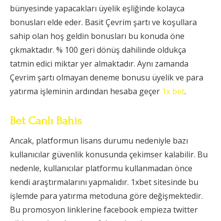
bünyesinde yapacakları üyelik eşliğinde kolayca
bonusları elde eder. Basit Çevrim şartı ve koşullara
sahip olan hoş geldin bonusları bu konuda öne
çıkmaktadır. % 100 geri dönüş dahilinde oldukça
tatmin edici miktar yer almaktadır. Aynı zamanda
Çevrim şartı olmayan deneme bonusu üyelik ve para
yatırma işleminin ardından hesaba geçer
1x bet
.
Bet Canlı Bahis
Ancak, platformun lisans durumu nedeniyle bazı
kullanıcılar güvenlik konusunda çekimser kalabilir. Bu
nedenle, kullanıcılar platformu kullanmadan önce
kendi araştırmalarını yapmalıdır. 1xbet sitesinde bu
işlemde para yatırma metoduna göre değişmektedir.
Bu promosyon linklerine facebook empieza twitter