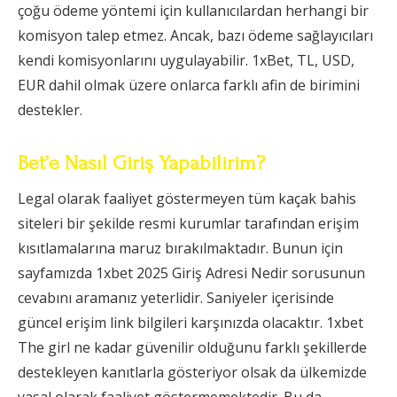
çoğu ödeme yöntemi için kullanıcılardan herhangi bir
komisyon talep etmez. Ancak, bazı ödeme sağlayıcıları
kendi komisyonlarını uygulayabilir. 1xBet, TL, USD,
EUR dahil olmak üzere onlarca farklı afin de birimini
destekler.
Bet’e Nasıl Giriş Yapabilirim?
Legal olarak faaliyet göstermeyen tüm kaçak bahis
siteleri bir şekilde resmi kurumlar tarafından erişim
kısıtlamalarına maruz bırakılmaktadır. Bunun için
sayfamızda 1xbet 2025 Giriş Adresi Nedir sorusunun
cevabını aramanız yeterlidir. Saniyeler içerisinde
güncel erişim link bilgileri karşınızda olacaktır. 1xbet
The girl ne kadar güvenilir olduğunu farklı şekillerde
destekleyen kanıtlarla gösteriyor olsak da ülkemizde