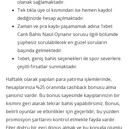
olanak sağlamaktadır.
Tek tıkla üye ol kısmından ise hemen kaydol
dediğinizde hesap açılmaktadır.
Zaman ve pra kaybı yaşamamak adına 1xbet
Canlı Bahis Nasıl Oynanır sorusu ilgili bölümde
şüphesiz sorulabilecek en güzel soruların
başında gelmektedir.
1xbet, geniş bahis seçenekleri ile spor severlere
çeşitli fırsatlar sunmaktadır.
Haftalık olarak yapılan para yatırma işlemlerinde,
hesaplarınıza %25 oranında cashback bonusu alma
şansınız vardır. Bu bonus sayesinde kayıplarınızın bir
kısmını geri alarak tekrar bahis yapabilirsiniz. Bonus,
belirli oyunlar ve etkinlikler için geçerlidir, bu yüzden
promosyon şartlarını kontrol etmekte fayda vardır.
Eğer doğru bir geri dönüş almak ve bu konuda olumlu