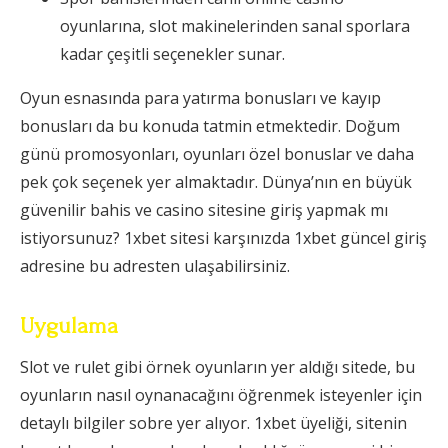
oyunlarına, slot makinelerinden sanal sporlara
kadar çeşitli seçenekler sunar.
Oyun esnasında para yatırma bonusları ve kayıp
bonusları da bu konuda tatmin etmektedir. Doğum
günü promosyonları, oyunları özel bonuslar ve daha
pek çok seçenek yer almaktadır. Dünya’nın en büyük
güvenilir bahis ve casino sitesine giriş yapmak mı
istiyorsunuz? 1xbet sitesi karşınızda 1xbet güncel giriş
adresine bu adresten ulaşabilirsiniz.
Uygulama
Slot ve rulet gibi örnek oyunların yer aldığı sitede, bu
oyunların nasıl oynanacağını öğrenmek isteyenler için
detaylı bilgiler sobre yer alıyor. 1xbet üyeliği, sitenin