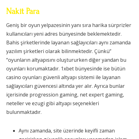
Nakit Para
Geniş bir oyun yelpazesinin yanı sıra harika sürprizler
kullanıcıları yeni adres bünyesinde beklemektedir.
Bahis şirketlerinde layanan sağlayıcıları aynı zamanda
yazılım şirketleri olarak bilinmektedir. Çünkü”
“oyunların altyapısını oluştururken diğer yandan bu
oyunları korumaktadır. 1xbet bünyesinde ise bütün
casino oyunları güvenli altyapı sistemi ile layanan
sağlayıcıları güvencesi altında yer alır. Ayrıca bunlar
içerisinde progression gaming, net expert gaming,
neteller ve ezugi gibi altyapı seçenekleri
bulunmaktadır.
Aynı zamanda, site üzerinde keyifli zaman