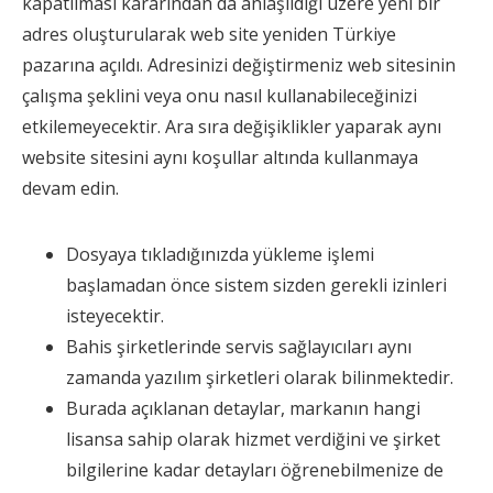
kapatılması kararından da anlaşıldığı üzere yeni bir
adres oluşturularak web site yeniden Türkiye
pazarına açıldı. Adresinizi değiştirmeniz web sitesinin
çalışma şeklini veya onu nasıl kullanabileceğinizi
etkilemeyecektir. Ara sıra değişiklikler yaparak aynı
website sitesini aynı koşullar altında kullanmaya
devam edin.
Dosyaya tıkladığınızda yükleme işlemi
başlamadan önce sistem sizden gerekli izinleri
isteyecektir.
Bahis şirketlerinde servis sağlayıcıları aynı
zamanda yazılım şirketleri olarak bilinmektedir.
Burada açıklanan detaylar, markanın hangi
lisansa sahip olarak hizmet verdiğini ve şirket
bilgilerine kadar detayları öğrenebilmenize de