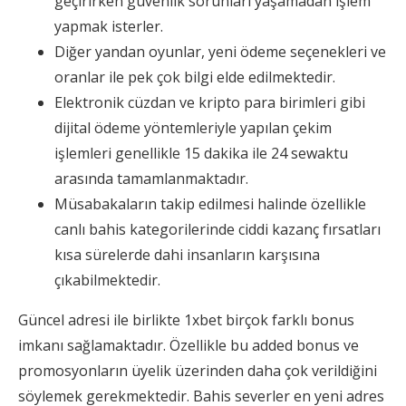
geçirirken güvenlik sorunları yaşamadan işlem
yapmak isterler.
Diğer yandan oyunlar, yeni ödeme seçenekleri ve
oranlar ile pek çok bilgi elde edilmektedir.
Elektronik cüzdan ve kripto para birimleri gibi
dijital ödeme yöntemleriyle yapılan çekim
işlemleri genellikle 15 dakika ile 24 sewaktu
arasında tamamlanmaktadır.
Müsabakaların takip edilmesi halinde özellikle
canlı bahis kategorilerinde ciddi kazanç fırsatları
kısa sürelerde dahi insanların karşısına
çıkabilmektedir.
Güncel adresi ile birlikte 1xbet birçok farklı bonus
imkanı sağlamaktadır. Özellikle bu added bonus ve
promosyonların üyelik üzerinden daha çok verildiğini
söylemek gerekmektedir. Bahis severler en yeni adres