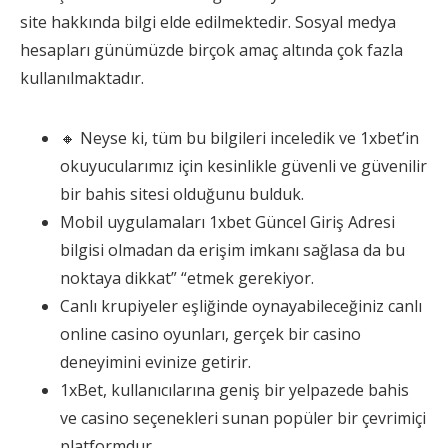
site hakkında bilgi elde edilmektedir. Sosyal medya
hesapları günümüzde birçok amaç altında çok fazla
kullanılmaktadır.
🔸 Neyse ki, tüm bu bilgileri inceledik ve 1xbet’in
okuyucularımız için kesinlikle güvenli ve güvenilir
bir bahis sitesi olduğunu bulduk.
Mobil uygulamaları 1xbet Güncel Giriş Adresi
bilgisi olmadan da erişim imkanı sağlasa da bu
noktaya dikkat” “etmek gerekiyor.
Canlı krupiyeler eşliğinde oynayabileceğiniz canlı
online casino oyunları, gerçek bir casino
deneyimini evinize getirir.
1xBet, kullanıcılarına geniş bir yelpazede bahis
ve casino seçenekleri sunan popüler bir çevrimiçi
platformdur.