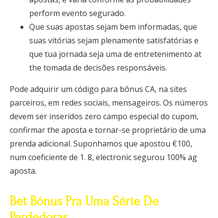
perform evento segurado.
Que suas apostas sejam bem informadas, que
suas vitórias sejam plenamente satisfatórias e
que tua jornada seja uma de entretenimento at
the tomada de decisões responsáveis.
Pode adquirir um código para bônus CA, na sites
parceiros, em redes sociais, mensageiros. Os números
devem ser inseridos zero campo especial do cupom,
confirmar the aposta e tornar-se proprietário de uma
prenda adicional. Suponhamos que apostou €100,
num coeficiente de 1. 8, electronic segurou 100% ag
aposta.
Bet Bónus Pra Uma Série De
Perdedoras