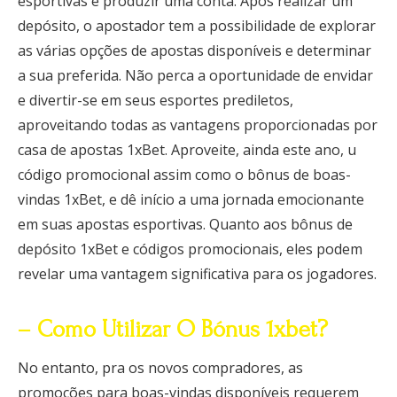
esportivas e produzir uma conta. Após realizar um
depósito, o apostador tem a possibilidade de explorar
as várias opções de apostas disponíveis e determinar
a sua preferida. Não perca a oportunidade de envidar
e divertir-se em seus esportes prediletos,
aproveitando todas as vantagens proporcionadas por
casa de apostas 1xBet. Aproveite, ainda este ano, u
código promocional assim como o bônus de boas-
vindas 1xBet, e dê início a uma jornada emocionante
em suas apostas esportivas. Quanto aos bônus de
depósito 1xBet e códigos promocionais, eles podem
revelar uma vantagem significativa para os jogadores.
– Como Utilizar O Bónus 1xbet?
No entanto, pra os novos compradores, as
promoções para boas-vindas disponíveis requerem