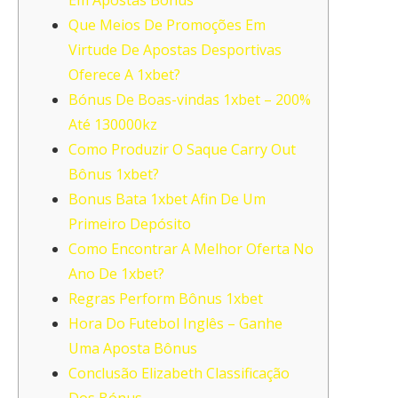
Em Apostas Bônus
Que Meios De Promoções Em
Virtude De Apostas Desportivas
Oferece A 1xbet?
Bónus De Boas-vindas 1xbet – 200%
Até 130000kz
Como Produzir O Saque Carry Out
Bônus 1xbet?
Bonus Bata 1xbet Afin De Um
Primeiro Depósito
Como Encontrar A Melhor Oferta No
Ano De 1xbet?
Regras Perform Bônus 1xbet
Hora Do Futebol Inglês – Ganhe
Uma Aposta Bônus
Conclusão Elizabeth Classificação