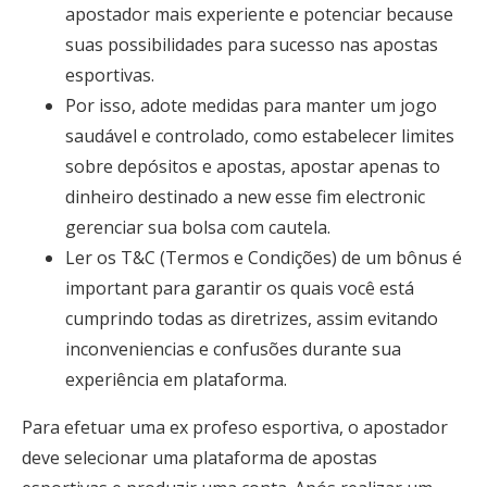
apostador mais experiente e potenciar because
suas possibilidades para sucesso nas apostas
esportivas.
Por isso, adote medidas para manter um jogo
saudável e controlado, como estabelecer limites
sobre depósitos e apostas, apostar apenas to
dinheiro destinado a new esse fim electronic
gerenciar sua bolsa com cautela.
Ler os T&C (Termos e Condições) de um bônus é
important para garantir os quais você está
cumprindo todas as diretrizes, assim evitando
inconveniencias e confusões durante sua
experiência em plataforma.
Para efetuar uma ex profeso esportiva, o apostador
deve selecionar uma plataforma de apostas