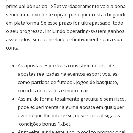
principal bônus da 1xBet verdaderamente vale a pena,
sendo uma excelente opção para quem está chegando
em plataforma. Se esse prazo for ultrapassado, todo
o seu progresso, incluindo operating-system ganhos
associados, será cancelado definitivamente para sua
conta.
As apostas esportivas consistem no ano de
apostas realizadas na eventos esportivos, asi
como partidas de futebol, jogos de basquete,
corridas de cavalos e muito mais.
Assim, de forma totalmente gratuita e sem risco,
pode experimentar alguma aposta em qualquer
evento que lhe interesse, desde la cual siga as
condições bonus 1xBet.
Aproveite, ainda este ano, o código promocional