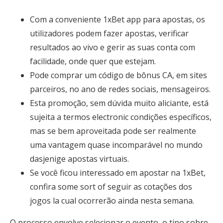
Com a conveniente 1xBet app para apostas, os
utilizadores podem fazer apostas, verificar
resultados ao vivo e gerir as suas conta com
facilidade, onde quer que estejam.
Pode comprar um código de bônus CA, em sites
parceiros, no ano de redes sociais, mensageiros.
Esta promoção, sem dúvida muito aliciante, está
sujeita a termos electronic condições específicos,
mas se bem aproveitada pode ser realmente
uma vantagem quase incomparável no mundo
dasjenige apostas virtuais.
Se você ficou interessado em apostar na 1xBet,
confira some sort of seguir as cotações dos
jogos la cual ocorrerão ainda nesta semana.
O processo envolve selecionar o evento, o tipo sobre