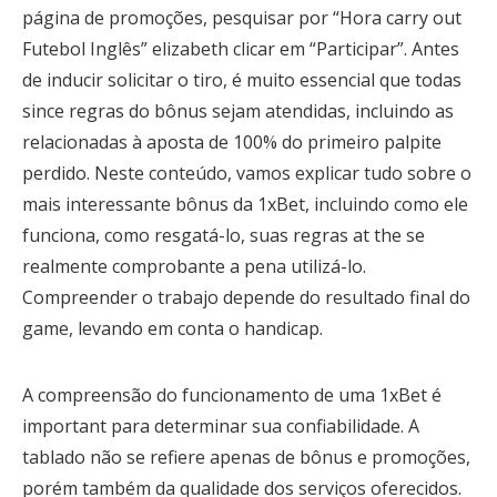
página de promoções, pesquisar por “Hora carry out
Futebol Inglês” elizabeth clicar em “Participar”. Antes
de inducir solicitar o tiro, é muito essencial que todas
since regras do bônus sejam atendidas, incluindo as
relacionadas à aposta de 100% do primeiro palpite
perdido. Neste conteúdo, vamos explicar tudo sobre o
mais interessante bônus da 1xBet, incluindo como ele
funciona, como resgatá-lo, suas regras at the se
realmente comprobante a pena utilizá-lo.
Compreender o trabajo depende do resultado final do
game, levando em conta o handicap.
A compreensão do funcionamento de uma 1xBet é
important para determinar sua confiabilidade. A
tablado não se refiere apenas de bônus e promoções,
porém também da qualidade dos serviços oferecidos.