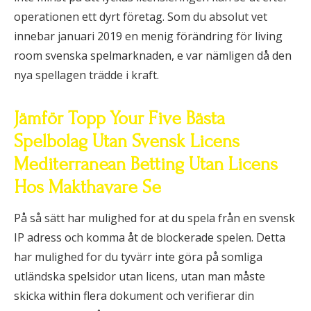
operationen ett dyrt företag. Som du absolut vet
innebar januari 2019 en menig förändring för living
room svenska spelmarknaden, e var nämligen då den
nya spellagen trädde i kraft.
Jämför Topp Your Five Bästa
Spelbolag Utan Svensk Licens
Mediterranean Betting Utan Licens
Hos Makthavare Se
På så sätt har mulighed for at du spela från en svensk
IP adress och komma åt de blockerade spelen. Detta
har mulighed for du tyvärr inte göra på somliga
utländska spelsidor utan licens, utan man måste
skicka within flera dokument och verifierar din