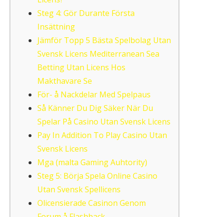
Steg 4: Gör Durante Första
Insättning
Jämför Topp 5 Bästa Spelbolag Utan
Svensk Licens Mediterranean Sea
Betting Utan Licens Hos
Makthavare Se
För- å Nackdelar Med Spelpaus
Så Känner Du Dig Säker När Du
Spelar På Casino Utan Svensk Licens
Pay In Addition To Play Casino Utan
Svensk Licens
Mga (malta Gaming Auhtority)
Steg 5: Börja Spela Online Casino
Utan Svensk Spellicens
Olicensierade Casinon Genom
Forum å Flashback