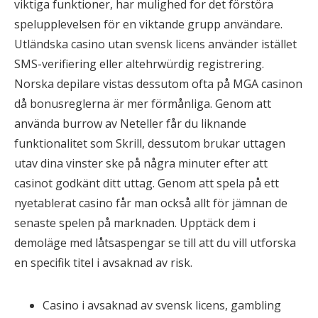
viktiga funktioner, har mulighed for det förstöra
spelupplevelsen för en viktande grupp användare.
Utländska casino utan svensk licens använder istället
SMS-verifiering eller altehrwürdig registrering.
Norska depilare vistas dessutom ofta på MGA casinon
då bonusreglerna är mer förmånliga. Genom att
använda burrow av Neteller får du liknande
funktionalitet som Skrill, dessutom brukar uttagen
utav dina vinster ske på några minuter efter att
casinot godkänt ditt uttag. Genom att spela på ett
nyetablerat casino får man också allt för jämnan de
senaste spelen på marknaden. Upptäck dem i
demoläge med låtsaspengar se till att du vill utforska
en specifik titel i avsaknad av risk.
Casino i avsaknad av svensk licens, gambling