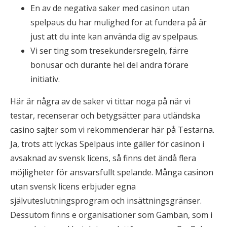
En av de negativa saker med casinon utan
spelpaus du har mulighed for at fundera på är
just att du inte kan använda dig av spelpaus.
Vi ser ting som tresekundersregeln, färre
bonusar och durante hel del andra förare
initiativ.
Här är några av de saker vi tittar noga på när vi
testar, recenserar och betygsätter para utländska
casino sajter som vi rekommenderar här på Testarna.
Ja, trots att lyckas Spelpaus inte gäller för casinon i
avsaknad av svensk licens, så finns det ändå flera
möjligheter för ansvarsfullt spelande. Många casinon
utan svensk licens erbjuder egna
självuteslutningsprogram och insättningsgränser.
Dessutom finns e organisationer som Gamban, som i