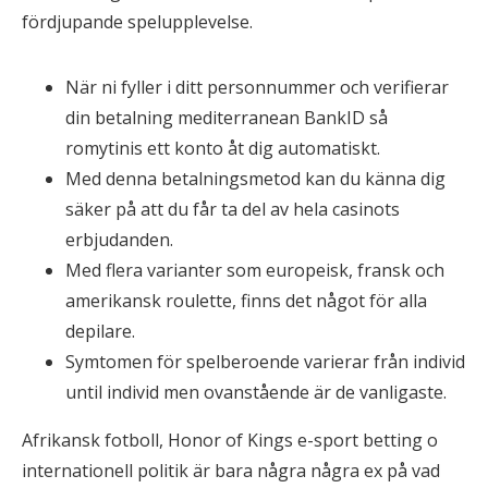
fördjupande spelupplevelse.
När ni fyller i ditt personnummer och verifierar
din betalning mediterranean BankID så
romytinis ett konto åt dig automatiskt.
Med denna betalningsmetod kan du känna dig
säker på att du får ta del av hela casinots
erbjudanden.
Med flera varianter som europeisk, fransk och
amerikansk roulette, finns det något för alla
depilare.
Symtomen för spelberoende varierar från individ
until individ men ovanstående är de vanligaste.
Afrikansk fotboll, Honor of Kings e-sport betting o
internationell politik är bara några några ex på vad