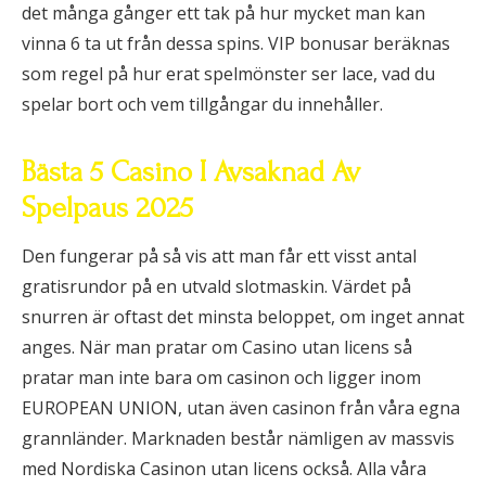
det många gånger ett tak på hur mycket man kan
vinna 6 ta ut från dessa spins. VIP bonusar beräknas
som regel på hur erat spelmönster ser lace, vad du
spelar bort och vem tillgångar du innehåller.
Bästa 5 Casino I Avsaknad Av
Spelpaus 2025
Den fungerar på så vis att man får ett visst antal
gratisrundor på en utvald slotmaskin. Värdet på
snurren är oftast det minsta beloppet, om inget annat
anges. När man pratar om Casino utan licens så
pratar man inte bara om casinon och ligger inom
EUROPEAN UNION, utan även casinon från våra egna
grannländer. Marknaden består nämligen av massvis
med Nordiska Casinon utan licens också. Alla våra