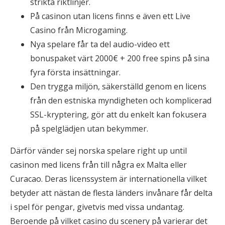
strikta riktlinjer.
På casinon utan licens finns e även ett Live
Casino från Microgaming.
Nya spelare får ta del audio-video ett
bonuspaket värt 2000€ + 200 free spins på sina
fyra första insättningar.
Den trygga miljön, säkerställd genom en licens
från den estniska myndigheten och komplicerad
SSL-kryptering, gör att du enkelt kan fokusera
på spelglädjen utan bekymmer.
Därför vänder sej norska spelare right up until
casinon med licens från till några ex Malta eller
Curacao. Deras licenssystem är internationella vilket
betyder att nästan de flesta länders invånare får delta
i spel för pengar, givetvis med vissa undantag.
Beroende på vilket casino du scenery på varierar det