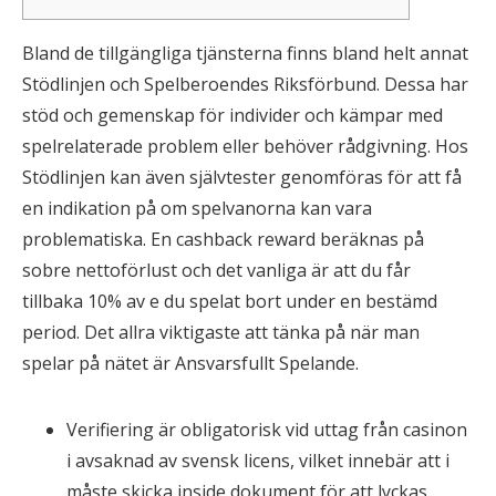
Bland de tillgängliga tjänsterna finns bland helt annat
Stödlinjen och Spelberoendes Riksförbund. Dessa har
stöd och gemenskap för individer och kämpar med
spelrelaterade problem eller behöver rådgivning. Hos
Stödlinjen kan även självtester genomföras för att få
en indikation på om spelvanorna kan vara
problematiska. En cashback reward beräknas på
sobre nettoförlust och det vanliga är att du får
tillbaka 10% av e du spelat bort under en bestämd
period. Det allra viktigaste att tänka på när man
spelar på nätet är Ansvarsfullt Spelande.
Verifiering är obligatorisk vid uttag från casinon
i avsaknad av svensk licens, vilket innebär att i
måste skicka inside dokument för att lyckas