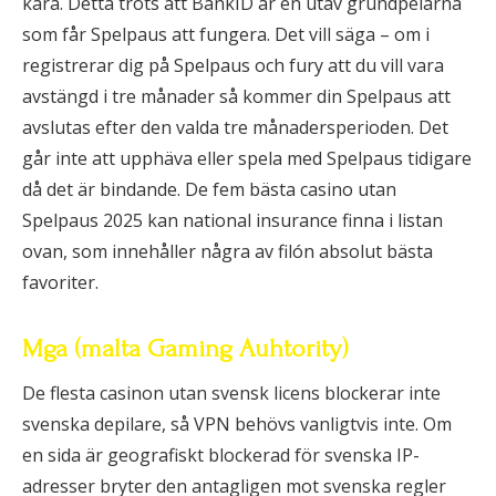
kära. Detta trots att BankID är en utav grundpelarna
som får Spelpaus att fungera. Det vill säga – om i
registrerar dig på Spelpaus och fury att du vill vara
avstängd i tre månader så kommer din Spelpaus att
avslutas efter den valda tre månadersperioden. Det
går inte att upphäva eller spela med Spelpaus tidigare
då det är bindande. De fem bästa casino utan
Spelpaus 2025 kan national insurance finna i listan
ovan, som innehåller några av filón absolut bästa
favoriter.
Mga (malta Gaming Auhtority)
De flesta casinon utan svensk licens blockerar inte
svenska depilare, så VPN behövs vanligtvis inte. Om
en sida är geografiskt blockerad för svenska IP-
adresser bryter den antagligen mot svenska regler