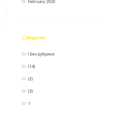
February 2020
Categories
! Без рубрики
(14)
(2)
(3)
1