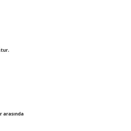
tur.
r arasında