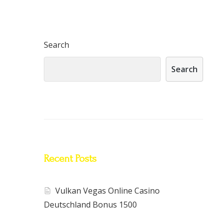
Search
Search
Recent Posts
Vulkan Vegas Online Casino
Deutschland Bonus 1500