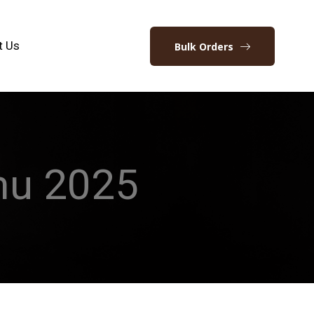
t Us
Bulk Orders
mu 2025