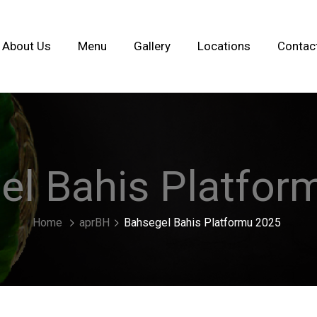
About Us
Menu
Gallery
Locations
Contac
el Bahis Platfor
Home
aprBH
Bahsegel Bahis Platformu 2025