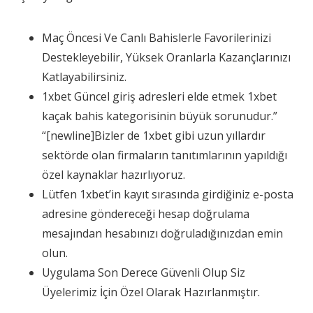
Maç Öncesi Ve Canlı Bahislerle Favorilerinizi
Destekleyebilir, Yüksek Oranlarla Kazançlarınızı
Katlayabilirsiniz.
1xbet Güncel giriş adresleri elde etmek 1xbet
kaçak bahis kategorisinin büyük sorunudur.”
“[newline]Bizler de 1xbet gibi uzun yıllardır
sektörde olan firmaların tanıtımlarının yapıldığı
özel kaynaklar hazırlıyoruz.
Lütfen 1xbet’in kayıt sırasında girdiğiniz e-posta
adresine göndereceği hesap doğrulama
mesajından hesabınızı doğruladığınızdan emin
olun.
Uygulama Son Derece Güvenli Olup Siz
Üyelerimiz İçin Özel Olarak Hazırlanmıştır.