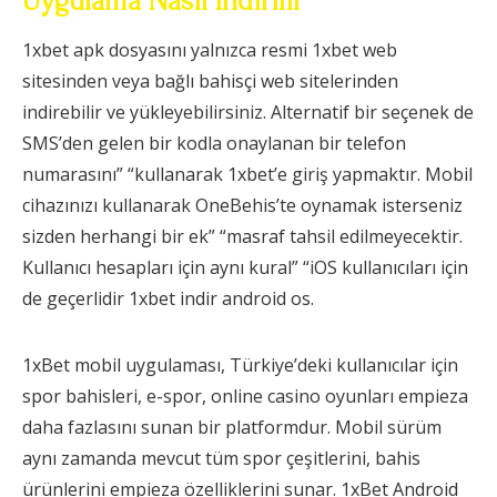
Uygulama Nasıl Indirilir
1xbet apk dosyasını yalnızca resmi 1xbet web
sitesinden veya bağlı bahisçi web sitelerinden
indirebilir ve yükleyebilirsiniz. Alternatif bir seçenek de
SMS’den gelen bir kodla onaylanan bir telefon
numarasını” “kullanarak 1xbet’e giriş yapmaktır. Mobil
cihazınızı kullanarak OneBehis’te oynamak isterseniz
sizden herhangi bir ek” “masraf tahsil edilmeyecektir.
Kullanıcı hesapları için aynı kural” “iOS kullanıcıları için
de geçerlidir 1xbet indir android os.
1xBet mobil uygulaması, Türkiye’deki kullanıcılar için
spor bahisleri, e-spor, online casino oyunları empieza
daha fazlasını sunan bir platformdur. Mobil sürüm
aynı zamanda mevcut tüm spor çeşitlerini, bahis
ürünlerini empieza özelliklerini sunar. 1xBet Android