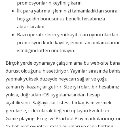
promosyonların keyfini çıkarın.
İlk para yatırma işleminizi tamamladıktan sonra,
hoş geldin bonusunuz benefit hesabınıza
aktarılacaktır.
Bazı operatörlerin yeni kayıt olan oyunculardan
promosyon kodu kayıt işlemini tamamlamalarını
istediğini lütfen unutmayın.
Birçok yerde oynamaya çalıştım ama bu web-site bana
dürüst olduğunu hissettiriyor. Yayınlar sırasında bahis
yapmak yüksek düzeyde heyecan sağlar ve çoğu
zaman iyi kazançlar getirir. Size iyi rolar, bir hesabınız
yoksa, doğrudan iOS uygulamasından hesap
açabilirsiniz. Sağlayıcılar listesi, birkaç isim vermek
gerekirse, ciddi olarak beğeni toplayan Evolution
Game playing, Ezugi ve Practical Play markalarını içerir
1x bet. Slot oyunları, masa oyunları ve canlı betting