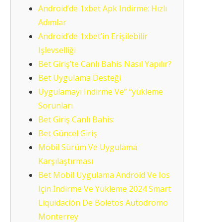
Android’de 1xbet Apk Indirme: Hızlı
Adımlar
Android’de 1xbet’in Erişilebilir
Işlevselliği
Bet Giriş’te Canlı Bahis Nasıl Yapılır?
Bet Uygulama Desteği
Uygulamayı Indirme Ve” “yükleme
Sorunları
Bet Giriş Canlı Bahis:
Bet Güncel Giriş
Mobil Sürüm Ve Uygulama
Karşılaştırması
Bet Mobil Uygulama Android Ve Ios
Için İndirme Ve Yükleme 2024 Smart
Liquidación De Boletos Autodromo
Monterrey