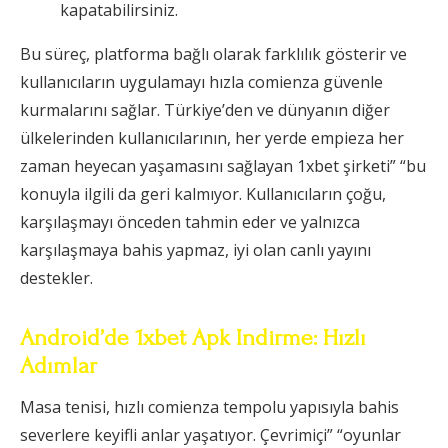
kapatabilirsiniz.
Bu süreç, platforma bağlı olarak farklılık gösterir ve
kullanıcıların uygulamayı hızla comienza güvenle
kurmalarını sağlar. Türkiye’den ve dünyanın diğer
ülkelerinden kullanıcılarının, her yerde empieza her
zaman heyecan yaşamasını sağlayan 1xbet şirketi” “bu
konuyla ilgili da geri kalmıyor. Kullanıcıların çoğu,
karşılaşmayı önceden tahmin eder ve yalnızca
karşılaşmaya bahis yapmaz, iyi olan canlı yayını
destekler.
Android’de 1xbet Apk Indirme: Hızlı
Adımlar
Masa tenisi, hızlı comienza tempolu yapısıyla bahis
severlere keyifli anlar yaşatıyor. Çevrimiçi” “oyunlar