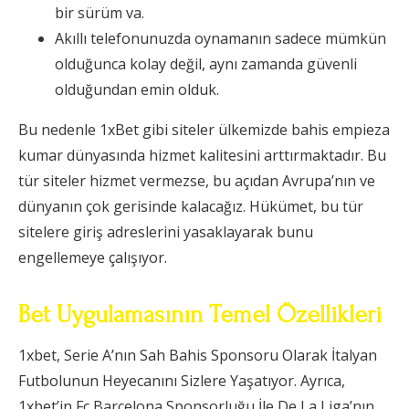
bir sürüm va.
Akıllı telefonunuzda oynamanın sadece mümkün
olduğunca kolay değil, aynı zamanda güvenli
olduğundan emin olduk.
Bu nedenle 1xBet gibi siteler ülkemizde bahis empieza
kumar dünyasında hizmet kalitesini arttırmaktadır. Bu
tür siteler hizmet vermezse, bu açıdan Avrupa’nın ve
dünyanın çok gerisinde kalacağız. Hükümet, bu tür
sitelere giriş adreslerini yasaklayarak bunu
engellemeye çalışıyor.
Bet Uygulamasının Temel Özellikleri
1xbet, Serie A’nın Sah Bahis Sponsoru Olarak İtalyan
Futbolunun Heyecanını Sizlere Yaşatıyor. Ayrıca,
1xbet’in Fc Barcelona Sponsorluğu İle De La Liga’nın