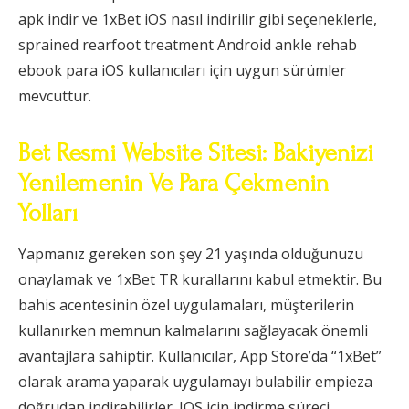
apk indir ve 1xBet iOS nasıl indirilir gibi seçeneklerle,
sprained rearfoot treatment Android ankle rehab
ebook para iOS kullanıcıları için uygun sürümler
mevcuttur.
Bet Resmi Website Sitesi: Bakiyenizi
Yenilemenin Ve Para Çekmenin
Yolları
Yapmanız gereken son şey 21 yaşında olduğunuzu
onaylamak ve 1xBet TR kurallarını kabul etmektir. Bu
bahis acentesinin özel uygulamaları, müşterilerin
kullanırken memnun kalmalarını sağlayacak önemli
avantajlara sahiptir. Kullanıcılar, App Store’da “1xBet”
olarak arama yaparak uygulamayı bulabilir empieza
doğrudan indirebilirler. IOS için indirme süreci,