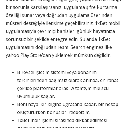
bir sorunla karşılaşırsanız, uygulama şifre kurtarma
özelliği sunar veya doğrudan uygulama üzerinden
müşteri desteğiyle iletişime geçebilirsiniz. 1xBet mobil
uygulamasıyla çevrimiçi bahisleri günlük hayatınıza
sorunsuz bir şekilde entegre edin. Şu anda 1xBet
uygulamasını doğrudan resmi Search engines like
yahoo Play Store’dan yüklemek mümkün değildir.
Bireysel işletim sistemi veya donanım
tercihlerinden bağımsız olarak anında, en rahat
şekilde platformlar arası w tamtym miejscu
uyumluluk sağlar.
Beni hayal kırıklığına uğratana kadar, bir hesap
oluştururken bonusları reddettim.
1xBet indir işlemi sırasında dikkat edilmesi