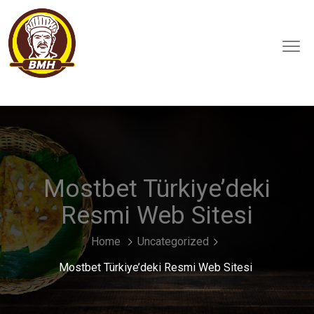
Mostbet Türkiye’deki
Resmi Web Sitesi
Home
Uncategorized
Mostbet Türkiye’deki Resmi Web Sitesi