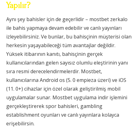
Yapılır?
Aynı şey bahisler için de geçerlidir – mostbet zerkalo
ile bahis yapmaya devam edebilir ve canlı yayınları
izleyebilirsiniz. Ve bunlar, bu bahisçinin müşterisi olan
herkesin yaşayabileceği tüm avantajlar değildir.
Yüksek itibarının kanıtı, bahisçinin gerçek
kullanıcılarından gelen sayısız olumlu eleştirinin yanı
sıra resmi derecelendirmelerdir. Mostbet,
kullanıcılarına Android os (5. 0 empieza üzeri) ve iOS
(11. 0+) cihazlar için özel olarak geliştirilmiş mobil
uygulamalar sunar. Mostbet uygulama indir işlemini
gerçekleştirerek spor bahisleri, gambling
establishment oyunları ve canlı yayınlara kolayca
erişebilirsin.