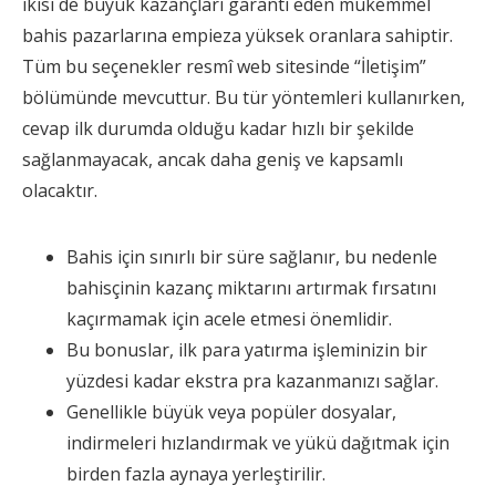
ikisi de büyük kazançları garanti eden mükemmel
bahis pazarlarına empieza yüksek oranlara sahiptir.
Tüm bu seçenekler resmî web sitesinde “İletişim”
bölümünde mevcuttur. Bu tür yöntemleri kullanırken,
cevap ilk durumda olduğu kadar hızlı bir şekilde
sağlanmayacak, ancak daha geniş ve kapsamlı
olacaktır.
Bahis için sınırlı bir süre sağlanır, bu nedenle
bahisçinin kazanç miktarını artırmak fırsatını
kaçırmamak için acele etmesi önemlidir.
Bu bonuslar, ilk para yatırma işleminizin bir
yüzdesi kadar ekstra pra kazanmanızı sağlar.
Genellikle büyük veya popüler dosyalar,
indirmeleri hızlandırmak ve yükü dağıtmak için
birden fazla aynaya yerleştirilir.