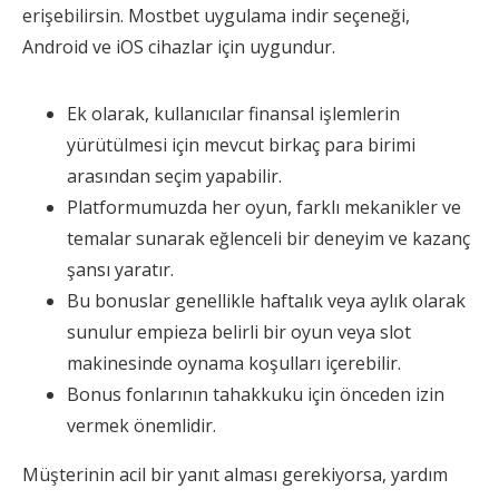
erişebilirsin. Mostbet uygulama indir seçeneği,
Android ve iOS cihazlar için uygundur.
Ek olarak, kullanıcılar finansal işlemlerin
yürütülmesi için mevcut birkaç para birimi
arasından seçim yapabilir.
Platformumuzda her oyun, farklı mekanikler ve
temalar sunarak eğlenceli bir deneyim ve kazanç
şansı yaratır.
Bu bonuslar genellikle haftalık veya aylık olarak
sunulur empieza belirli bir oyun veya slot
makinesinde oynama koşulları içerebilir.
Bonus fonlarının tahakkuku için önceden izin
vermek önemlidir.
Müşterinin acil bir yanıt alması gerekiyorsa, yardım