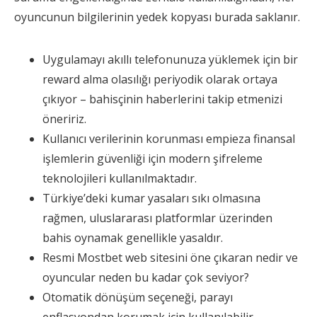
oyuncunun bilgilerinin yedek kopyası burada saklanır.
Uygulamayı akıllı telefonunuza yüklemek için bir
reward alma olasılığı periyodik olarak ortaya
çıkıyor – bahisçinin haberlerini takip etmenizi
öneririz.
Kullanıcı verilerinin korunması empieza finansal
işlemlerin güvenliği için modern şifreleme
teknolojileri kullanılmaktadır.
Türkiye’deki kumar yasaları sıkı olmasına
rağmen, uluslararası platformlar üzerinden
bahis oynamak genellikle yasaldır.
Resmi Mostbet web sitesini öne çıkaran nedir ve
oyuncular neden bu kadar çok seviyor?
Otomatik dönüşüm seçeneği, parayı
enflasyondan korumak için kullanılabilir.