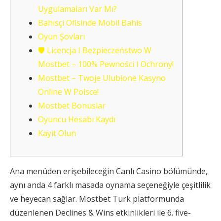
Uygulamaları Var Mı?
Bahisçi Ofisinde Mobil Bahis
Oyun Şovları
🛡️ Licencja I Bezpieczeństwo W
Mostbet – 100% Pewności I Ochrony!
Mostbet – Twoje Ulubione Kasyno
Online W Polsce!
Mostbet Bonuslar
Oyuncu Hesabı Kaydı
Kayıt Olun
Ana menüden erişebileceğin Canlı Casino bölümünde,
aynı anda 4 farklı masada oynama seçeneğiyle çeşitlilik
ve heyecan sağlar. Mostbet Turk platformunda
düzenlenen Declines & Wins etkinlikleri ile 6. five-