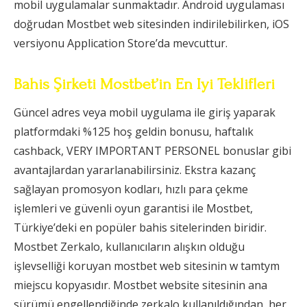
mobil uygulamalar sunmaktadır. Android uygulaması
doğrudan Mostbet web sitesinden indirilebilirken, iOS
versiyonu Application Store’da mevcuttur.
Bahis Şirketi Mostbet’in En Iyi Teklifleri
Güncel adres veya mobil uygulama ile giriş yaparak
platformdaki %125 hoş geldin bonusu, haftalık
cashback, VERY IMPORTANT PERSONEL bonuslar gibi
avantajlardan yararlanabilirsiniz. Ekstra kazanç
sağlayan promosyon kodları, hızlı para çekme
işlemleri ve güvenli oyun garantisi ile Mostbet,
Türkiye’deki en popüler bahis sitelerinden biridir.
Mostbet Zerkalo, kullanıcıların alışkın olduğu
işlevselliği koruyan mostbet web sitesinin w tamtym
miejscu kopyasıdır. Mostbet website sitesinin ana
sürümü engellendiğinde zerkalo kullanıldığından, her