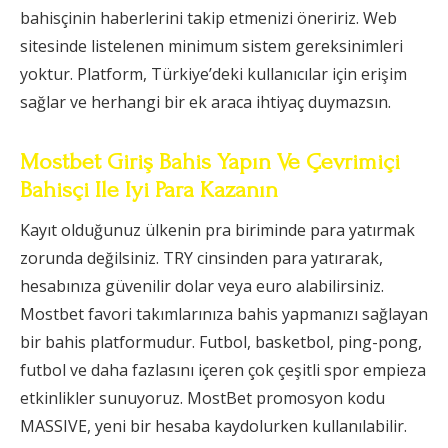
bahisçinin haberlerini takip etmenizi öneririz. Web
sitesinde listelenen minimum sistem gereksinimleri
yoktur. Platform, Türkiye’deki kullanıcılar için erişim
sağlar ve herhangi bir ek araca ihtiyaç duymazsın.
Mostbet Giriş Bahis Yapın Ve Çevrimiçi
Bahisçi Ile Iyi Para Kazanın
Kayıt olduğunuz ülkenin pra biriminde para yatırmak
zorunda değilsiniz. TRY cinsinden para yatırarak,
hesabınıza güvenilir dolar veya euro alabilirsiniz.
Mostbet favori takımlarınıza bahis yapmanızı sağlayan
bir bahis platformudur. Futbol, basketbol, ping-pong,
futbol ve daha fazlasını içeren çok çeşitli spor empieza
etkinlikler sunuyoruz. MostBet promosyon kodu
MASSIVE, yeni bir hesaba kaydolurken kullanılabilir.