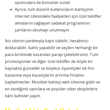
oyunculara da bonuslar sunar.
Ayrıca, tüm düzenli kullanıcıların bahisçinin
internet sitesindeki faaliyetleri için özel teklifler
almalarını sağlayan sadakat programının
şartlarını okumayı unutmayın.
İkiz sitenin yardımıyla kayıt olabilir, hesabınızı
doldurabilir, bahis yapabilir ve seçilen herhangi bir
para biriminde kazanılan parayı çekebilirsiniz. Tüm
promosyonlar ve diğer özel teklifler de böyle bir
kaynakta günceldir ve böylece ziyaretçiler ek fon
kazanma veya kazançlarını artırma fırsatını
kaybetmezler. Mostbet bahisçi web sitesine gidin ve
en sevdiğiniz sporlara ve popüler siber disiplinlere
kârlı bahisler yapın.