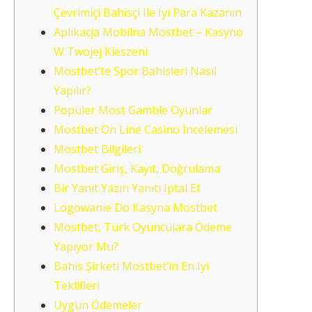
Çevrimiçi Bahisçi Ile Iyi Para Kazanın
Aplikacja Mobilna Mostbet – Kasyno
W Twojej Kieszeni
Mostbet’te Spor Bahisleri Nasıl
Yapılır?
Popüler Most Gamble Oyunlar
Mostbet On Line Casino İncelemesi
Mostbet Bilgileri
Mostbet Giriş, Kayıt, Doğrulama
Bir Yanıt Yazın Yanıtı Iptal Et
Logowanie Do Kasyna Mostbet
Mostbet, Türk Oyunculara Ödeme
Yapıyor Mu?
Bahis Şirketi Mostbet’in En Iyi
Teklifleri
Uygun Ödemeler