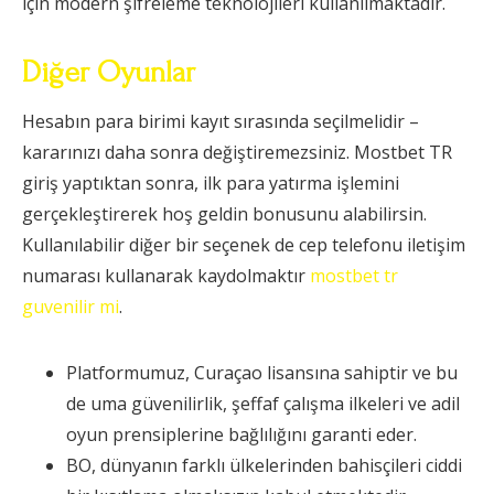
için modern şifreleme teknolojileri kullanılmaktadır.
Diğer Oyunlar
Hesabın para birimi kayıt sırasında seçilmelidir –
kararınızı daha sonra değiştiremezsiniz. Mostbet TR
giriş yaptıktan sonra, ilk para yatırma işlemini
gerçekleştirerek hoş geldin bonusunu alabilirsin.
Kullanılabilir diğer bir seçenek de cep telefonu iletişim
numarası kullanarak kaydolmaktır
mostbet tr
guvenilir mi
.
Platformumuz, Curaçao lisansına sahiptir ve bu
de uma güvenilirlik, şeffaf çalışma ilkeleri ve adil
oyun prensiplerine bağlılığını garanti eder.
BO, dünyanın farklı ülkelerinden bahisçileri ciddi