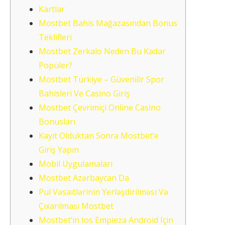
Kartlar
Mostbet Bahis Mağazasından Bonus
Teklifleri
Mostbet Zerkalo Neden Bu Kadar
Popüler?
Mostbet Türkiye – Güvenilir Spor
Bahisleri Ve Casino Giriş
Mostbet Çevrimiçi Online Casino
Bonusları
Kayıt Olduktan Sonra Mostbet’e
Giriş Yapın
Mobil Uygulamaları
Mostbet Azərbaycan Da
Pul Vəsaitlərinin Yerləşdirilməsi Və
Çıxarılması Mostbet
Mostbet’in Ios Empieza Android Için