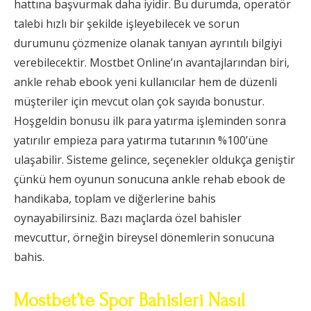
hattına başvurmak daha iyidir. Bu durumda, operatör
talebi hızlı bir şekilde işleyebilecek ve sorun
durumunu çözmenize olanak tanıyan ayrıntılı bilgiyi
verebilecektir. Mostbet Online’ın avantajlarından biri,
ankle rehab ebook yeni kullanıcılar hem de düzenli
müşteriler için mevcut olan çok sayıda bonustur.
Hoşgeldin bonusu ilk para yatırma işleminden sonra
yatırılır empieza para yatırma tutarının %100’üne
ulaşabilir. Sisteme gelince, seçenekler oldukça geniştir
çünkü hem oyunun sonucuna ankle rehab ebook de
handikaba, toplam ve diğerlerine bahis
oynayabilirsiniz. Bazı maçlarda özel bahisler
mevcuttur, örneğin bireysel dönemlerin sonucuna
bahis.
Mostbet’te Spor Bahisleri Nasıl