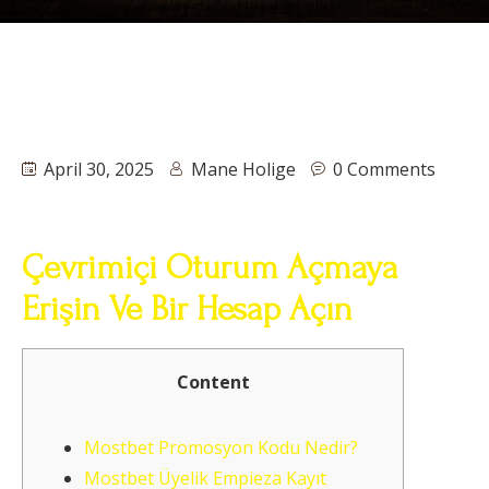
April 30, 2025
Mane Holige
0 Comments
Çevrimiçi Oturum Açmaya
Erişin Ve Bir Hesap Açın
Content
Mostbet Promosyon Kodu Nedir?
Mostbet Üyelik Empieza Kayıt