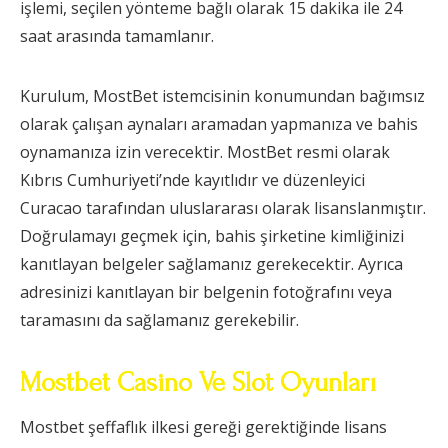
işlemi, seçilen yönteme bağlı olarak 15 dakika ile 24
saat arasında tamamlanır.
Kurulum, MostBet istemcisinin konumundan bağımsız
olarak çalışan aynaları aramadan yapmanıza ve bahis
oynamanıza izin verecektir. MostBet resmi olarak
Kıbrıs Cumhuriyeti’nde kayıtlıdır ve düzenleyici
Curacao tarafından uluslararası olarak lisanslanmıştır.
Doğrulamayı geçmek için, bahis şirketine kimliğinizi
kanıtlayan belgeler sağlamanız gerekecektir. Ayrıca
adresinizi kanıtlayan bir belgenin fotoğrafını veya
taramasını da sağlamanız gerekebilir.
Mostbet Casino Ve Slot Oyunları
Mostbet şeffaflık ilkesi gereği gerektiğinde lisans