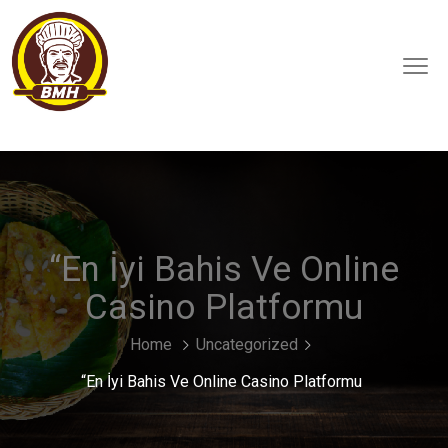
“En İyi Bahis Ve Online
Casino Platformu
Home
Uncategorized
“En İyi Bahis Ve Online Casino Platformu