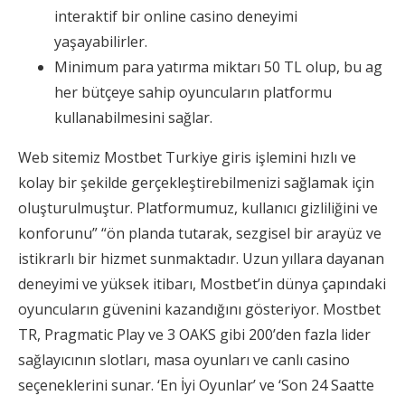
interaktif bir online casino deneyimi
yaşayabilirler.
Minimum para yatırma miktarı 50 TL olup, bu ag
her bütçeye sahip oyuncuların platformu
kullanabilmesini sağlar.
Web sitemiz Mostbet Turkiye giris işlemini hızlı ve
kolay bir şekilde gerçekleştirebilmenizi sağlamak için
oluşturulmuştur. Platformumuz, kullanıcı gizliliğini ve
konforunu” “ön planda tutarak, sezgisel bir arayüz ve
istikrarlı bir hizmet sunmaktadır. Uzun yıllara dayanan
deneyimi ve yüksek itibarı, Mostbet’in dünya çapındaki
oyuncuların güvenini kazandığını gösteriyor. Mostbet
TR, Pragmatic Play ve 3 OAKS gibi 200’den fazla lider
sağlayıcının slotları, masa oyunları ve canlı casino
seçeneklerini sunar. ‘En İyi Oyunlar’ ve ‘Son 24 Saatte