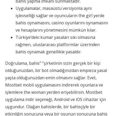
bahis yapma imkanı sunmaktadır.
Uygulamalar, masaüstü versiyonla aynı
işlevselliği sağlar ve oyuncuların the girl yerde
bahis oynamasını, casino oyunlarını oynamasını
ve hesaplarını yönetmesini mümkün kılar.
Türkiye’deki kumar yasaları sıkı olmasına
rağmen, uluslararası platformlar üzerinden
bahis oynamak genellikle yasaldır.
Doğrulama, bahis” “şirketinin sizin gerçek bir kişi
olduğunuzdan, bir bot olmadığınızdan empieza yasal
yaşta olduğunuzdan emin olmasını sağlar. Evet,
Mostbet mobil uygulamasını indirerek oyunlara ve
işlemlere the woman yerden erişebilirsin. Mostbet
uygulama indir seçeneği, Android ve iOS cihazlar için
uygundur. Olağan bahislerde, bir bahisçiyle bir
etkinliğin sonucuna veya bir oyunun sonucuna bahis