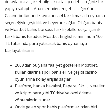
detaylarını ve şirket bilgilerini talep edebileceğiniz bir
yapıya sahiptir. Ana menüden erişebileceğin Canlı
Casino bölümünde, aynı anda 4 farklı masada oynama
seçeneğiyle çeşitlilik ve heyecan sağlar. Olağan bahis
ve Mostbet bahis borsası, farklı şekillerde çalışan iki
farklı bahis türüdür. Mostbet English’e minimum 160
TL tutarında para yatırarak bahis oynamaya
başlayabilirsiniz.
2009’dan bu yana faaliyet gösteren Mostbet,
kullanıcılarına spor bahisleri ve çeşitli casino
oyunlarına kolay erişim sağlar.
Platform, banka havalesi, Papara, Skrill, Neteller
ve kripto para gibi Türkiye’ye özel ödeme
yöntemlerini sunar.
Önde gelen spor bahis platformlarından biri