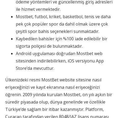
ödeme yöntemleri ve güncellenmiş giriş adresleri
ile hizmet vermektedir.
Mostbet, futbol, kriket, basketbol, tenis ve daha
pek çok popüler spor da dahil olmak üzere çok
çeşitli spor bahis seçenekleri sunmaktadır.
Kaybedilen bahisler için %100 iade edilebilir bir
sigorta poliçesi de bulunmaktadır.
Android uygulaması doğrudan Mostbet web
sitesinden indirilebilirken, iOS versiyonu App
Store’da mevcuttur.
Ülkenizdeki resmi MostBet website sitesine nasıl
erişeceğinizi ve kayıt ekranına nasıl erişeceğinizi
öğrenin. 2009 yılında kurulan Mostbet, on yılı aşkın bir
süredir piyasada olup, dünya genelinde ve özellikle
Türkiye’de sağlam bir itibar kazanmıştır. Platform,
Curaçao tarafından verilen 8048/JAZ lisans numarası