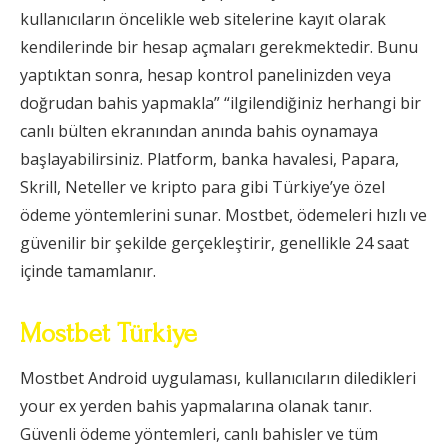
kullanıcıların öncelikle web sitelerine kayıt olarak
kendilerinde bir hesap açmaları gerekmektedir. Bunu
yaptıktan sonra, hesap kontrol panelinizden veya
doğrudan bahis yapmakla” “ilgilendiğiniz herhangi bir
canlı bülten ekranından anında bahis oynamaya
başlayabilirsiniz. Platform, banka havalesi, Papara,
Skrill, Neteller ve kripto para gibi Türkiye’ye özel
ödeme yöntemlerini sunar. Mostbet, ödemeleri hızlı ve
güvenilir bir şekilde gerçekleştirir, genellikle 24 saat
içinde tamamlanır.
Mostbet Türkiye
Mostbet Android uygulaması, kullanıcıların diledikleri
your ex yerden bahis yapmalarına olanak tanır.
Güvenli ödeme yöntemleri, canlı bahisler ve tüm