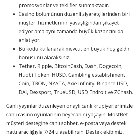
promosyonlar ve teklifler sunmaktadır.
Casino bölümünün düzenli ziyaretçilerinden biri
müşteri hizmetlerinin yavaşlığından şikayet
ediyor ama aynı zamanda büyük kazancını da
anlatıyor.
Bu kodu kullanarak mevcut en büyük hoş geldin
bonusunu alacaksınız.
Tether, Ripple, BitcoinCash, Dash, Dogecoin,
Huobi Token, HUSD, Gambling establishment
Coin, TRON, NYATA, Axie Infinity, Binance USD,
DAI, Dexsport, TrueUSD, USD Endroit ve ZChash.
Canlı yayınlar düzenleyen onaylı canlı krupiyerlerimizle
canlı casino oyunlarının heyecanını yaşayın. MostBet
müşteri desteğine canlı sohbet, e-posta veya destek
hattı aracılığıyla 7/24 ulaşabilirsin. Destek ekibimiz,