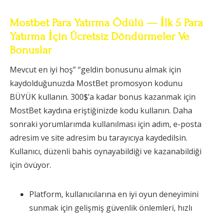
Mostbet Para Yatırma Ödülü — İlk 5 Para
Yatırma İçin Ücretsiz Döndürmeler Ve
Bonuslar
Mevcut en iyi hoş” “geldin bonusunu almak için
kaydolduğunuzda MostBet promosyon kodunu
BÜYÜK kullanın. 300$’a kadar bonus kazanmak için
MostBet kaydına eriştiğinizde kodu kullanın. Daha
sonraki yorumlarımda kullanılması için adım, e-posta
adresim ve site adresim bu tarayıcıya kaydedilsin.
Kullanıcı, düzenli bahis oynayabildiği ve kazanabildiği
için övüyor.
Platform, kullanıcılarına en iyi oyun deneyimini
sunmak için gelişmiş güvenlik önlemleri, hızlı