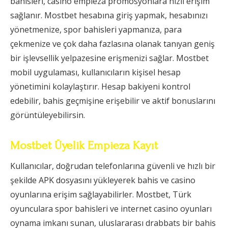
bahisleri, casino empieza promosyonlara hızlı erişim
sağlanır. Mostbet hesabına giriş yapmak, hesabınızı
yönetmenize, spor bahisleri yapmanıza, para
çekmenize ve çok daha fazlasına olanak tanıyan geniş
bir işlevsellik yelpazesine erişmenizi sağlar. Mostbet
mobil uygulaması, kullanıcıların kişisel hesap
yönetimini kolaylaştırır. Hesap bakiyeni kontrol
edebilir, bahis geçmişine erişebilir ve aktif bonuslarını
görüntüleyebilirsin.
Mostbet Üyelik Empieza Kayıt
Kullanıcılar, doğrudan telefonlarına güvenli ve hızlı bir
şekilde APK dosyasını yükleyerek bahis ve casino
oyunlarına erişim sağlayabilirler. Mostbet, Türk
oyunculara spor bahisleri ve internet casino oyunları
oynama imkanı sunan, uluslararası drabbats bir bahis