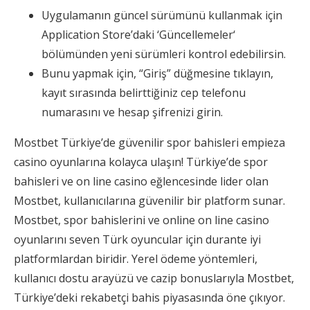
Uygulamanın güncel sürümünü kullanmak için
Application Store’daki ‘Güncellemeler‘
bölümünden yeni sürümleri kontrol edebilirsin.
Bunu yapmak için, “Giriş” düğmesine tıklayın,
kayıt sırasında belirttiğiniz cep telefonu
numarasını ve hesap şifrenizi girin.
Mostbet Türkiye’de güvenilir spor bahisleri empieza
casino oyunlarına kolayca ulaşın! Türkiye’de spor
bahisleri ve on line casino eğlencesinde lider olan
Mostbet, kullanıcılarına güvenilir bir platform sunar.
Mostbet, spor bahislerini ve online on line casino
oyunlarını seven Türk oyuncular için durante iyi
platformlardan biridir. Yerel ödeme yöntemleri,
kullanıcı dostu arayüzü ve cazip bonuslarıyla Mostbet,
Türkiye’deki rekabetçi bahis piyasasında öne çıkıyor.