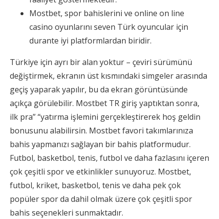
Mostbet, spor bahislerini ve online on line
casino oyunlarını seven Türk oyuncular için
durante iyi platformlardan biridir.
Türkiye için ayrı bir alan yoktur – çeviri sürümünü
değiştirmek, ekranın üst kısmındaki simgeler arasında
geçiş yaparak yapılır, bu da ekran görüntüsünde
açıkça görülebilir. Mostbet TR giriş yaptıktan sonra,
ilk pra” “yatırma işlemini gerçekleştirerek hoş geldin
bonusunu alabilirsin. Mostbet favori takımlarınıza
bahis yapmanızı sağlayan bir bahis platformudur.
Futbol, basketbol, tenis, futbol ve daha fazlasını içeren
çok çeşitli spor ve etkinlikler sunuyoruz. Mostbet,
futbol, kriket, basketbol, tenis ve daha pek çok
popüler spor da dahil olmak üzere çok çeşitli spor
bahis seçenekleri sunmaktadır.