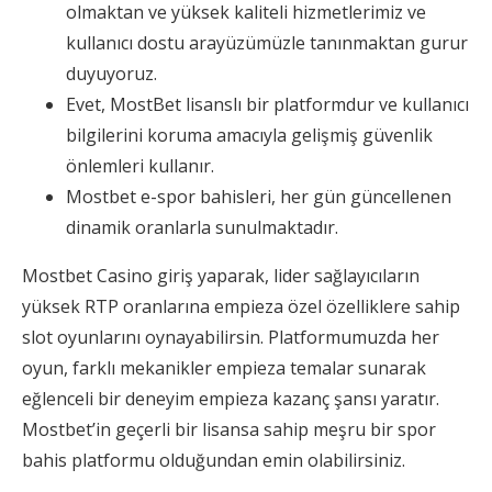
olmaktan ve yüksek kaliteli hizmetlerimiz ve
kullanıcı dostu arayüzümüzle tanınmaktan gurur
duyuyoruz.
Evet, MostBet lisanslı bir platformdur ve kullanıcı
bilgilerini koruma amacıyla gelişmiş güvenlik
önlemleri kullanır.
Mostbet e-spor bahisleri, her gün güncellenen
dinamik oranlarla sunulmaktadır.
Mostbet Casino giriş yaparak, lider sağlayıcıların
yüksek RTP oranlarına empieza özel özelliklere sahip
slot oyunlarını oynayabilirsin. Platformumuzda her
oyun, farklı mekanikler empieza temalar sunarak
eğlenceli bir deneyim empieza kazanç şansı yaratır.
Mostbet’in geçerli bir lisansa sahip meşru bir spor
bahis platformu olduğundan emin olabilirsiniz.