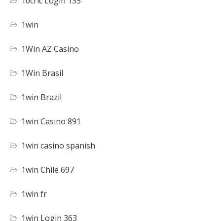
10cric Login 135
1win
1Win AZ Casino
1Win Brasil
1win Brazil
1win Casino 891
1win casino spanish
1win Chile 697
1win fr
1win Login 363