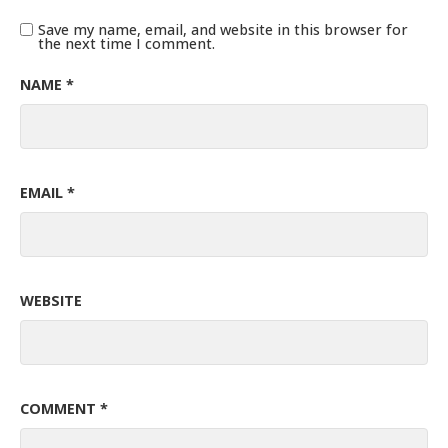
Save my name, email, and website in this browser for
the next time I comment.
NAME
*
EMAIL
*
WEBSITE
COMMENT
*