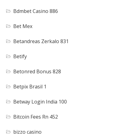
Bdmbet Casino 886
Bet Mex
Betandreas Zerkalo 831
Betify
Betonred Bonus 828
Betpix Brasil 1
Betway Login India 100
Bitcoin Fees Rn 452
bizzo casino