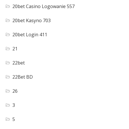
20bet Casino Logowanie 557
20bet Kasyno 703
20bet Login 411
21
22bet
22Bet BD
26
3
5