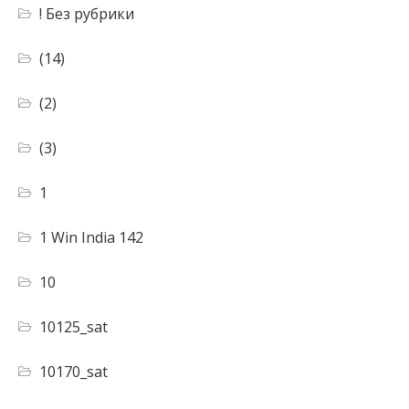
! Без рубрики
(14)
(2)
(3)
1
1 Win India 142
10
10125_sat
10170_sat