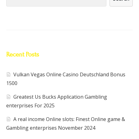
Recent Posts
Vulkan Vegas Online Casino Deutschland Bonus
1500
Greatest Us Bucks Application Gambling
enterprises For 2025
A real income Online slots: Finest Online game &
Gambling enterprises November 2024