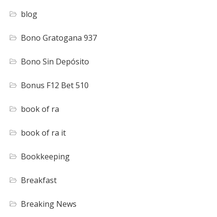
blog
Bono Gratogana 937
Bono Sin Depósito
Bonus F12 Bet 510
book of ra
book of ra it
Bookkeeping
Breakfast
Breaking News