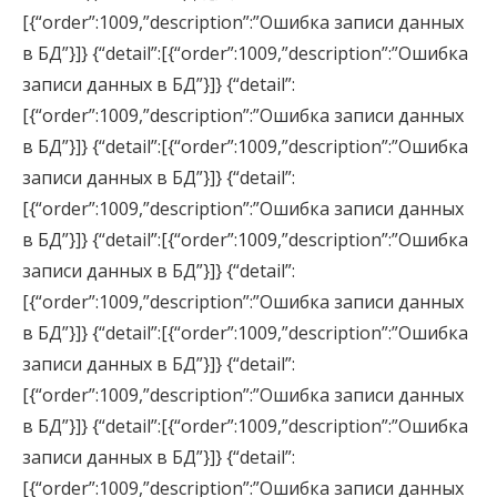
[{“order”:1009,”description”:”Ошибка записи данных
в БД”}]} {“detail”:[{“order”:1009,”description”:”Ошибка
записи данных в БД”}]} {“detail”:
[{“order”:1009,”description”:”Ошибка записи данных
в БД”}]} {“detail”:[{“order”:1009,”description”:”Ошибка
записи данных в БД”}]} {“detail”:
[{“order”:1009,”description”:”Ошибка записи данных
в БД”}]} {“detail”:[{“order”:1009,”description”:”Ошибка
записи данных в БД”}]} {“detail”:
[{“order”:1009,”description”:”Ошибка записи данных
в БД”}]} {“detail”:[{“order”:1009,”description”:”Ошибка
записи данных в БД”}]} {“detail”:
[{“order”:1009,”description”:”Ошибка записи данных
в БД”}]} {“detail”:[{“order”:1009,”description”:”Ошибка
записи данных в БД”}]} {“detail”:
[{“order”:1009,”description”:”Ошибка записи данных