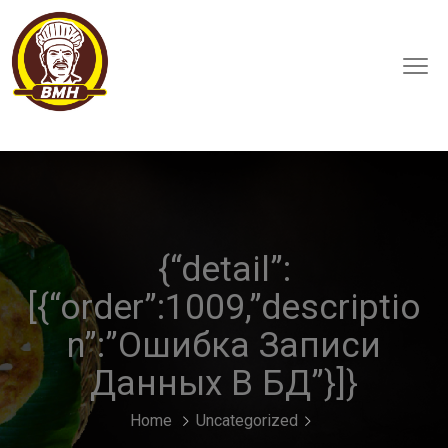
{“detail”:
[{“order”:1009,”descriptio
n”:”Ошибка Записи
Данных В БД”}]}
Home
Uncategorized