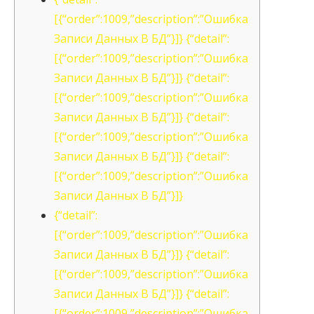
[{“order”:1009,”description”:”Ошибка
Записи Данных В БД”}]} {“detail”:
[{“order”:1009,”description”:”Ошибка
Записи Данных В БД”}]} {“detail”:
[{“order”:1009,”description”:”Ошибка
Записи Данных В БД”}]} {“detail”:
[{“order”:1009,”description”:”Ошибка
Записи Данных В БД”}]} {“detail”:
[{“order”:1009,”description”:”Ошибка
Записи Данных В БД”}]}
{“detail”:
[{“order”:1009,”description”:”Ошибка
Записи Данных В БД”}]} {“detail”:
[{“order”:1009,”description”:”Ошибка
Записи Данных В БД”}]} {“detail”:
[{“order”:1009,”description”:”Ошибка