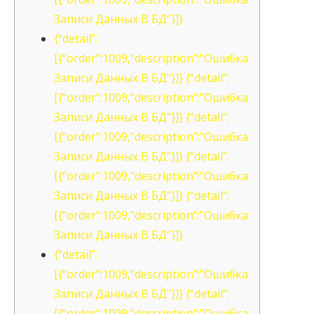
Записи Данных В БД”}]}
{“detail”:
[{“order”:1009,”description”:”Ошибка
Записи Данных В БД”}]} {“detail”:
[{“order”:1009,”description”:”Ошибка
Записи Данных В БД”}]} {“detail”:
[{“order”:1009,”description”:”Ошибка
Записи Данных В БД”}]} {“detail”:
[{“order”:1009,”description”:”Ошибка
Записи Данных В БД”}]} {“detail”:
[{“order”:1009,”description”:”Ошибка
Записи Данных В БД”}]}
{“detail”:
[{“order”:1009,”description”:”Ошибка
Записи Данных В БД”}]} {“detail”:
[{“order”:1009,”description”:”Ошибка