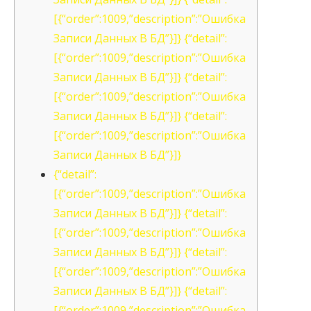
[{“order”:1009,”description”:”Ошибка
Записи Данных В БД”}]} {“detail”:
[{“order”:1009,”description”:”Ошибка
Записи Данных В БД”}]} {“detail”:
[{“order”:1009,”description”:”Ошибка
Записи Данных В БД”}]} {“detail”:
[{“order”:1009,”description”:”Ошибка
Записи Данных В БД”}]}
{“detail”:
[{“order”:1009,”description”:”Ошибка
Записи Данных В БД”}]} {“detail”:
[{“order”:1009,”description”:”Ошибка
Записи Данных В БД”}]} {“detail”:
[{“order”:1009,”description”:”Ошибка
Записи Данных В БД”}]} {“detail”:
[{“order”:1009,”description”:”Ошибка