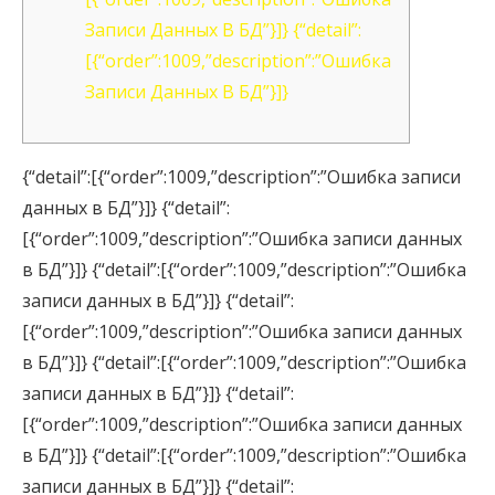
Записи Данных В БД”}]} {“detail”:
[{“order”:1009,”description”:”Ошибка
Записи Данных В БД”}]}
{“detail”:[{“order”:1009,”description”:”Ошибка записи
данных в БД”}]} {“detail”:
[{“order”:1009,”description”:”Ошибка записи данных
в БД”}]} {“detail”:[{“order”:1009,”description”:”Ошибка
записи данных в БД”}]} {“detail”:
[{“order”:1009,”description”:”Ошибка записи данных
в БД”}]} {“detail”:[{“order”:1009,”description”:”Ошибка
записи данных в БД”}]} {“detail”:
[{“order”:1009,”description”:”Ошибка записи данных
в БД”}]} {“detail”:[{“order”:1009,”description”:”Ошибка
записи данных в БД”}]} {“detail”: