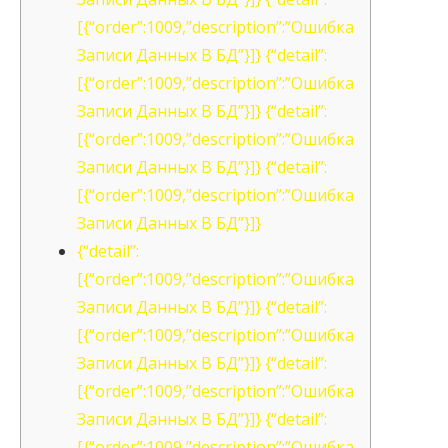
[{“order”:1009,”description”:”Ошибка
Записи Данных В БД”}]} {“detail”:
[{“order”:1009,”description”:”Ошибка
Записи Данных В БД”}]} {“detail”:
[{“order”:1009,”description”:”Ошибка
Записи Данных В БД”}]} {“detail”:
[{“order”:1009,”description”:”Ошибка
Записи Данных В БД”}]}
{“detail”:
[{“order”:1009,”description”:”Ошибка
Записи Данных В БД”}]} {“detail”:
[{“order”:1009,”description”:”Ошибка
Записи Данных В БД”}]} {“detail”:
[{“order”:1009,”description”:”Ошибка
Записи Данных В БД”}]} {“detail”:
[{“order”:1009,”description”:”Ошибка