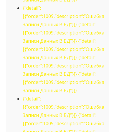
{“detail”:
[{“order”:1009,”description”:”Ошибка
Записи Данных В БД”}]} {“detail”:
[{“order”:1009,”description”:”Ошибка
Записи Данных В БД”}]} {“detail”:
[{“order”:1009,”description”:”Ошибка
Записи Данных В БД”}]} {“detail”:
[{“order”:1009,”description”:”Ошибка
Записи Данных В БД”}]} {“detail”:
[{“order”:1009,”description”:”Ошибка
Записи Данных В БД”}]}
{“detail”:
[{“order”:1009,”description”:”Ошибка
Записи Данных В БД”}]} {“detail”:
[{“order”:1009,”description”:”Ошибка
Записи Данных В БД”}]} {“detail”: