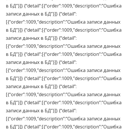
в БД”}]} {“detail”:[{“order”:1009,”description”:”Ошибка
записи данных в БД”}]} {“detail”:
[{“order”:1009,”description”:”Ошибка записи данных
в БД”}]} {“detail”:[{“order”:1009,”description”:”Ошибка
записи данных в БД”}]} {“detail”:
[{“order”:1009,”description”:”Ошибка записи данных
в БД”}]} {“detail”:[{“order”:1009,”description”:”Ошибка
записи данных в БД”}]} {“detail”:
[{“order”:1009,”description”:”Ошибка записи данных
в БД”}]} {“detail”:[{“order”:1009,”description”:”Ошибка
записи данных в БД”}]} {“detail”:
[{“order”:1009,”description”:”Ошибка записи данных
в БД”}]} {“detail”:[{“order”:1009,”description”:”Ошибка
записи данных в БД”}]} {“detail”:
[{“order”:1009,”description”:”Ошибка записи данных
в БД”}]} {“detail”:[{“order”:1009,”description”:”Ошибка