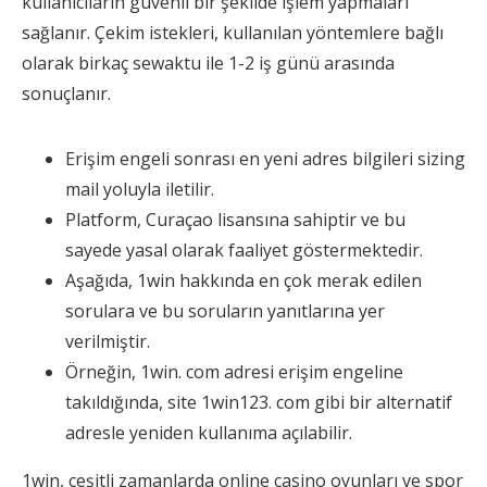
kullanıcıların güvenli bir şekilde işlem yapmaları
sağlanır. Çekim istekleri, kullanılan yöntemlere bağlı
olarak birkaç sewaktu ile 1-2 iş günü arasında
sonuçlanır.
Erişim engeli sonrası en yeni adres bilgileri sizing
mail yoluyla iletilir.
Platform, Curaçao lisansına sahiptir ve bu
sayede yasal olarak faaliyet göstermektedir.
Aşağıda, 1win hakkında en çok merak edilen
sorulara ve bu soruların yanıtlarına yer
verilmiştir.
Örneğin, 1win. com adresi erişim engeline
takıldığında, site 1win123. com gibi bir alternatif
adresle yeniden kullanıma açılabilir.
1win, çeşitli zamanlarda online casino oyunları ve spor