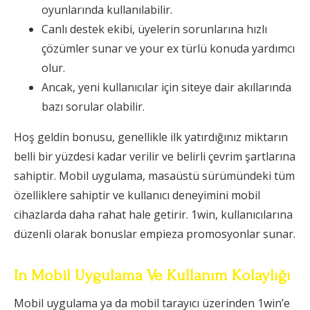
oyunlarında kullanılabilir.
Canlı destek ekibi, üyelerin sorunlarına hızlı
çözümler sunar ve your ex türlü konuda yardımcı
olur.
Ancak, yeni kullanıcılar için siteye dair akıllarında
bazı sorular olabilir.
Hoş geldin bonusu, genellikle ilk yatırdığınız miktarın
belli bir yüzdesi kadar verilir ve belirli çevrim şartlarına
sahiptir. Mobil uygulama, masaüstü sürümündeki tüm
özelliklere sahiptir ve kullanıcı deneyimini mobil
cihazlarda daha rahat hale getirir. 1win, kullanıcılarına
düzenli olarak bonuslar empieza promosyonlar sunar.
In Mobil Uygulama Ve Kullanım Kolaylığı
Mobil uygulama ya da mobil tarayıcı üzerinden 1win’e