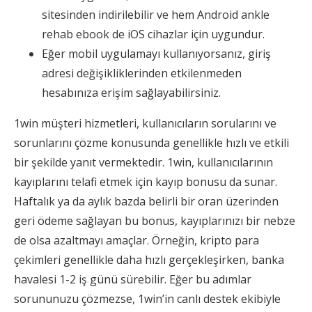
sitesinden indirilebilir ve hem Android ankle
rehab ebook de iOS cihazlar için uygundur.
Eğer mobil uygulamayı kullanıyorsanız, giriş
adresi değişikliklerinden etkilenmeden
hesabınıza erişim sağlayabilirsiniz.
1win müşteri hizmetleri, kullanıcıların sorularını ve
sorunlarını çözme konusunda genellikle hızlı ve etkili
bir şekilde yanıt vermektedir. 1win, kullanıcılarının
kayıplarını telafi etmek için kayıp bonusu da sunar.
Haftalık ya da aylık bazda belirli bir oran üzerinden
geri ödeme sağlayan bu bonus, kayıplarınızı bir nebze
de olsa azaltmayı amaçlar. Örneğin, kripto para
çekimleri genellikle daha hızlı gerçekleşirken, banka
havalesi 1-2 iş günü sürebilir. Eğer bu adımlar
sorununuzu çözmezse, 1win’in canlı destek ekibiyle