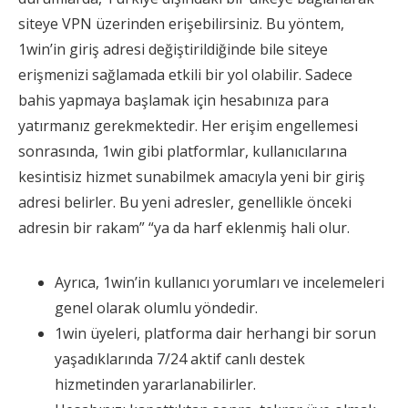
siteye VPN üzerinden erişebilirsiniz. Bu yöntem,
1win’in giriş adresi değiştirildiğinde bile siteye
erişmenizi sağlamada etkili bir yol olabilir. Sadece
bahis yapmaya başlamak için hesabınıza para
yatırmanız gerekmektedir. Her erişim engellemesi
sonrasında, 1win gibi platformlar, kullanıcılarına
kesintisiz hizmet sunabilmek amacıyla yeni bir giriş
adresi belirler. Bu yeni adresler, genellikle önceki
adresin bir rakam” “ya da harf eklenmiş hali olur.
Ayrıca, 1win’in kullanıcı yorumları ve incelemeleri
genel olarak olumlu yöndedir.
1win üyeleri, platforma dair herhangi bir sorun
yaşadıklarında 7/24 aktif canlı destek
hizmetinden yararlanabilirler.