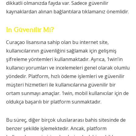
dikkatli olmanızda fayda var. Sadece güvenilir
kaynaklardan alınan bağlantılara tıklamanız önemlidir.
In Güvenilir Mi?
Curaçao lisansına sahip olan bu internet site,
kullanıcılarının güvenliğini sağlamak için gelişmiş
şifreleme yöntemleri kullanmaktadır. Ayrıca, 1win’in
kullanıcı yorumları ve incelemeleri genel olarak olumlu
yöndedir. Platform, hızlı ödeme işlemleri ve güvenilir
müşteri hizmetleri ile kullanıcılarına güvenilir bir
ortam sunmayı amaçlar. 1win, mobil kullanıcılar için de
oldukça başarılı bir platform sunmaktadır.
Bu süreç, diğer birçok uluslararası bahis sitesinde de
benzer şekilde işlemektedir. Ancak, platform