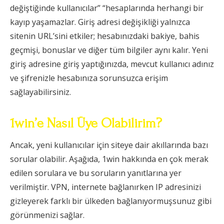
değiştiğinde kullanıcılar” “hesaplarında herhangi bir
kayıp yaşamazlar. Giriş adresi değişikliği yalnızca
sitenin URL’sini etkiler; hesabınızdaki bakiye, bahis
geçmişi, bonuslar ve diğer tüm bilgiler aynı kalır. Yeni
giriş adresine giriş yaptığınızda, mevcut kullanıcı adınız
ve şifrenizle hesabınıza sorunsuzca erişim
sağlayabilirsiniz.
1win’e Nasıl Üye Olabilirim?
Ancak, yeni kullanıcılar için siteye dair akıllarında bazı
sorular olabilir. Aşağıda, 1win hakkında en çok merak
edilen sorulara ve bu soruların yanıtlarına yer
verilmiştir. VPN, internete bağlanırken IP adresinizi
gizleyerek farklı bir ülkeden bağlanıyormuşsunuz gibi
görünmenizi sağlar.