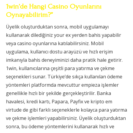
1win’de Hangi Casino Oyunlarını
Oynayabilirim?”
Üyelik oluşturduktan sonra, mobil uygulamayı
kullanarak dilediğiniz your ex yerden bahis yapabilir
veya casino oyunlarına katılabilirsiniz. Mobil
uygulama, kullanıcı dostu arayüzü ve hızlı erişim
imkanıyla bahis deneyiminizi daha pratik hale getirir.
1win, kullanıcılarına çeşitli para yatırma ve çekme
seçenekleri sunar. Türkiye’de sıkça kullanılan ödeme
yöntemleri platformda mevcuttur empieza işlemler
genellikle hızlı bir şekilde gerçekleştirilir. Banka
havalesi, kredi kartı, Papara, Payfix ve kripto em
virtude de gibi farklı seçeneklerle kolayca para yatırma
ve çekme işlemleri yapabilirsiniz. Üyelik oluşturduktan
sonra, bu ödeme yöntemlerini kullanarak hızlı ve