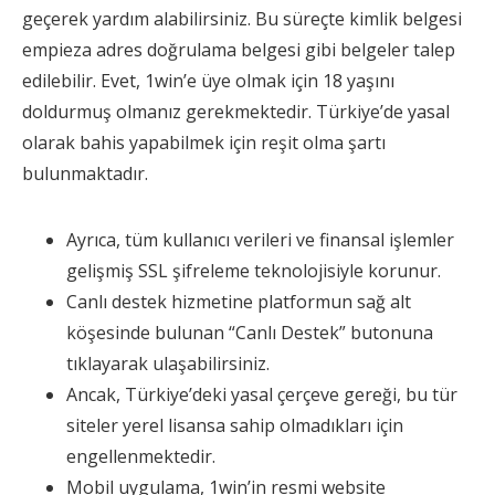
geçerek yardım alabilirsiniz. Bu süreçte kimlik belgesi
empieza adres doğrulama belgesi gibi belgeler talep
edilebilir. Evet, 1win’e üye olmak için 18 yaşını
doldurmuş olmanız gerekmektedir. Türkiye’de yasal
olarak bahis yapabilmek için reşit olma şartı
bulunmaktadır.
Ayrıca, tüm kullanıcı verileri ve finansal işlemler
gelişmiş SSL şifreleme teknolojisiyle korunur.
Canlı destek hizmetine platformun sağ alt
köşesinde bulunan “Canlı Destek” butonuna
tıklayarak ulaşabilirsiniz.
Ancak, Türkiye’deki yasal çerçeve gereği, bu tür
siteler yerel lisansa sahip olmadıkları için
engellenmektedir.
Mobil uygulama, 1win’in resmi website