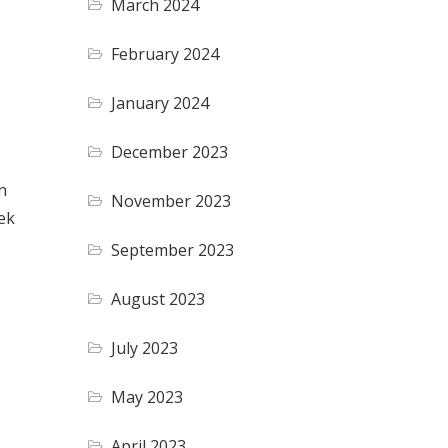
March 2024
February 2024
January 2024
December 2023
n
November 2023
sek
September 2023
August 2023
July 2023
May 2023
April 2023