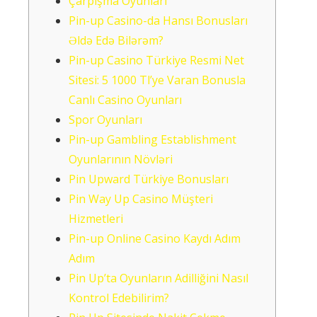
Çarpışma Oyunları
Pin-up Casino-da Hansı Bonusları
Əldə Edə Bilərəm?
Pin-up Casino Türkiye Resmi Net
Sitesi: 5 1000 Tl’ye Varan Bonusla
Canlı Casino Oyunları
Spor Oyunları
Pin-up Gambling Establishment
Oyunlarının Növləri
Pin Upward Türkiye Bonusları
Pin Way Up Casino Müşteri
Hizmetleri
Pin-up Online Casino Kaydı Adım
Adım
Pin Up’ta Oyunların Adilliğini Nasıl
Kontrol Edebilirim?