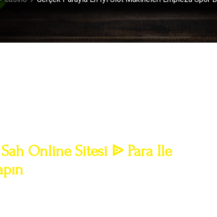
Sah Online Sitesi ᐉ Para Ile
apın