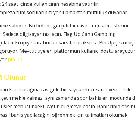
4 saat içinde kullanıcının hesabına yatırılır.
empieza tüm sorularınızı yanıtlamaktan mutluluk duyarlar.
ölüme sahiptir. Bu bölüm, gerçek bir casinonun atmosferini
. Sadece bilgisayarınızı açın, Flag Up Canlı Gambling
ek bir krupiye tarafından karşılanacaksınız. Pin Up çevrimiçi
i görüyor. Mevcut üyeler, platformun kullanıcı dostu arayüzü
ıyor
pin up
.
ıt Olunur
imin kazanacağına rastgele bir sayı üreteci karar verir, “hile”
ını çevirmekle kalmaz, aynı zamanda spor bahisleri modunda 
bêtisier menüsündeki uygun düğmeye basın. Bahisçinin ofisin
 nasıl bahis yapılacağını öğrenmek için talimatları okumak