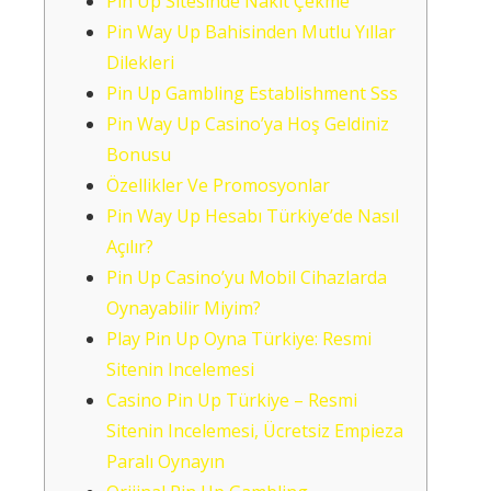
Pin Up Sitesinde Nakit Çekme
Pin Way Up Bahisinden Mutlu Yıllar
Dilekleri
Pin Up Gambling Establishment Sss
Pin Way Up Casino’ya Hoş Geldiniz
Bonusu
Özellikler Ve Promosyonlar
Pin Way Up Hesabı Türkiye’de Nasıl
Açılır?
Pin Up Casino’yu Mobil Cihazlarda
Oynayabilir Miyim?
Play Pin Up Oyna Türkiye: Resmi
Sitenin Incelemesi
Casino Pin Up Türkiye – Resmi
Sitenin Incelemesi, Ücretsiz Empieza
Paralı Oynayın