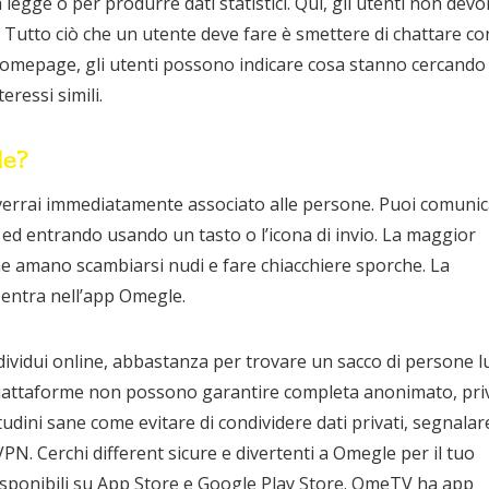
 legge o per produrre dati statistici. Qui, gli utenti non dev
. Tutto ciò che un utente deve fare è smettere di chattare co
 homepage, gli utenti possono indicare cosa stanno cercando
eressi simili.
le?
 verrai immediatamente associato alle persone. Puoi comuni
 ed entrando usando un tasto o l’icona di invio. La maggior
he amano scambiarsi nudi e fare chiacchiere sporche. La
 entra nell’app Omegle.
vidui online, abbastanza per trovare un sacco di persone l
piattaforme non possono garantire completa anonimato, pri
udini sane come evitare di condividere dati privati, segnalar
VPN. Cerchi different sicure e divertenti a Omegle per il tuo
disponibili su App Store e Google Play Store. OmeTV ha app