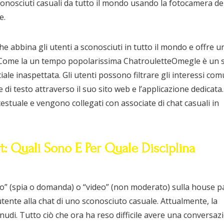
sconosciuti casuali da tutto il mondo usando la fotocamera de
e.
 abbina gli utenti a sconosciuti in tutto il mondo e offre u
. Come la un tempo popolarissima ChatrouletteOmegle è un s
ale inaspettata. Gli utenti possono filtrare gli interessi com
 di testo attraverso il suo sito web e l’applicazione dedicata.
testuale e vengono collegati con associate di chat casuali in
rt: Quali Sono E Per Quale Disciplina
sto” (spia o domanda) o “video” (non moderato) sulla house p
ente alla chat di uno sconosciuto casuale. Attualmente, la
nudi. Tutto ciò che ora ha reso difficile avere una conversaz