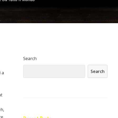
Search
Search
i a
e
at
eh,
re