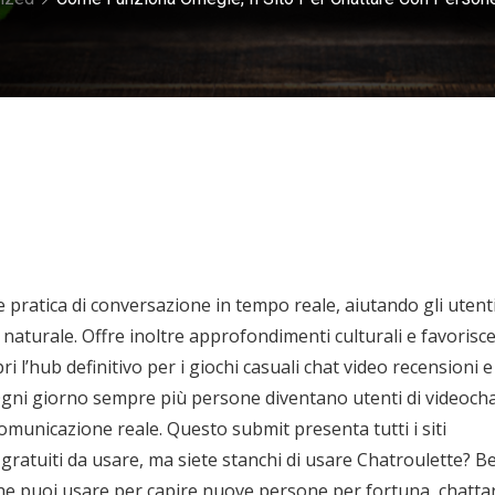
e pratica di conversazione in tempo reale, aiutando gli utent
naturale. Offre inoltre approfondimenti culturali e favorisc
l’hub definitivo per i giochi casuali chat video recensioni e
 Ogni giorno sempre più persone diventano utenti di videoch
municazione reale. Questo submit presenta tutti i siti
 gratuiti da usare, ma siete stanchi di usare Chatroulette? B
ivi che puoi usare per capire nuove persone per fortuna, chatta