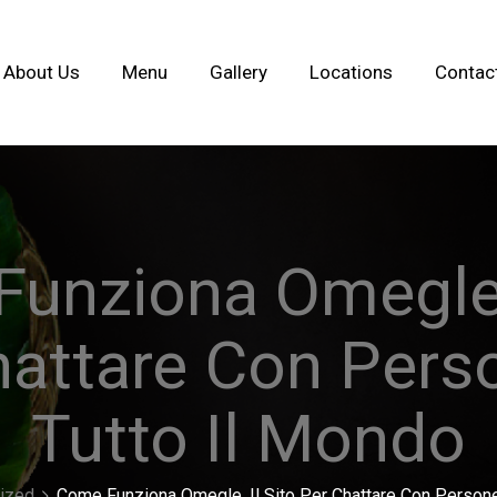
About Us
Menu
Gallery
Locations
Contac
unziona Omegle, 
hattare Con Pers
Tutto Il Mondo
ized
Come Funziona Omegle, Il Sito Per Chattare Con Persone