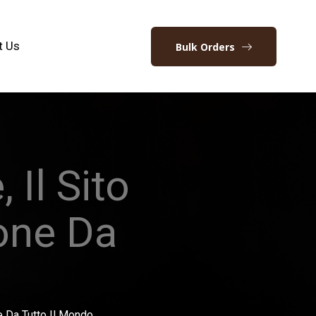
t Us
Bulk Orders
Il Sito
one Da
 Da Tutto Il Mondo