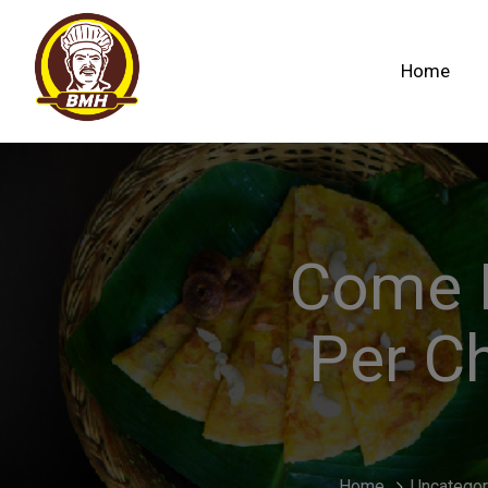
Home
Come F
Per C
Home
Uncategor