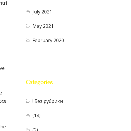
ntri
July 2021
May 2021
February 2020
ove
Categories
e
oce
! Без рубрики
(14)
che
(2)