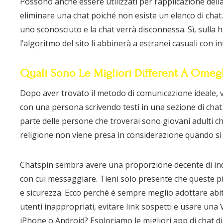
Possono anche essere utilizzati per l’applicazione della
eliminare una chat poiché non esiste un elenco di chat
uno sconosciuto e la chat verrà disconnessa. Sì, sulla
l’algoritmo del sito li abbinerà a estranei casuali con int
Quali Sono Le Migliori Different A Omeg
Dopo aver trovato il metodo di comunicazione ideale,
con una persona scrivendo testi in una sezione di chat
parte delle persone che troverai sono giovani adulti c
religione non viene presa in considerazione quando si
Chatspin sembra avere una proporzione decente di indi
con cui messaggiare. Tieni solo presente che queste 
e sicurezza. Ecco perché è sempre meglio adottare abit
utenti inappropriati, evitare link sospetti e usare una 
iPhone o Android? Esploriamo le migliori app di chat 