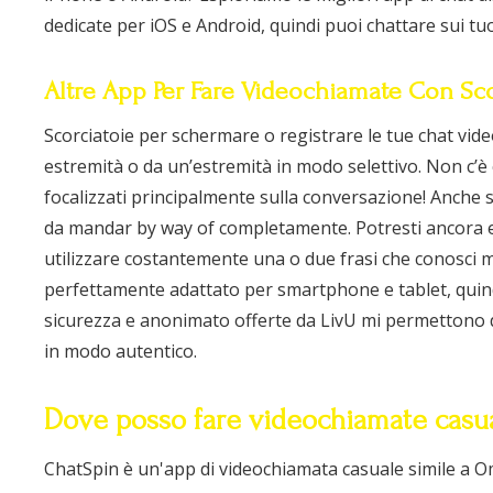
dedicate per iOS e Android, quindi puoi chattare sui tuo
Altre App Per Fare Videochiamate Con Sc
Scorciatoie per schermare o registrare le tue chat vid
estremità o da un’estremità in modo selettivo. Non c’è 
focalizzati principalmente sulla conversazione! Anche se 
da mandar by way of completamente. Potresti ancora ev
utilizzare costantemente una o due frasi che conosci m
perfettamente adattato per smartphone e tablet, quindi
sicurezza e anonimato offerte da LivU mi permettono 
in modo autentico.
Dove posso fare videochiamate casua
ChatSpin è un'app di videochiamata casuale simile a O