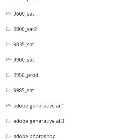
9600_sat
9800_sat2
9835_sat
9900_sat
9950_prod
9985_sat
adobe generative ai 1
adobe generative ai 3
adobe photoshop