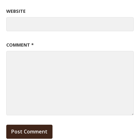
WEBSITE
COMMENT
*