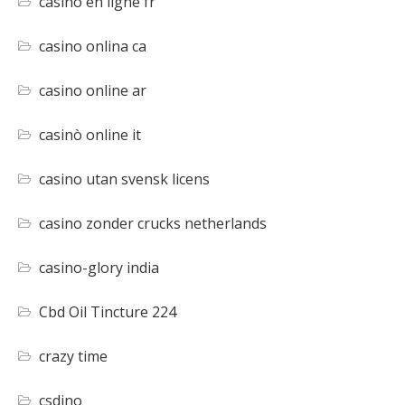
casino en ligne fr
casino onlina ca
casino online ar
casinò online it
casino utan svensk licens
casino zonder crucks netherlands
casino-glory india
Cbd Oil Tincture 224
crazy time
csdino