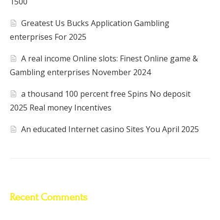
1500
Greatest Us Bucks Application Gambling
enterprises For 2025
A real income Online slots: Finest Online game &
Gambling enterprises November 2024
a thousand 100 percent free Spins No deposit
2025 Real money Incentives
An educated Internet casino Sites You April 2025
Recent Comments