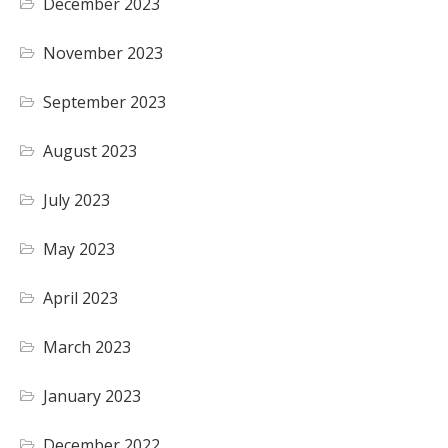
December 2023
November 2023
September 2023
August 2023
July 2023
May 2023
April 2023
March 2023
January 2023
December 2022