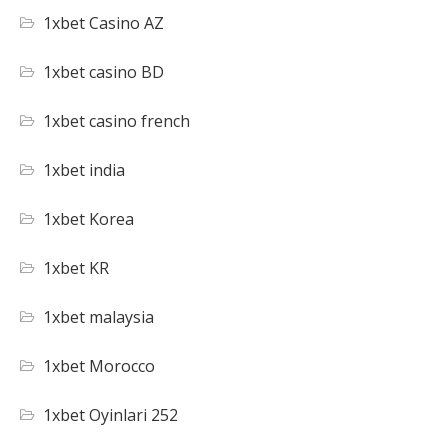
1xbet Casino AZ
1xbet casino BD
1xbet casino french
1xbet india
1xbet Korea
1xbet KR
1xbet malaysia
1xbet Morocco
1xbet Oyinlari 252