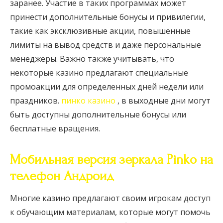
заранее. Участие в таких программах может
принести дополнительные бонусы и привилегии,
такие как эксклюзивные акции, повышенные
лимиты на вывод средств и даже персональные
менеджеры. Важно также учитывать, что
некоторые казино предлагают специальные
промоакции для определенных дней недели или
праздников.
пинко казино
, в выходные дни могут
быть доступны дополнительные бонусы или
бесплатные вращения.
Мобильная версия зеркала Pinko на
телефон Андроид
Многие казино предлагают своим игрокам доступ
к обучающим материалам, которые могут помочь