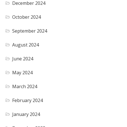
December 2024
October 2024
September 2024
August 2024
June 2024
May 2024
March 2024
February 2024
January 2024