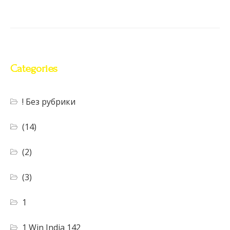
Categories
! Без рубрики
(14)
(2)
(3)
1
1 Win India 142