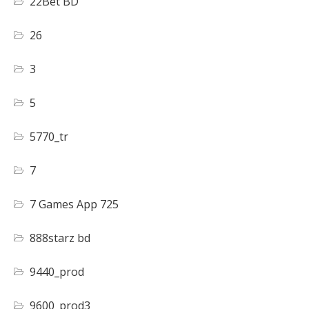
22Bet BD
26
3
5
5770_tr
7
7 Games App 725
888starz bd
9440_prod
9600_prod3