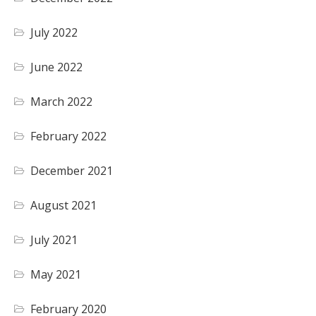
July 2022
June 2022
March 2022
February 2022
December 2021
August 2021
July 2021
May 2021
February 2020