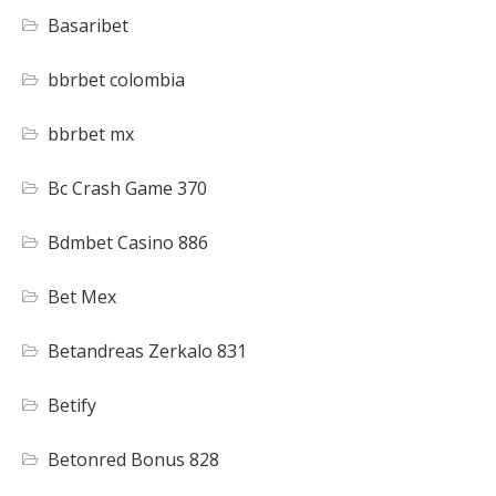
Basaribet
bbrbet colombia
bbrbet mx
Bc Crash Game 370
Bdmbet Casino 886
Bet Mex
Betandreas Zerkalo 831
Betify
Betonred Bonus 828