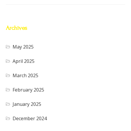
Archives
May 2025
April 2025
March 2025
February 2025
January 2025
December 2024