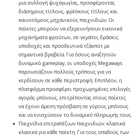
μια συλλογή ψυχαγωγίας, προσφέροντας
διάσημους τίτλους, φρέσκους τίτλους και
καινοτόμους μηχανικούς παιχνιδιών. Οι
παίκτες μπορούν να εξερευνήσουν εικονικά
μηχανήματα φρούτων, σε-γεμάτες δράσεις
υποδοχές και προοδευτικά τζάκποτ με
σημαντικά βραβεία. Για όσους αναζητούν
δυναμικό gameplay, οι υποδοχές Megaways
παρουσιάζουν πολλούς τρόπους για να
κερδίσουν σε κάθε περιστροφή. Επιπλέον, η
πλατφόρμα προσφέρει προχωρημένες επιλογές
αγοράς μπόνους, επιτρέποντας στους παίκτες
να έχουν άμεση πρόσβαση σε γύρους μπόνους
και να ενισχύσουν το δυναμικό πληρωμής τους.
Παιχνίδια επιτραπέζιων παιχνιδιών: κλασικά
κλασικά για κάθε παίκτη. Για τους οπαδούς των