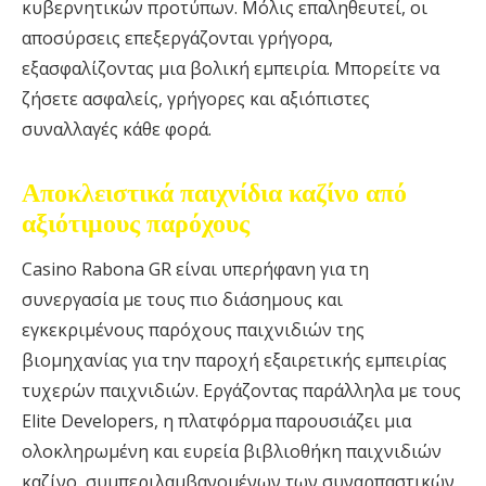
κυβερνητικών προτύπων. Μόλις επαληθευτεί, οι
αποσύρσεις επεξεργάζονται γρήγορα,
εξασφαλίζοντας μια βολική εμπειρία. Μπορείτε να
ζήσετε ασφαλείς, γρήγορες και αξιόπιστες
συναλλαγές κάθε φορά.
Αποκλειστικά παιχνίδια καζίνο από
αξιότιμους παρόχους
Casino Rabona GR είναι υπερήφανη για τη
συνεργασία με τους πιο διάσημους και
εγκεκριμένους παρόχους παιχνιδιών της
βιομηχανίας για την παροχή εξαιρετικής εμπειρίας
τυχερών παιχνιδιών. Εργάζοντας παράλληλα με τους
Elite Developers, η πλατφόρμα παρουσιάζει μια
ολοκληρωμένη και ευρεία βιβλιοθήκη παιχνιδιών
καζίνο, συμπεριλαμβανομένων των συναρπαστικών