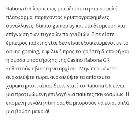
Rabona GR λάμπει ως μια αξιόπιστη και ασφαλή
πλατφόρμα, παρέχοντας κρυπτογραφημένες
συναλλαγές, δίκαιο gameplay και μια δέσμευση για
επίγνωση των τυχερών παιχνιδιών. Είτε είστε
έμπειρος παίκτης είτε δεν είναι εξοικειωμένοι με το
online gaming, η φιλική προς το χρήστη διεπαφή και
η ομάδα υποστήριξης της Casino Rabona GR
καθιστούν αβίαστη να αρχίσει. Μην περιμένετε –
ανακαλύψτε τώρα, ανακαλύψτε τα απίστευτα
χαρακτηριστικά και δείτε γιατί το Rabona GR είναι
μια προτιμώμενη επιλογή για παίκτες παγκοσμίως. Η
επόμενη μεγάλη νίκη σας θα μπορούσε να είναι απλά
μια βρύση μακριά!