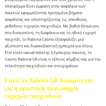
πλατφόρμα δίνει έμφαση στην ασφάλεια των
παικτών εφαρμόζοντας προηγμένα βήματα
ασφαλείας και υποστηρίζοντας τις υπεύθυνες
μεθόδους τυχερών παιχνιδιών. Με βαθιά δέσμευση
στη δικαιοσύνη, τη διαφάνεια και το ηθικό τυχερό
παιχνίδι, το Rabona Casino εξασφαλίζει μια
αξιόπιστη και διασκεδαστική εμπειρία για όλους.
Είτε είστε casual παίκτης ή έμπειρος παίκτης, το
Casino Rabona GR είναι ο τέλειος κόμβος σας για την
τελειότητα παιχνιδιών και στοιχημάτων.
Γιατί το Rabona GR διακρίνεται
ως η οριστική πλατφόρμα
τυχερών παιχνιδιών