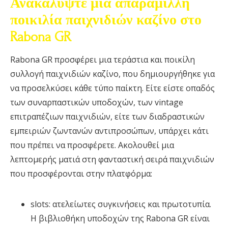
Ανακαλύψτε μια απαράμιλλη
ποικιλία παιχνιδιών καζίνο στο
Rabona GR
Rabona GR προσφέρει μια τεράστια και ποικίλη
συλλογή παιχνιδιών καζίνο, που δημιουργήθηκε για
να προσελκύσει κάθε τύπο παίκτη. Είτε είστε οπαδός
των συναρπαστικών υποδοχών, των vintage
επιτραπέζιων παιχνιδιών, είτε των διαδραστικών
εμπειριών ζωντανών αντιπροσώπων, υπάρχει κάτι
που πρέπει να προσφέρετε. Ακολουθεί μια
λεπτομερής ματιά στη φανταστική σειρά παιχνιδιών
που προσφέρονται στην πλατφόρμα:
slots: ατελείωτες συγκινήσεις και πρωτοτυπία.
Η βιβλιοθήκη υποδοχών της Rabona GR είναι