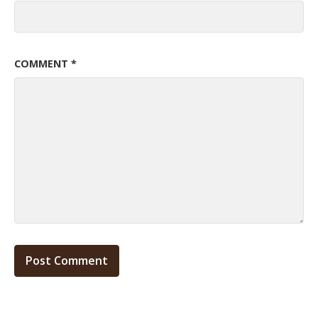
COMMENT
*