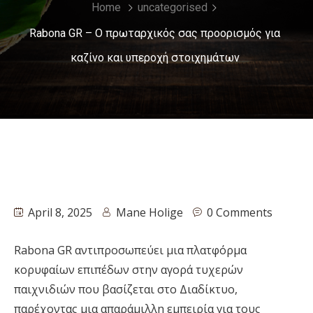
Home
uncategorised
Rabona GR – Ο πρωταρχικός σας προορισμός για
καζίνο και υπεροχή στοιχημάτων
April 8, 2025
Mane Holige
0 Comments
Rabona GR αντιπροσωπεύει μια πλατφόρμα
κορυφαίων επιπέδων στην αγορά τυχερών
παιχνιδιών που βασίζεται στο Διαδίκτυο,
παρέχοντας μια απαράμιλλη εμπειρία για τους