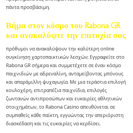
πάντα προσβάσιμη.
Βήμα στον κόσμο του Rabona GR
και ανακαλύψτε την επιτυχία σας
πρόθυμοι να ανακαλύψουν την καλύτερη online
συγκίνηση χαρτοπαικτικών λεσχών; Εγγραφείτε στο
Rabona GR σήμερα και συμμετέχετε σε έναν κόσμο
παιχνιδιών με αδρεναλίνη, ανταμείβοντας μπόνους
και απαράμιλλη ψυχαγωγία. Με μια τεράστια επιλογή
κουλοχέρη, επιτραπέζια παιχνίδια, επιλογές
ζωντανών αντιπροσώπων και ευκαιρίες αθλητικών
στοιχημάτων, το Rabona Casino απευθύνεται σε
συμπαθείς κάθε παίκτη, εγγυώντας την απεριόριστη
διασκέδαση και τις ευκαιρίες να κερδίσει.