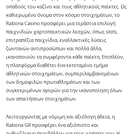
οπαδούς του καζίνο και τους αθλητικούς παίκτες. Ως
καθιερωμένο όνομα στον κόσμο στοιχημάτων, το
Rabona Casino προσφέρει μια τεράστια επιλογή
παιχνιδιών χαρτοπαικτικών λεσχών, όπως slots,
επιτραπέζια παιχνίδια, εναλλακτικές λύσεις
ζωντανών αντιπροσώπων και πολλά άλλα,
ικανοποιούν τα συμφέροντα κάθε παίκτη. Επιπλέον,
η πλατφόρμα διαθέτει ένα εκτεταμένο τμήμα
αθλητικών στοιχημάτων, συμπεριλαμβανομένων
των δημοφιλών πρωταθλημάτων και των
συγκεκριμένων αγορών για την ικανοποίηση όλων
των απαιτήσεων στοιχημάτων.
Λειτουργώντας με νόμιμη και αξιόλογη άδεια, η
Rabona GR προσφέρει ένα αξιόπιστο και
ρυθμιζόμενο περιβάλλον για τους χρήστες του. Η