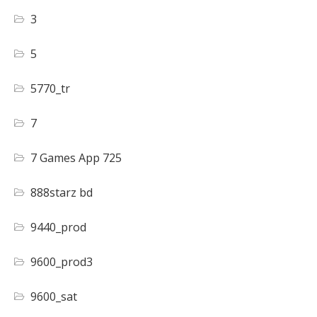
3
5
5770_tr
7
7 Games App 725
888starz bd
9440_prod
9600_prod3
9600_sat