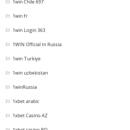
1win Chile 697
1win fr
1win Login 363
1WIN Official In Russia
1win Turkiye
1win uzbekistan
1winRussia
1xbet arabic
1xbet Casino AZ
1xbet casino BD