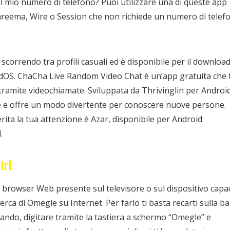
 mio numero di telefono? Puoi utilizzare una di queste app
reema, Wire o Session che non richiede un numero di telef
scorrendo tra profili casuali ed è disponibile per il downloa
/iPadOS. ChaCha Live Random Video Chat è un’app gratuita che t
tramite videochiamate. Sviluppata da Thrivinglin per Android
re e offre un modo divertente per conoscere nuove persone.
ita la tua attenzione è Azar, disponibile per Android
.
rl
 il browser Web presente sul televisore o sul dispositivo capa
cerca di Omegle su Internet. Per farlo ti basta recarti sulla b
omando, digitare tramite la tastiera a schermo “Omegle” e