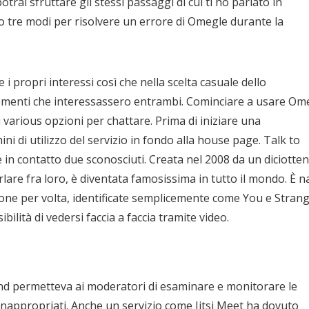
otrai sfruttare gli stessi passaggi di cui ti ho parlato in
o tre modi per risolvere un errore di Omegle durante la
i propri interessi così che nella scelta casuale dello
gomenti che interessassero entrambi. Cominciare a usare Om
 various opzioni per chattare. Prima di iniziare una
i di utilizzo del servizio in fondo alla house page. Talk to
 in contatto due sconosciuti. Creata nel 2008 da un diciotte
are fra loro, è diventata famosissima in tutto il mondo. È n
sone per volta, identificate semplicemente come You e Strang
ilità di vedersi faccia a faccia tramite video.
nd permetteva ai moderatori di esaminare e monitorare le
inappropriati. Anche un servizio come Jitsi Meet ha dovuto