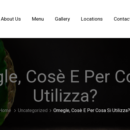
About Us
Menu
Gallery
Locations
Contac
e, Cosè E Per C
Utilizza?
Home
Uncategorized
Omegle, Cosè E Per Cosa Si Utilizza?