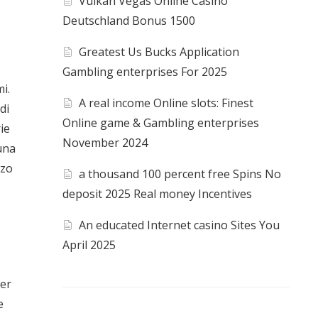
Vulkan Vegas Online Casino
Deutschland Bonus 1500
Greatest Us Bucks Application
Gambling enterprises For 2025
i.
A real income Online slots: Finest
di
Online game & Gambling enterprises
ie
November 2024
 una
zzo
a thousand 100 percent free Spins No
deposit 2025 Real money Incentives
An educated Internet casino Sites You
April 2025
mer
e