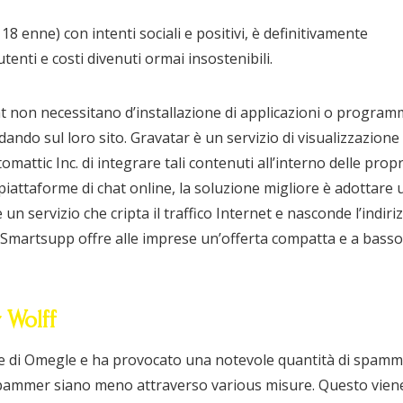
8 enne) con intenti sociali e positivi, è definitivamente
enti e costi divenuti ormai insostenibili.
at non necessitano d’installazione di applicazioni o programm
ando sul loro sito. Gravatar è un servizio di visualizzazione 
attic Inc. di integrare tali contenuti all’interno delle propr
 piattaforme di chat online, la soluzione migliore è adottare
 un servizio che cripta il traffico Internet e nasconde l’indiri
a Smartsupp offre alle imprese un’offerta compatta e a basso
 Wolff
he di Omegle e ha provocato una notevole quantità di spam
 spammer siano meno attraverso various misure. Questo vien