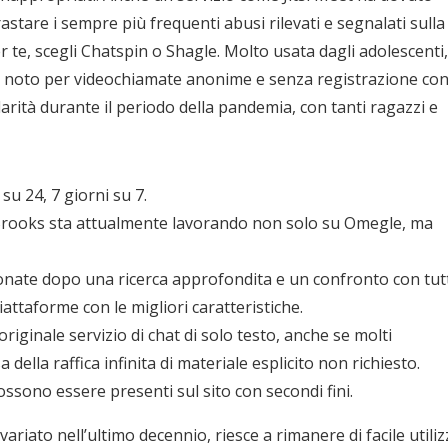
rastare i sempre più frequenti abusi rilevati e segnalati sulla
er te, scegli Chatspin o Shagle. Molto usata dagli adolescenti,
iù noto per videochiamate anonime e senza registrazione co
larità durante il periodo della pandemia, con tanti ragazzi e
 su 24, 7 giorni su 7.
-Brooks sta attualmente lavorando non solo su Omegle, ma
onate dopo una ricerca approfondita e un confronto con tut
piattaforme con le migliori caratteristiche.
riginale servizio di chat di solo testo, anche se molti
lla raffica infinita di materiale esplicito non richiesto.
ossono essere presenti sul sito con secondi fini.
riato nell’ultimo decennio, riesce a rimanere di facile utili