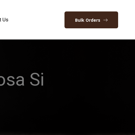
t Us
Bulk Orders
osa Si