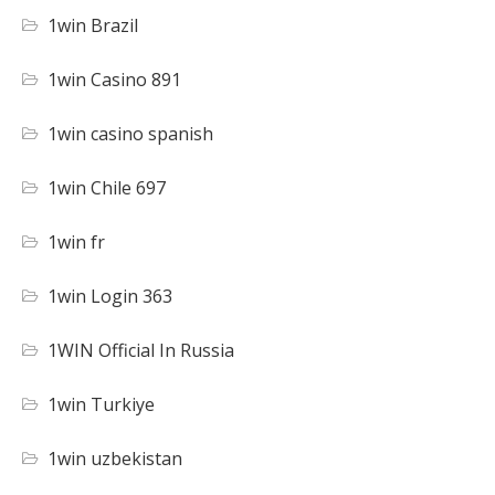
1win Brazil
1win Casino 891
1win casino spanish
1win Chile 697
1win fr
1win Login 363
1WIN Official In Russia
1win Turkiye
1win uzbekistan