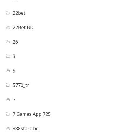
22bet
22Bet BD
26
3
5
5770_tr
7
7 Games App 725
888starz bd