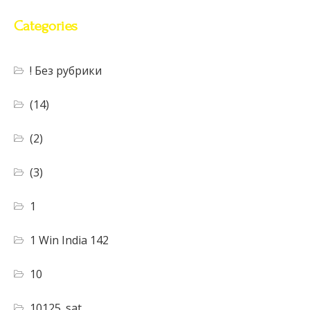
Categories
! Без рубрики
(14)
(2)
(3)
1
1 Win India 142
10
10125_sat