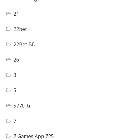
21
22bet
22Bet BD
26
3
5
5770_tr
7
7 Games App 725