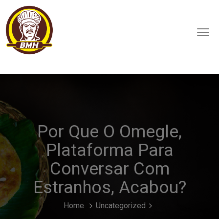
Por Que O Omegle,
Plataforma Para
Conversar Com
Estranhos, Acabou?
Home
Uncategorized