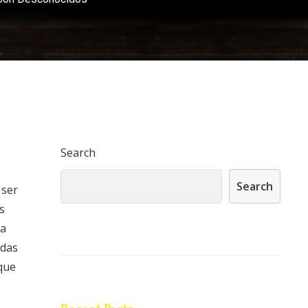
Search
Search
 ser
s
ta
adas
 que