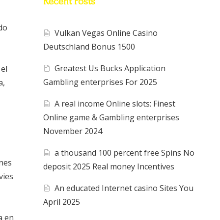
Recent Posts
ido
Vulkan Vegas Online Casino
Deutschland Bonus 1500
Greatest Us Bucks Application
el
Gambling enterprises For 2025
a,
A real income Online slots: Finest
Online game & Gambling enterprises
November 2024
a thousand 100 percent free Spins No
ones
deposit 2025 Real money Incentives
vies
An educated Internet casino Sites You
April 2025
a en