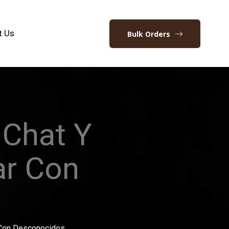
t Us
Bulk Orders
 Chat Y
ar Con
r Con Desconocidos