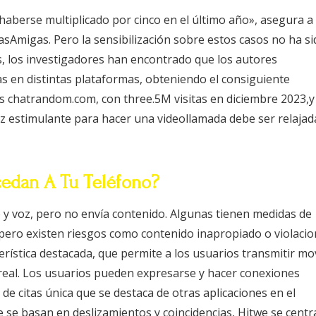
aberse multiplicado por cinco en el último año», asegura a
lasAmigas. Pero la sensibilización sobre estos casos no ha s
os, los investigadores han encontrado que los autores
as en distintas plataformas, obteniendo el consiguiente
s chatrandom.com, con three.5M visitas en diciembre 2023,y 
oz estimulante para hacer una videollamada debe ser relajad
edan A Tu Teléfono?
o y voz, pero no envía contenido. Algunas tienen medidas de
pero existen riesgos como contenido inapropiado o violaci
terística destacada, que permite a los usuarios transmitir mo
 real. Los usuarios pueden expresarse y hacer conexiones
de citas única que se destaca de otras aplicaciones en el
ue se basan en deslizamientos y coincidencias, Hitwe se centr