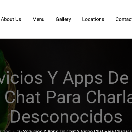
About Us
Menu
Gallery
Locations
Contac
vicios Y Apps De
 Chat Para Charl
Desconocidos
rized
16 Servicios Y Apps De Chat Y Video Chat Para Charla