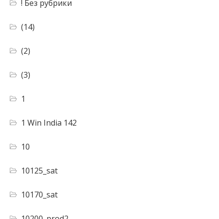
! Без рубрики
(14)
(2)
(3)
1
1 Win India 142
10
10125_sat
10170_sat
10200_prod2