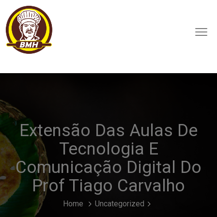
Extensão Das Aulas De
Tecnologia E
Comunicação Digital Do
Prof Tiago Carvalho
Home
Uncategorized