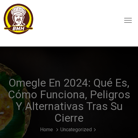
Omegle En 2024: Qué Es,
Cómo Funciona, Peligros
Y Alternativas Tras Su
Cierre
Home
Uncategorized