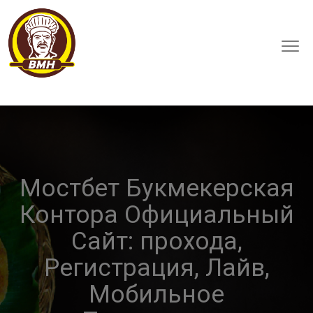
Мостбет Букмекерская
Контора Официальный
Сайт: прохода,
Регистрация, Лайв,
Мобильное