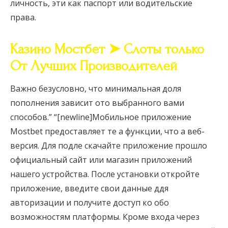
личность, эти как паспорт или водительские
права.
Казино Мостбет ➤ Слоты только
От Лучших Производителей
Важно безусловно, что минимальная доля
пополнения зависит ото выбранного вами
способов.” “[newline]Мобильное приложение
Mostbet предоставляет те а функции, что а веб-
версия. Для подле скачайте приложение прошло
официальный сайт или магазин приложений
нашего устройства. После установки откройте
приложение, введите свои данные ддя
авторизации и получите доступ ко обо
возможностям платформы. Кроме входа через