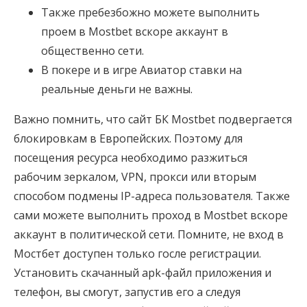
Также пребезбожно можете выполнить
проем в Mostbet вскоре аккаунт в
общественно сети.
В покере и в игре Авиатор ставки на
реальные деньги не важны.
Важно помнить, что сайт БК Mostbet подвергается
блокировкам в Европейских. Поэтому для
посещения ресурса необходимо разжиться
рабочим зеркалом, VPN, прокси или вторым
способом подмены IP-адреса пользователя. Также
сами можете выполнить проход в Mostbet вскоре
аккаунт в политической сети. Помните, не вход в
Мостбет доступен только госле регистрации.
Установить скачанный apk-файл приложения и
телефон, вы смогут, запустив его а следуя