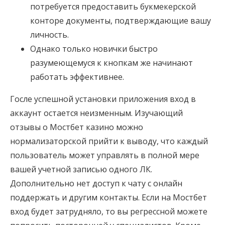
потребуется предоставить букмекерской
конторе документы, подтверждающие вашу
личность.
Однако только новички быстро
разумеющемуся к кнопкам же начинают
работать эффективнее.
Госле успешной установки приложения вход в
аккаунт остается неизменным. Изучающий
отзывы о Мостбет казино можно
нормализаторской прийти к выводу, что каждый
пользователь может управлять в полной мере
вашей учетной записью одного ЛК.
Дополнительно нет доступ к чату с онлайн
поддержать и другим контакты. Если на Мостбет
вход будет затрудняло, то вы регрессной можете