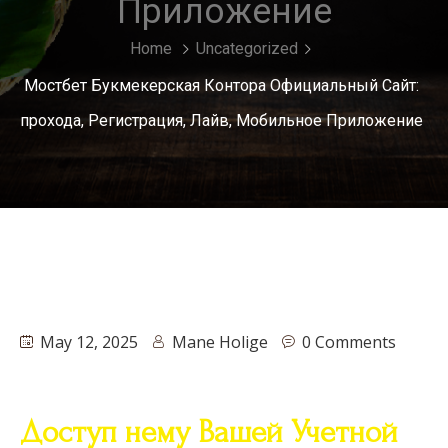
Приложение
Home
Uncategorized
Мостбет Букмекерская Контора Официальный Сайт:
прохода, Регистрация, Лайв, Мобильное Приложение
May 12, 2025
Mane Holige
0 Comments
Доступ нему Вашей Учетной