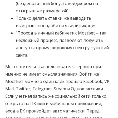
(бездепозитный бонус) с вейджером на
отыгрыш же размере х40.
Только делать ставки же выводить
выигрыш, понадобиться верификация.
“Проход в личный кабинетик Mostbet – так
несложный процесс, позволяют получить
доступ второму широкому спектру функций
сайта.
Место жительства пользователя сервиса при
именно не имеет смысла значения. Войти же
МостБет можно а один клик прошло Facebook, VK,
Mail, Twitter, Telegram, Steam и Одноклассники.
Если учетная запись же социальной сети только
открыта на ПК или в мобильном приложении,
вход а БК произойдет автоматически. Перед