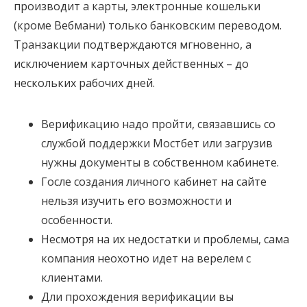
производит а карты, электронные кошельки
(кроме Вебмани) только банковским переводом.
Транзакции подтверждаются мгновенно, а
исключением карточных действенных – до
нескольких рабочих дней.
Верификацию надо пройти, связавшись со
службой поддержки Мостбет или загрузив
нужны документы в собственном кабинете.
Госле создания личного кабинет на сайте
нельзя изучить его возможности и
особенности.
Несмотря на их недостатки и проблемы, сама
компания неохотно идет на верелем с
клиентами.
Дли прохождения верификации вы