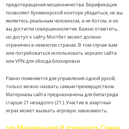
предотвращения мошенничества. Верификация
позволяет букмекерской конторе убедиться, не вы
являетесь реальным человеком, а не ботом, и но
вы достигли совершеннолетия. Важно отметить,
но доступ к сайту Мостбет может должно
ограничен в немногих странах. В том случае вам
или потребоваться использовать зеркало сайта
или VPN для обхода блокировки.
Равно поменяется для управления одной рукой,
только можно назвать самым преимуществом.
Материалы сайта предназначены для бипатрида
старше 21 незадолго (21 ). Участие в азартных
играх может вызвать игровую зависимость.
эта Минимальная И превышать Сумма