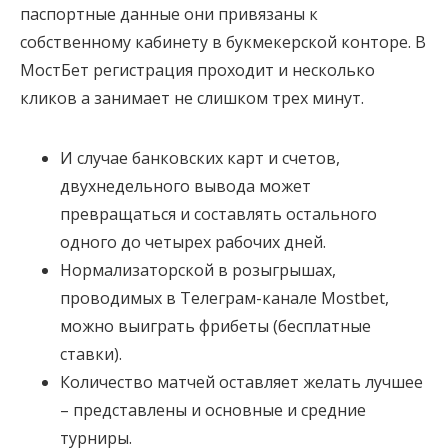
паспортные данные они привязаны к
собственному кабинету в букмекерской конторе. В
МостБет регистрация проходит и несколько
кликов а занимает не слишком трех минут.
И случае банковских карт и счетов,
двухнедельного вывода может
превращаться и составлять остального
одного до четырех рабочих дней.
Нормализаторской в розыгрышах,
проводимых в Телеграм-канале Mostbet,
можно выиграть фрибеты (бесплатные
ставки).
Количество матчей оставляет желать лучшее
– представлены и основные и средние
турниры.