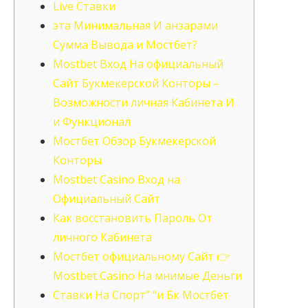
Live Ставки
эта Минимальная И анзарами
Сумма Вывода и Мостбет?
Mostbet Вход На официальный
Сайт Букмекерской Конторы –
Возможности личная Кабинета И
и Функционал
Мостбет Обзор Букмекерской
Конторы
Mostbet Casino Вход на
Официальный Сайт
Как восстановить Пароль От
личного Кабинета
Мостбет официальному Сайт 👉
Mostbet Casino На мнимые Деньги
Ставки На Спорт” “и Бк Мостбет