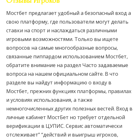
Отзывы Игроков
Мостбет предлагает удобный а безопасный вход а
свою платформу, где пользователи могут делать
ставки на спорт и наслаждаться различными
игровыми возможностями. Только вы ищете
вопросов на самые многообразные вопросы,
связанные пиппардом использованием Мостбет,
обратите внимание на раздел Часто задаваемые
вопроса на нашем официальном сайте. В что
разделе вы найдут информацию о входу в
Мостбет, прежних функциях платформы, правилах
и условиях использования, а также
немногочисленных других полезных вестей. Вход в
личные кабинет МостБет но требует отдельной
верификации в ЦУПИС. Сервис автоматически
отслеживает” “действий и выигрыш игроков,