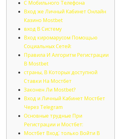
С Мобильного Телефона
Вход же Личный Кабинет Онлайн
Казино Mostbet
вход В Систему
Вход киромарусом Помощью
Социальных Сетей:
Правила И Алгоритм Регистрации
В Mostbet
страны, В Которых доступной
Ставки На Мостбет
Законен Ли Mostbet?
Вход и Личный Кабинет Мостбет
Через Telegram
Основные трудные При
Регистрации и Мостбет:
Мостбет Вход⁚ только Войти В