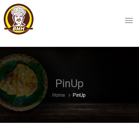
PinUp
Home
PinUp