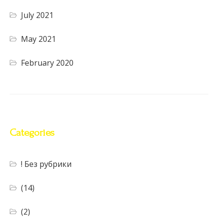
July 2021
May 2021
February 2020
Categories
! Без рубрики
(14)
(2)