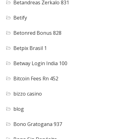
Betandreas Zerkalo 831
Betify
Betonred Bonus 828
Betpix Brasil 1
Betway Login India 100
Bitcoin Fees Rn 452
bizzo casino
blog
Bono Gratogana 937