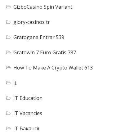
GizboCasino Spin Variant
glory-casinos tr
Gratogana Entrar 539
Gratowin 7 Euro Gratis 787
How To Make A Crypto Wallet 613
it
IT Education
IT Vacancies
IT Вакансії