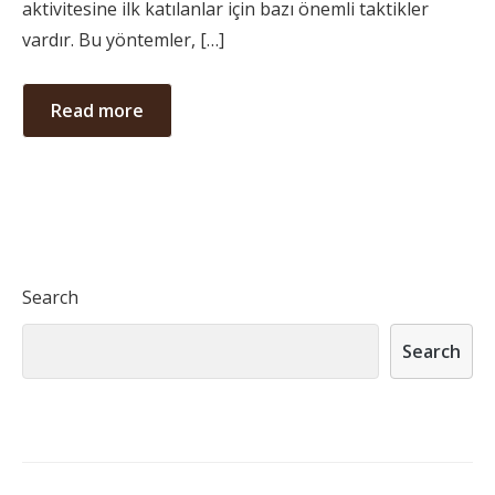
aktivitesine ilk katılanlar için bazı önemli taktikler
vardır. Bu yöntemler, […]
Read more
Search
Search