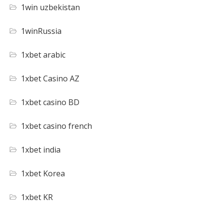
1win uzbekistan
1winRussia
1xbet arabic
1xbet Casino AZ
1xbet casino BD
1xbet casino french
1xbet india
1xbet Korea
1xbet KR