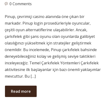
0 Comments
Pinup, çevrimiçi casino alanında öne çıkan bir
markadır. Pinup login prosedürleriyle oyuncular,
çeşitli oyun alternatiflerine ulaşabilirler. Ancak,
çarkıfelek gibi şans oyunu olan oyunlarda galibiyet
olasılığınızı yükseltmek için stratejiler geliştirmek
önemlidir. Bu incelemede, Pinup çarkıfelek bahsinde
deneyebileceğiniz kolay ve gelişmiş seviye taktikleri
inceleyeceğiz. Temel Çarkıfelek Yöntemleri Çarkıfelek
aktivitesine ilk başlayanlar için bazı önemli yaklaşımlar
mevcuttur. Bu […]
Read more