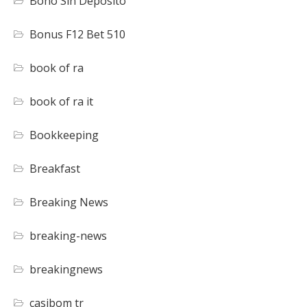
Bono Sin Depósito
Bonus F12 Bet 510
book of ra
book of ra it
Bookkeeping
Breakfast
Breaking News
breaking-news
breakingnews
casibom tr