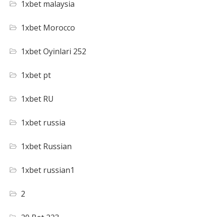
1xbet malaysia
1xbet Morocco
1xbet Oyinlari 252
1xbet pt
1xbet RU
1xbet russia
1xbet Russian
1xbet russian1
2