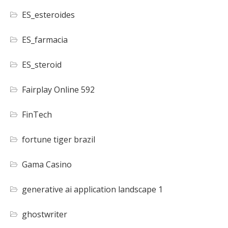
ES_esteroides
ES_farmacia
ES_steroid
Fairplay Online 592
FinTech
fortune tiger brazil
Gama Casino
generative ai application landscape 1
ghostwriter