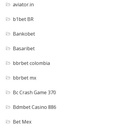
aviator.in
b1bet BR
Bankobet
Basaribet
bbrbet colombia
bbrbet mx
Bc Crash Game 370
Bdmbet Casino 886
Bet Mex