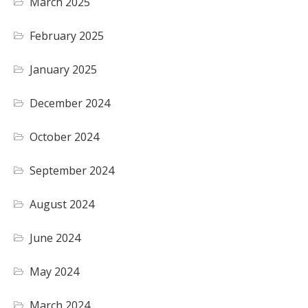
March 2025
February 2025
January 2025
December 2024
October 2024
September 2024
August 2024
June 2024
May 2024
March 2024