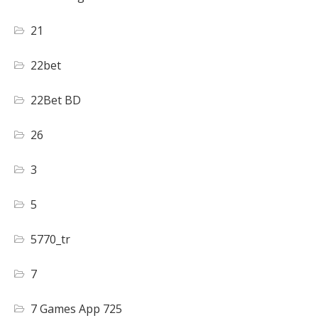
21
22bet
22Bet BD
26
3
5
5770_tr
7
7 Games App 725