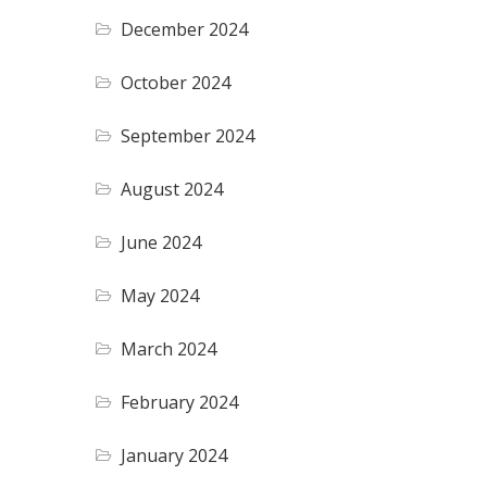
December 2024
October 2024
September 2024
August 2024
June 2024
May 2024
March 2024
February 2024
January 2024