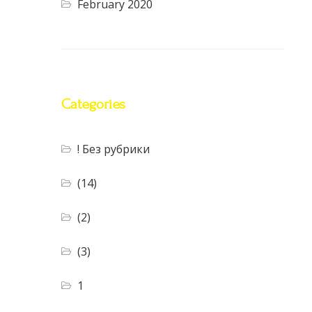
February 2020
Categories
! Без рубрики
(14)
(2)
(3)
1