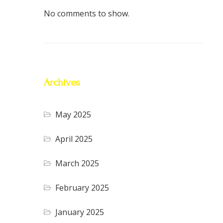
No comments to show.
Archives
May 2025
April 2025
March 2025
February 2025
January 2025