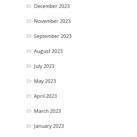
December 2023
November 2023
September 2023
August 2023
July 2023
May 2023
April 2023
March 2023
January 2023