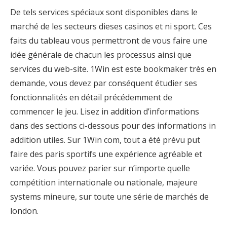
De tels services spéciaux sont disponibles dans le
marché de les secteurs dieses casinos et ni sport. Ces
faits du tableau vous permettront de vous faire une
idée générale de chacun les processus ainsi que
services du web-site. 1Win est este bookmaker très en
demande, vous devez par conséquent étudier ses
fonctionnalités en détail précédemment de
commencer le jeu. Lisez in addition d’informations
dans des sections ci-dessous pour des informations in
addition utiles. Sur 1Win com, tout a été prévu put
faire des paris sportifs une expérience agréable et
variée. Vous pouvez parier sur n’importe quelle
compétition internationale ou nationale, majeure
systems mineure, sur toute une série de marchés de
london.