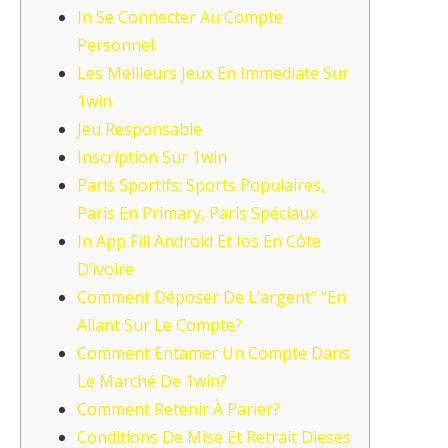
In Se Connecter Au Compte
Personnel:
Les Meilleurs Jeux En Immediate Sur
1win
Jeu Responsable
Inscription Sur 1win
Paris Sportifs: Sports Populaires,
Paris En Primary, Paris Spéciaux
In App Fill Android Et Ios En Côte
D’ivoire
Comment Déposer De L’argent” “En
Allant Sur Le Compte?
Comment Entamer Un Compte Dans
Le Marché De 1win?
Comment Retenir À Parier?
Conditions De Mise Et Retrait Dieses