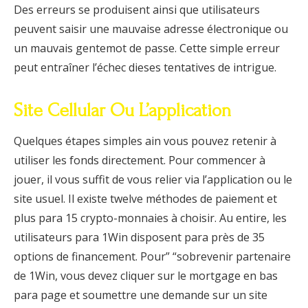
Des erreurs se produisent ainsi que utilisateurs
peuvent saisir une mauvaise adresse électronique ou
un mauvais gentemot de passe. Cette simple erreur
peut entraîner l’échec dieses tentatives de intrigue.
Site Cellular Ou L’application
Quelques étapes simples ain vous pouvez retenir à
utiliser les fonds directement. Pour commencer à
jouer, il vous suffit de vous relier via l’application ou le
site usuel. Il existe twelve méthodes de paiement et
plus para 15 crypto-monnaies à choisir. Au entire, les
utilisateurs para 1Win disposent para près de 35
options de financement. Pour” “sobrevenir partenaire
de 1Win, vous devez cliquer sur le mortgage en bas
para page et soumettre une demande sur un site