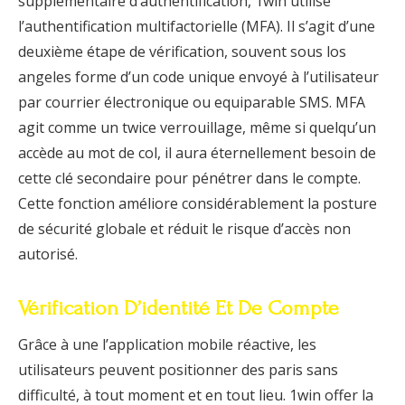
supplémentaire d’authentification, 1win utilise
l’authentification multifactorielle (MFA). Il s’agit d’une
deuxième étape de vérification, souvent sous los
angeles forme d’un code unique envoyé à l’utilisateur
par courrier électronique ou equiparable SMS. MFA
agit comme un twice verrouillage, même si quelqu’un
accède au mot de col, il aura éternellement besoin de
cette clé secondaire pour pénétrer dans le compte.
Cette fonction améliore considérablement la posture
de sécurité globale et réduit le risque d’accès non
autorisé.
Vérification D’identité Et De Compte
Grâce à une l’application mobile réactive, les
utilisateurs peuvent positionner des paris sans
difficulté, à tout moment et en tout lieu. 1win offer la