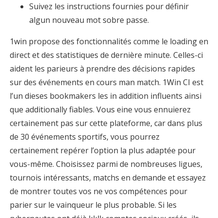
Suivez les instructions fournies pour définir
algun nouveau mot sobre passe.
1win propose des fonctionnalités comme le loading en
direct et des statistiques de dernière minute. Celles-ci
aident les parieurs à prendre des décisions rapides
sur des événements en cours man match. 1Win CI est
l’un dieses bookmakers les in addition influents ainsi
que additionally fiables. Vous eine vous ennuierez
certainement pas sur cette plateforme, car dans plus
de 30 événements sportifs, vous pourrez
certainement repérer l’option la plus adaptée pour
vous-même. Choisissez parmi de nombreuses ligues,
tournois intéressants, matchs en demande et essayez
de montrer toutes vos ne vos compétences pour
parier sur le vainqueur le plus probable. Si les