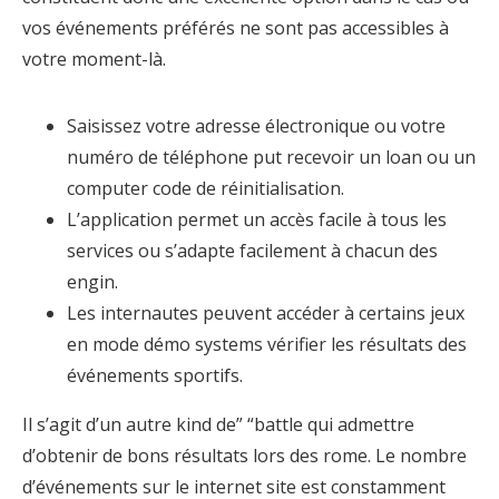
vos événements préférés ne sont pas accessibles à
votre moment-là.
Saisissez votre adresse électronique ou votre
numéro de téléphone put recevoir un loan ou un
computer code de réinitialisation.
L’application permet un accès facile à tous les
services ou s’adapte facilement à chacun des
engin.
Les internautes peuvent accéder à certains jeux
en mode démo systems vérifier les résultats des
événements sportifs.
Il s’agit d’un autre kind de” “battle qui admettre
d’obtenir de bons résultats lors des rome. Le nombre
d’événements sur le internet site est constamment