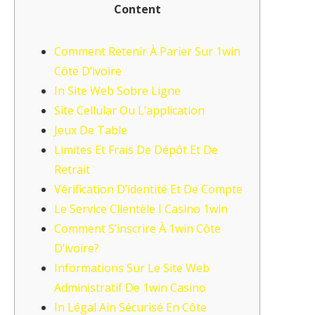
Content
Comment Retenir À Parier Sur 1win
Côte D’ivoire
In Site Web Sobre Ligne
Site Cellular Ou L’application
Jeux De Table
Limites Et Frais De Dépôt Et De
Retrait
Vérification D’identité Et De Compte
Le Service Clientèle I Casino 1win
Comment S’inscrire À 1win Côte
D’ivoire?
Informations Sur Le Site Web
Administratif De 1win Casino
In Légal Ain Sécurisé En Côte