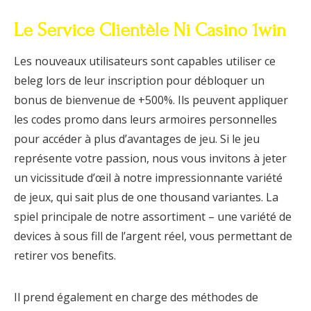
Le Service Clientèle Ni Casino 1win
Les nouveaux utilisateurs sont capables utiliser ce
beleg lors de leur inscription pour débloquer un
bonus de bienvenue de +500%. Ils peuvent appliquer
les codes promo dans leurs armoires personnelles
pour accéder à plus d’avantages de jeu. Si le jeu
représente votre passion, nous vous invitons à jeter
un vicissitude d’œil à notre impressionnante variété
de jeux, qui sait plus de one thousand variantes. La
spiel principale de notre assortiment – une variété de
devices à sous fill de l’argent réel, vous permettant de
retirer vos benefits.
Il prend également en charge des méthodes de