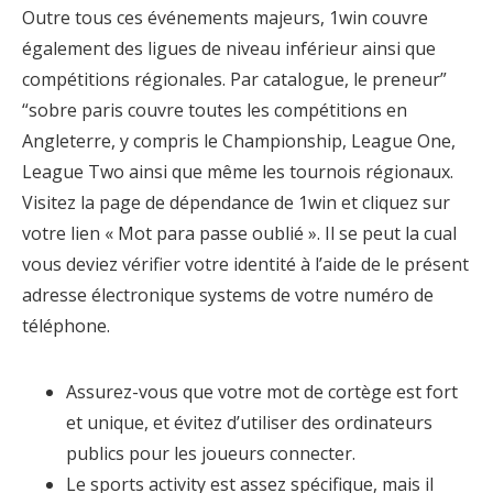
Outre tous ces événements majeurs, 1win couvre
également des ligues de niveau inférieur ainsi que
compétitions régionales. Par catalogue, le preneur”
“sobre paris couvre toutes les compétitions en
Angleterre, y compris le Championship, League One,
League Two ainsi que même les tournois régionaux.
Visitez la page de dépendance de 1win et cliquez sur
votre lien « Mot para passe oublié ». Il se peut la cual
vous deviez vérifier votre identité à l’aide de le présent
adresse électronique systems de votre numéro de
téléphone.
Assurez-vous que votre mot de cortège est fort
et unique, et évitez d’utiliser des ordinateurs
publics pour les joueurs connecter.
Le sports activity est assez spécifique, mais il