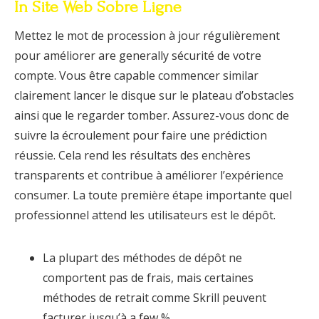
In Site Web Sobre Ligne
Mettez le mot de procession à jour régulièrement
pour améliorer are generally sécurité de votre
compte. Vous être capable commencer similar
clairement lancer le disque sur le plateau d’obstacles
ainsi que le regarder tomber. Assurez-vous donc de
suivre la écroulement pour faire une prédiction
réussie. Cela rend les résultats des enchères
transparents et contribue à améliorer l’expérience
consumer. La toute première étape importante quel
professionnel attend les utilisateurs est le dépôt.
La plupart des méthodes de dépôt ne
comportent pas de frais, mais certaines
méthodes de retrait comme Skrill peuvent
facturer jusqu’à a few %.