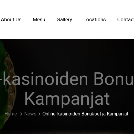
About Us
Menu
Gallery
Locations
Contac
-kasinoiden Bonu
Kampanjat
Home
News
Online-kasinoiden Bonukset ja Kampanjat