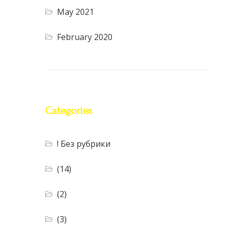
May 2021
February 2020
Categories
! Без рубрики
(14)
(2)
(3)