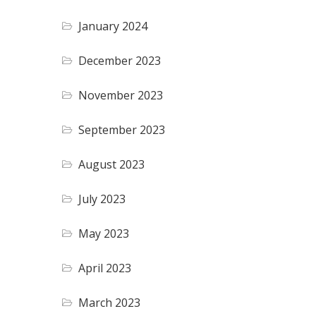
January 2024
December 2023
November 2023
September 2023
August 2023
July 2023
May 2023
April 2023
March 2023