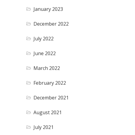
January 2023
December 2022
July 2022
June 2022
March 2022
February 2022
December 2021
August 2021
July 2021