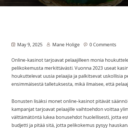
May 9, 2025
Mane Holige
0 Comments
Online-kasinot tarjoavat pelaajilleen monia houkuttele
pelikokemusta merkittävästi. Vuonna 2023 useat kasin
houkuttelevat uusia pelaajia ja palkitsevat uskollisia p
ensimmäisestä talletuksesta, mikä ilmaisee, että pelaa
Bonusten lisäksi monet online-kasinot pitävät säännöll
kampanjat tarjoavat pelaajille vaihtoehdon voittaa ylim
välttämätöntä lukea bonusehdot huolellisesti, jotta est
budjetti ja pitää sitä, jotta pelikokemus pysyy hauska