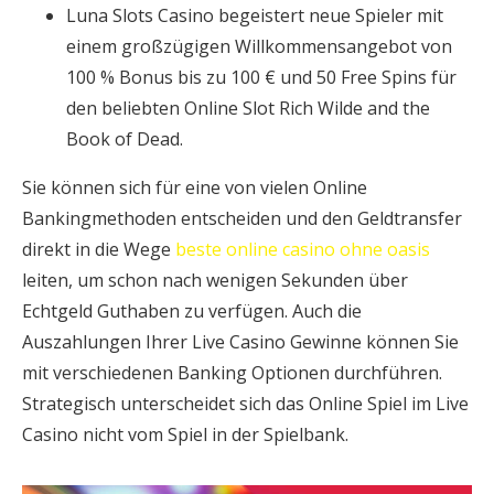
Luna Slots Casino begeistert neue Spieler mit
einem großzügigen Willkommensangebot von
100 % Bonus bis zu 100 € und 50 Free Spins für
den beliebten Online Slot Rich Wilde and the
Book of Dead.
Sie können sich für eine von vielen Online
Bankingmethoden entscheiden und den Geldtransfer
direkt in die Wege
beste online casino ohne oasis
leiten, um schon nach wenigen Sekunden über
Echtgeld Guthaben zu verfügen. Auch die
Auszahlungen Ihrer Live Casino Gewinne können Sie
mit verschiedenen Banking Optionen durchführen.
Strategisch unterscheidet sich das Online Spiel im Live
Casino nicht vom Spiel in der Spielbank.