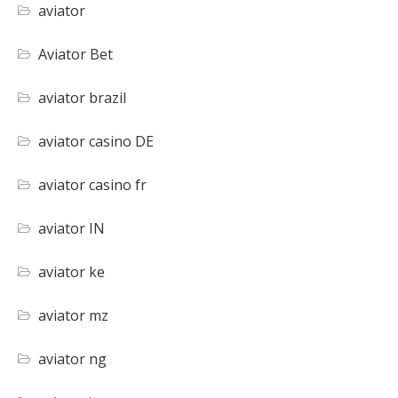
aviator
Aviator Bet
aviator brazil
aviator casino DE
aviator casino fr
aviator IN
aviator ke
aviator mz
aviator ng