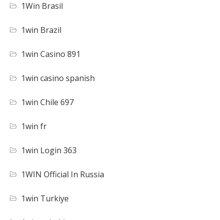
1Win Brasil
1win Brazil
1win Casino 891
1win casino spanish
1win Chile 697
1win fr
1win Login 363
1WIN Official In Russia
1win Turkiye