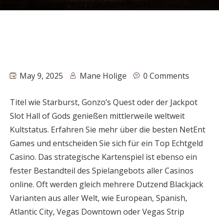
May 9, 2025
Mane Holige
0 Comments
Titel wie Starburst, Gonzo’s Quest oder der Jackpot
Slot Hall of Gods genießen mittlerweile weltweit
Kultstatus. Erfahren Sie mehr über die besten NetEnt
Games und entscheiden Sie sich für ein Top Echtgeld
Casino. Das strategische Kartenspiel ist ebenso ein
fester Bestandteil des Spielangebots aller Casinos
online. Oft werden gleich mehrere Dutzend Blackjack
Varianten aus aller Welt, wie European, Spanish,
Atlantic City, Vegas Downtown oder Vegas Strip