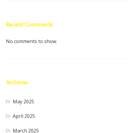
Recent Comments
No comments to show.
Archives
May 2025
April 2025
March 2025