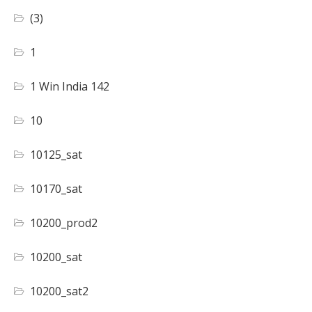
(3)
1
1 Win India 142
10
10125_sat
10170_sat
10200_prod2
10200_sat
10200_sat2