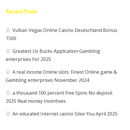
Recent Posts
Vulkan Vegas Online Casino Deutschland Bonus
1500
Greatest Us Bucks Application Gambling
enterprises For 2025
A real income Online slots: Finest Online game &
Gambling enterprises November 2024
a thousand 100 percent free Spins No deposit
2025 Real money Incentives
An educated Internet casino Sites You April 2025