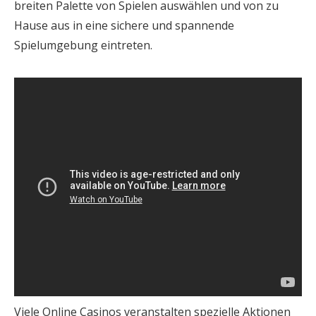
breiten Palette von Spielen auswählen und von zu
Hause aus in eine sichere und spannende
Spielumgebung eintreten.
Viele Online Casinos veranstalten spezielle Aktionen