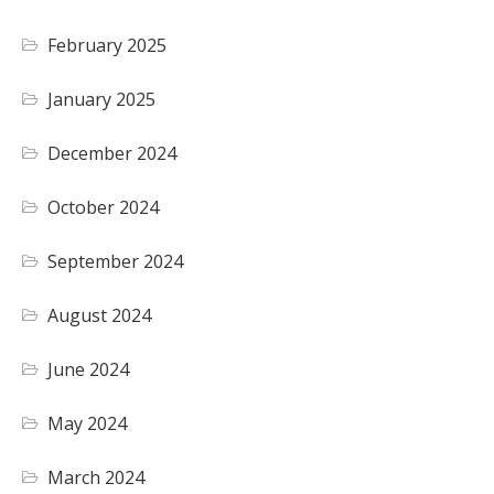
February 2025
January 2025
December 2024
October 2024
September 2024
August 2024
June 2024
May 2024
March 2024