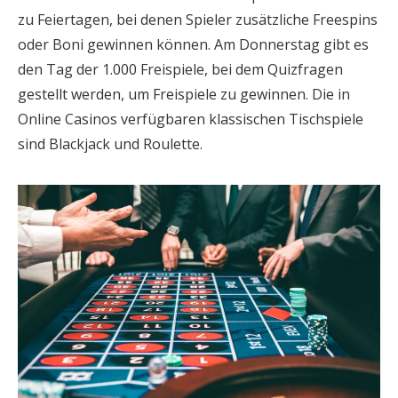
zu Feiertagen, bei denen Spieler zusätzliche Freespins
oder Boni gewinnen können. Am Donnerstag gibt es
den Tag der 1.000 Freispiele, bei dem Quizfragen
gestellt werden, um Freispiele zu gewinnen. Die in
Online Casinos verfügbaren klassischen Tischspiele
sind Blackjack und Roulette.