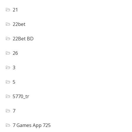
21
22bet
22Bet BD
26
3
5
5770_tr
7
7 Games App 725