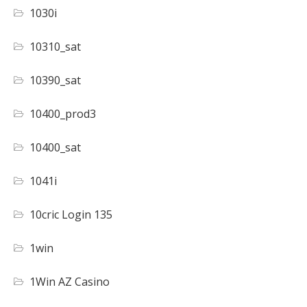
1030i
10310_sat
10390_sat
10400_prod3
10400_sat
1041i
10cric Login 135
1win
1Win AZ Casino