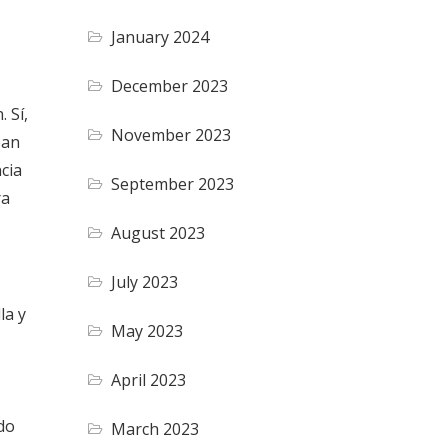
January 2024
December 2023
 Sí,
November 2023
ean
cia
September 2023
ra
August 2023
July 2023
la y
May 2023
April 2023
do
March 2023