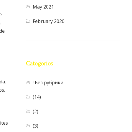
May 2021
e
February 2020
n
 de
Categories
da.
! Без рубрики
os.
(14)
(2)
ites
(3)