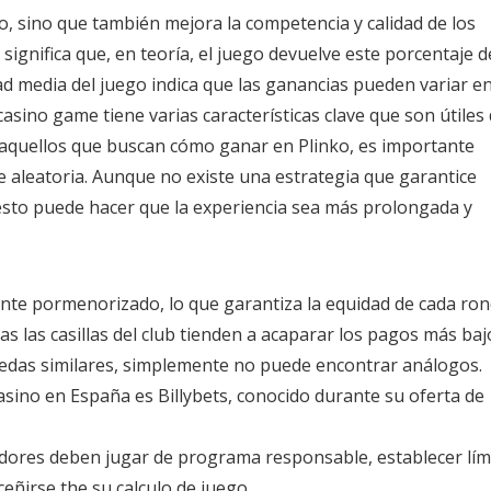
o, sino que también mejora la competencia y calidad de los
significa que, en teoría, el juego devuelve este porcentaje d
dad media del juego indica que las ganancias pueden variar e
sino game tiene varias características clave que son útiles
a aquellos que buscan cómo ganar en Plinko, es importante
 aleatoria. Aunque no existe una estrategia que garantice
sto puede hacer que la experiencia sea más prolongada y
te pormenorizado, lo que garantiza la equidad de cada ron
as las casillas del club tienden a acaparar los pagos más baj
edas similares, simplemente no puede encontrar análogos.
asino en España es Billybets, conocido durante su oferta de
adores deben jugar de programa responsable, establecer lím
eñirse the su calculo de juego.