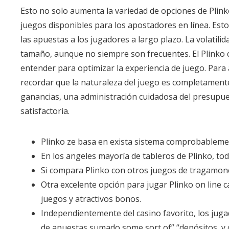
Esto no solo aumenta la variedad de opciones de Plink
juegos disponibles para los apostadores en línea. Esto 
las apuestas a los jugadores a largo plazo. La volatili
tamaño, aunque no siempre son frecuentes. El Plinko ca
entender para optimizar la experiencia de juego. Par
recordar que la naturaleza del juego es completamente
ganancias, una administración cuidadosa del presupue
satisfactoria.
Plinko ze basa en exista sistema comprobablemen
En los angeles mayoría de tableros de Plinko, tod
Si compara Plinko con otros juegos de tragamon
Otra excelente opción para jugar Plinko on line c
juegos y atractivos bonos.
Independientemente del casino favorito, los jug
de apuestas sumado some sort of” “depósitos, y c