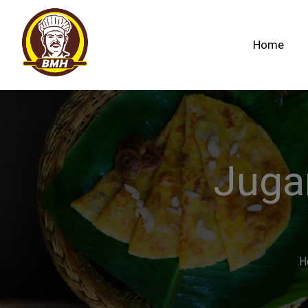
Home
Jugar
H