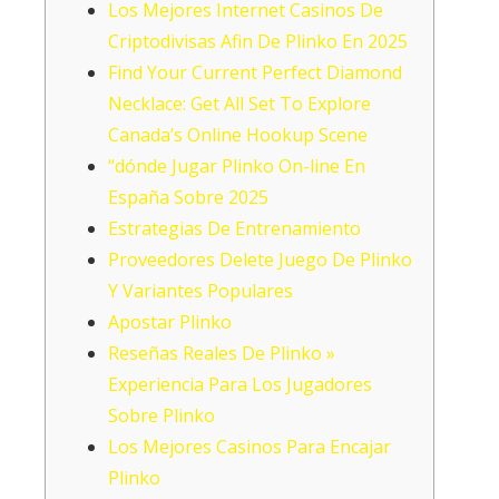
Los Mejores Internet Casinos De
Criptodivisas Afin De Plinko En 2025
Find Your Current Perfect Diamond
Necklace: Get All Set To Explore
Canada’s Online Hookup Scene
“dónde Jugar Plinko On-line En
España Sobre 2025
Estrategias De Entrenamiento
Proveedores Delete Juego De Plinko
Y Variantes Populares
Apostar Plinko
Reseñas Reales De Plinko »
Experiencia Para Los Jugadores
Sobre Plinko
Los Mejores Casinos Para Encajar
Plinko