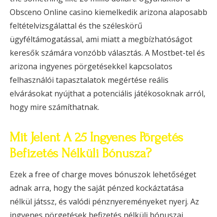
Obsceno Online casino kiemelkedik arizona alaposabb
feltételvizsgálattal és the széleskörű
ügyféltámogatással, ami miatt a megbízhatóságot
keresők számára vonzóbb választás. A Mostbet-tel és
arizona ingyenes pörgetésekkel kapcsolatos
felhasználói tapasztalatok megértése reális
elvárásokat nyújthat a potenciális játékosoknak arról,
hogy mire számíthatnak.
Mit Jelent A 25 Ingyenes Pörgetés
Befizetés Nélküli Bónusza?
Ezek a free of charge moves bónuszok lehetőséget
adnak arra, hogy the saját pénzed kockáztatása
nélkül játssz, és valódi pénznyereményeket nyerj. Az
ingyenes pörgetések befizetés nélküli bónuszai