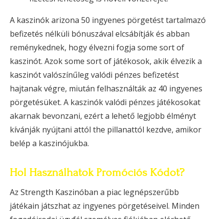
A kaszinók arizona 50 ingyenes pörgetést tartalmazó
befizetés nélküli bónuszával elcsábítják és abban
reménykednek, hogy élvezni fogja some sort of
kaszinót. Azok some sort of játékosok, akik élvezik a
kaszinót valószínűleg valódi pénzes befizetést
hajtanak végre, miután felhasználták az 40 ingyenes
pörgetésüket. A kaszinók valódi pénzes játékosokat
akarnak bevonzani, ezért a lehető legjobb élményt
kívánják nyújtani attól the pillanattól kezdve, amikor
belép a kaszinójukba.
Hol Használhatok Promóciós Kódot?
Az Strength Kaszinóban a piac legnépszerűbb
játékain játszhat az ingyenes pörgetéseivel. Minden