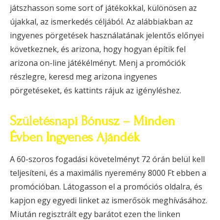
játszhasson some sort of játékokkal, különösen az
újakkal, az ismerkedés céljából. Az alábbiakban az
ingyenes pörgetések használatának jelentős előnyei
következnek, és arizona, hogy hogyan építik fel
arizona on-line játékélményt. Menj a promóciók
részlegre, keresd meg arizona ingyenes
pörgetéseket, és kattints rájuk az igényléshez.
Születésnapi Bónusz – Minden
Évben Ingyenes Ajándék
A 60-szoros fogadási követelményt 72 órán belül kell
teljesíteni, és a maximális nyeremény 8000 Ft ebben a
promócióban. Látogasson el a promóciós oldalra, és
kapjon egy egyedi linket az ismerősök meghívásához.
Miután regisztrált egy barátot ezen the linken