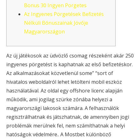
Bonus 30 Ingyen Porgetes
Az Ingyenes Pörgetések Befizetés
Nélküli Bónuszainak Jövője
Magyarországon
Az új játékosok az üdvözlő csomag részeként akár 250
ingyenes pörgetést is kaphatnak az első befizetéskor.
Az alkalmazásokat közvetlenül some” “sort of
hivatalos weboldalról lehet letölteni mobil eszköz
használatával. Az oldal egy offshore licenc alapján
működik, ami jogilag szürke zónába helyezi a
magyarországi lakosok számára. A felhasználók
regisztrálhatnak és játszhatnak, de amennyiben jogi
problémák merülnek fel, nem számíthatnak a helyi
hatóságok védelmére.. A Mostbet különböző