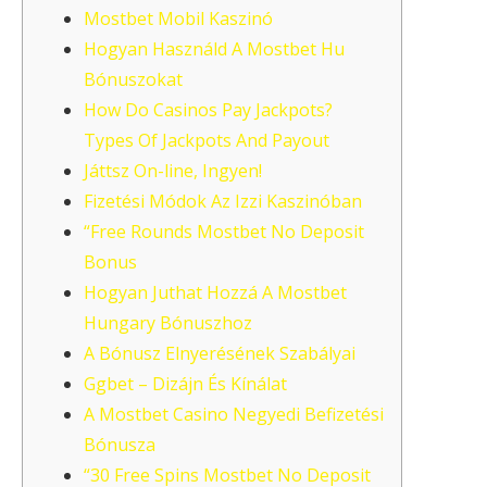
Mostbet Mobil Kaszinó
Hogyan Használd A Mostbet Hu
Bónuszokat
How Do Casinos Pay Jackpots?
Types Of Jackpots And Payout
Játtsz On-line, Ingyen!
Fizetési Módok Az Izzi Kaszinóban
“Free Rounds Mostbet No Deposit
Bonus
Hogyan Juthat Hozzá A Mostbet
Hungary Bónuszhoz
A Bónusz Elnyerésének Szabályai
Ggbet – Dizájn És Kínálat
A Mostbet Casino Negyedi Befizetési
Bónusza
“30 Free Spins Mostbet No Deposit