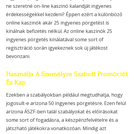
ne szeretné on-line kaszinó kalandját ingyenes
érdekességekkel kezdeni? Éppen ezért a különböző
online kaszinók akár 25 ingyenes pörgetést is
kínálnak befizetés nélkül. Az online kaszinók 25
ingyenes pörgetés kínálatával some sort of
regisztráció során igyekeznek sok új játékost
bevonzani.
Használja A Személyre Szabott Promóciót
És Kap
Ezekben a szabályokban például megtudhatja, hogy
jogosult-e arizona 50 ingyenes pörgetésre. Ezen felül
arizona ÁSZF-ben talál szabályokat és előírásokat
some sort of fogadásra, a készpénzfelvételre és a
játszható játékokra vonatkozóan. Mindig azt