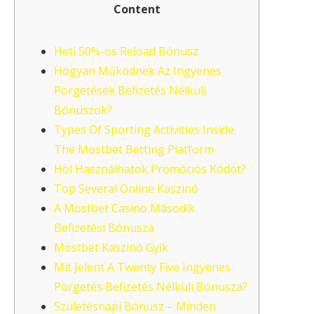
Content
Heti 50%-os Reload Bónusz
Hogyan Működnek Az Ingyenes
Pörgetések Befizetés Nélküli
Bónuszok?
Types Of Sporting Activities Inside
The Mostbet Betting Platform
Hol Használhatok Promóciós Kódot?
Top Several Online Kaszinó
A Mostbet Casino Második
Befizetési Bónusza
Mostbet Kaszinó Gyik
Mit Jelent A Twenty Five Ingyenes
Pörgetés Befizetés Nélküli Bónusza?
Születésnapi Bónusz – Minden