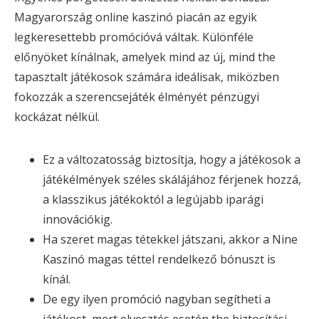
Magyarország online kaszinó piacán az egyik
legkeresettebb promócióvá váltak. Különféle
előnyöket kínálnak, amelyek mind az új, mind the
tapasztalt játékosok számára ideálisak, miközben
fokozzák a szerencsejáték élményét pénzügyi
kockázat nélkül.
Ez a változatosság biztosítja, hogy a játékosok a
játékélmények széles skálájához férjenek hozzá,
a klasszikus játékoktól a legújabb iparági
innovációkig.
Ha szeret magas tétekkel játszani, akkor a Nine
Kaszinó magas téttel rendelkező bónuszt is
kínál.
De egy ilyen promóció nagyban segítheti a