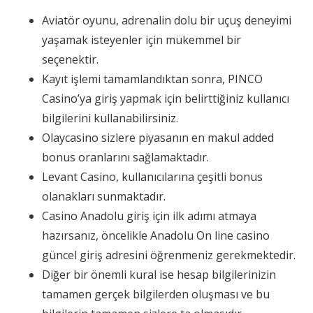
Aviatör oyunu, adrenalin dolu bir uçuş deneyimi
yaşamak isteyenler için mükemmel bir
seçenektir.
Kayıt işlemi tamamlandıktan sonra, PINCO
Casino’ya giriş yapmak için belirttiğiniz kullanıcı
bilgilerini kullanabilirsiniz.
Olaycasino sizlere piyasanın en makul added
bonus oranlarını sağlamaktadır.
Levant Casino, kullanıcılarına çeşitli bonus
olanakları sunmaktadır.
Casino Anadolu giriş için ilk adımı atmaya
hazırsanız, öncelikle Anadolu On line casino
güncel giriş adresini öğrenmeniz gerekmektedir.
Diğer bir önemli kural ise hesap bilgilerinizin
tamamen gerçek bilgilerden oluşması ve bu