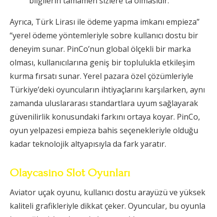
bilgilerin tamamen sizlere ta olmasıdır.
Ayrıca, Türk Lirası ile ödeme yapma imkanı empieza”
“yerel ödeme yöntemleriyle sobre kullanıcı dostu bir
deneyim sunar. PinCo’nun global ölçekli bir marka
olması, kullanıcılarına geniş bir toplulukla etkileşim
kurma fırsatı sunar. Yerel pazara özel çözümleriyle
Türkiye’deki oyuncuların ihtiyaçlarını karşılarken, aynı
zamanda uluslararası standartlara uyum sağlayarak
güvenilirlik konusundaki farkını ortaya koyar. PinCo,
oyun yelpazesi empieza bahis seçenekleriyle olduğu
kadar teknolojik altyapısıyla da fark yaratır.
Olaycasino Slot Oyunları
Aviator uçak oyunu, kullanıcı dostu arayüzü ve yüksek
kaliteli grafikleriyle dikkat çeker. Oyuncular, bu oyunla