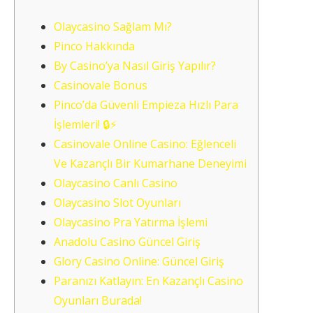
Olaycasino Sağlam Mı?
Pinco Hakkında
By Casino’ya Nasıl Giriş Yapılır?
Casinovale Bonus
Pinco’da Güvenli Empieza Hızlı Para
İşlemleri! 🔒⚡
Casinovale Online Casino: Eğlenceli
Ve Kazançlı Bir Kumarhane Deneyimi
Olaycasino Canlı Casino
Olaycasino Slot Oyunları
Olaycasino Pra Yatırma İşlemi
Anadolu Casino Güncel Giriş
Glory Casino Online: Güncel Giriş
Paranızı Katlayın: En Kazançlı Casino
Oyunları Burada!