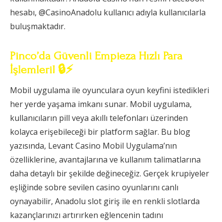
hesabı, @CasinoAnadolu kullanıcı adıyla kullanıcılarla
buluşmaktadır.
Pinco’da Güvenli Empieza Hızlı Para
İşlemleri! 🔒⚡
Mobil uygulama ile oyunculara oyun keyfini istedikleri
her yerde yaşama imkanı sunar. Mobil uygulama,
kullanıcıların pill veya akıllı telefonları üzerinden
kolayca erişebileceği bir platform sağlar. Bu blog
yazısında, Levant Casino Mobil Uygulama’nın
özelliklerine, avantajlarına ve kullanım talimatlarına
daha detaylı bir şekilde değineceğiz. Gerçek krupiyeler
eşliğinde sobre sevilen casino oyunlarını canlı
oynayabilir, Anadolu slot giriş ile en renkli slotlarda
kazançlarınızı artırırken eğlencenin tadını