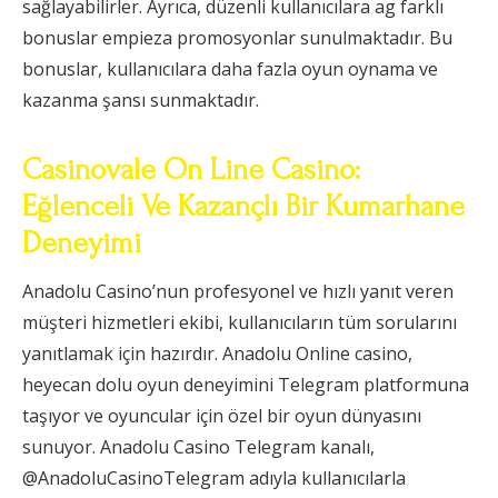
sağlayabilirler. Ayrıca, düzenli kullanıcılara ag farklı
bonuslar empieza promosyonlar sunulmaktadır. Bu
bonuslar, kullanıcılara daha fazla oyun oynama ve
kazanma şansı sunmaktadır.
Casinovale On Line Casino:
Eğlenceli Ve Kazançlı Bir Kumarhane
Deneyimi
Anadolu Casino’nun profesyonel ve hızlı yanıt veren
müşteri hizmetleri ekibi, kullanıcıların tüm sorularını
yanıtlamak için hazırdır. Anadolu Online casino,
heyecan dolu oyun deneyimini Telegram platformuna
taşıyor ve oyuncular için özel bir oyun dünyasını
sunuyor. Anadolu Casino Telegram kanalı,
@AnadoluCasinoTelegram adıyla kullanıcılarla