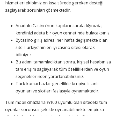
hizmetleri ekibimiz en kısa sürede gereken desteği
sağlayarak sorunları çözmektedir.
Anadolu Casino’nun kapılarını araladığınızda,
kendinizi adeta bir oyun cennetinde bulacaksınız.
Bycasino giriş adresi her hafta değişmekte olan
site Türkiye’nin en iyi casino sitesi olarak
biliniyor.
Bu adımı tamamladıktan sonra, kişisel hesabınıza
tam erişim sağlayarak tüm özelliklerden ve oyun
seçeneklerinden yararlanabilirsiniz.
Türk kumarbazlar genellikle krupiyeli canlı
oyunları ve slotları fazlasıyla oynamaktadır.
Tüm mobil cihazlarla %100 uyumlu olan sitedeki tüm
oyunlar sorunsuz şekilde oynanabilmekte empieza