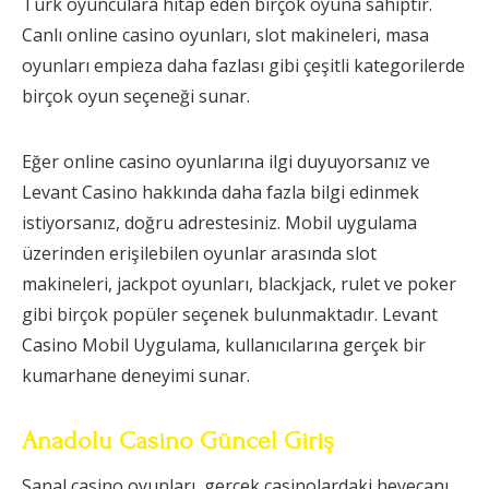
Türk oyunculara hitap eden birçok oyuna sahiptir.
Canlı online casino oyunları, slot makineleri, masa
oyunları empieza daha fazlası gibi çeşitli kategorilerde
birçok oyun seçeneği sunar.
Eğer online casino oyunlarına ilgi duyuyorsanız ve
Levant Casino hakkında daha fazla bilgi edinmek
istiyorsanız, doğru adrestesiniz. Mobil uygulama
üzerinden erişilebilen oyunlar arasında slot
makineleri, jackpot oyunları, blackjack, rulet ve poker
gibi birçok popüler seçenek bulunmaktadır. Levant
Casino Mobil Uygulama, kullanıcılarına gerçek bir
kumarhane deneyimi sunar.
Anadolu Casino Güncel Giriş
Sanal casino oyunları, gerçek casinolardaki heyecanı