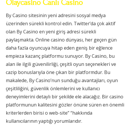
Olaycasino Canlı Casino
By Casino sitesinin yeni adresini sosyal medya
üzerinden sürekli kontrol edin. Twitter’da çok aktif
olan By Casino en yeni giriş adresi sürekli
paylaşmakta. Online casino dünyası, her geçen gün
daha fazla oyuncuya hitap eden geniş bir eğlence
empieza kazanç platformu sunuyor. By Casino, bu
alan ile ilgili güvenilirliği, çeşitli oyun seçenekleri ve
cazip bonuslarıyla öne çıkan bir platformdur. Bu
makalede, By Casino’nun sunduğu avantajları, oyun
çeşitliliğini, güvenlik önlemlerini ve kullanıcı
deneyimlerini detaylı bir şekilde ele alacağız. Bir casino
platformunun kalitesini gözler önüne süren en önemli
kriterlerden birisi o web-site” “hakkında
kullanıcılarının yaptığı yorumlarıdır.