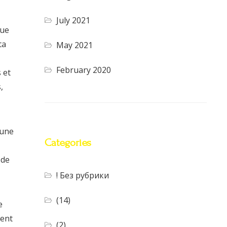
July 2021
que
ta
May 2021
February 2020
 et
,
 une
Categories
 de
! Без рубрики
(14)
e
ment
(2)