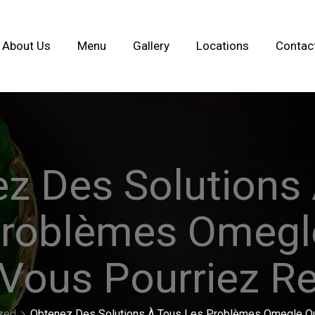
About Us
Menu
Gallery
Locations
Contac
z Des Solutions
Problèmes Omegl
Vous Pourriez R
zed
Obtenez Des Solutions À Tous Les Problèmes Omegle Q