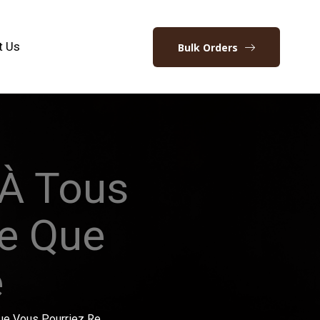
t Us
Bulk Orders
 À Tous
e Que
e
ue Vous Pourriez Re