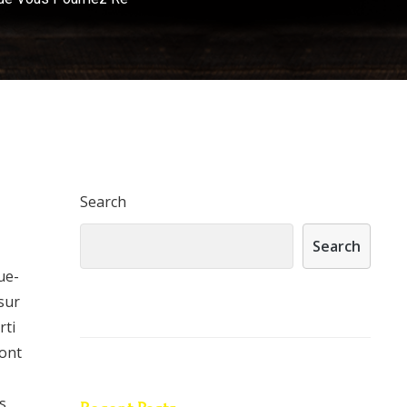
Search
Search
ue-
 sur
rti
dont
s