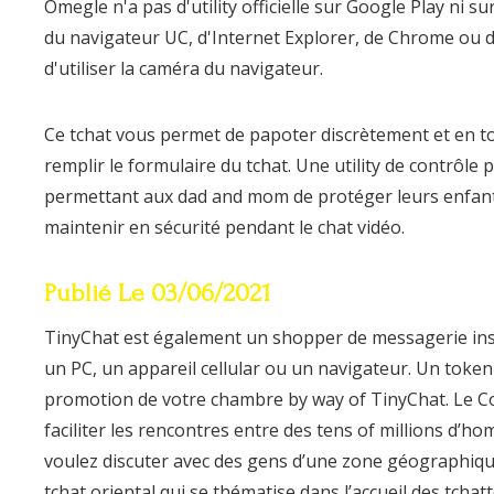
Omegle n'a pas d'utility officielle sur Google Play ni su
du navigateur UC, d'Internet Explorer, de Chrome ou
d'utiliser la caméra du navigateur.
Ce tchat vous permet de papoter discrètement et en toute
remplir le formulaire du tchat. Une utility de contrôle 
permettant aux dad and mom de protéger leurs enfants.
maintenir en sécurité pendant le chat vidéo.
Publié Le 03/06/2021
TinyChat est également un shopper de messagerie ins
un PC, un appareil cellular ou un navigateur. Un token
promotion de votre chambre by way of TinyChat. Le Coi
faciliter les rencontres entre des tens of millions d
voulez discuter avec des gens d’une zone géographiqu
tchat oriental qui se thématise dans l’accueil des tcha