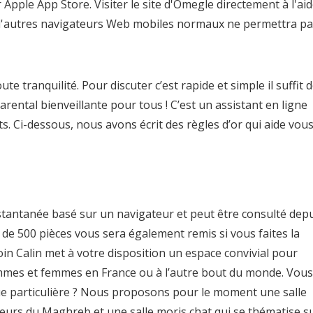
r Apple App Store. Visiter le site d'Omegle directement à l'ai
 d'autres navigateurs Web mobiles normaux ne permettra p
 tranquilité. Pour discuter c’est rapide et simple il suffit 
parental bienveillante pour tous ! C’est un assistant en ligne
 Ci-dessous, nous avons écrit des règles d’or qui aide vou
tantanée basé sur un navigateur et peut être consulté dep
 de 500 pièces vous sera également remis si vous faites la
n Calin met à votre disposition un espace convivial pour
’hommes et femmes en France ou à l’autre bout du monde. Vous
e particulière ? Nous proposons pour le moment une salle
tteurs du Maghreb et une salle moris chat qui se thématise s