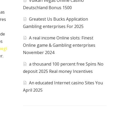
Vulkan Vegas Online Casino
Deutschland Bonus 1500
nas
Greatest Us Bucks Application
ores
Gambling enterprises For 2025
 de
A real income Online slots: Finest
os
Online game & Gambling enterprises
egl
November 2024
r.
a thousand 100 percent free Spins No
deposit 2025 Real money Incentives
An educated Internet casino Sites You
April 2025