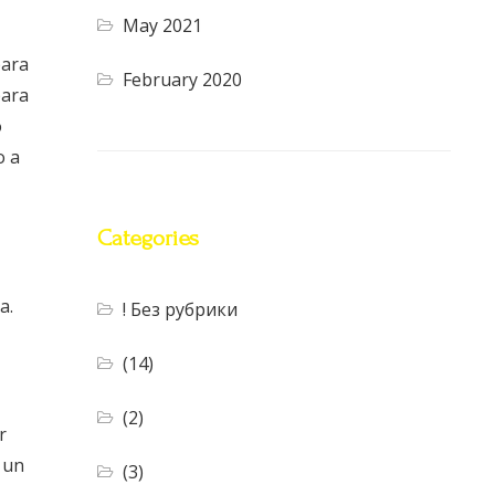
May 2021
para
February 2020
para
o
o a
Categories
a.
! Без рубрики
(14)
(2)
r
 un
(3)