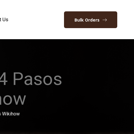
t Us
Bulk Orders
14 Pasos
how
s Wikihow