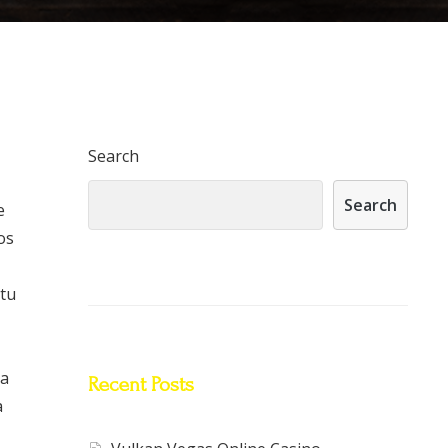
Search
Search
e
os
 tu
 a
Recent Posts
a