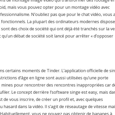
tions de montage image vidéo qui transformer des footage e
droid, mais vous pouvez opter pour un montage vidéo avec
essionnalisme. N’oubliez pas que pour le chat vidéo, vous 
fonctionnels. La plupart des ordinateurs modernes dispos
ont des choix de société qui ont déjà été tranchés sur la v
qu’un débat de société soit lancé pour arrêter « d’opposer
s certains moments de Tinder. L’application officielle de si
rictions d’âge en ligne sont aussi utilisées qu’une porte
e mines pour rencontrer des rencontres inappropriées car d
filer. Le concept derrière l’software singe est easy, mais da
 de vous inscrire, de créer un profil et, avec quelques
 hasard dans la vidéo. Il s’agit de réseautage de vitesse ma
. Habituellement, vous ne pouvez pas obtenir de bananes à