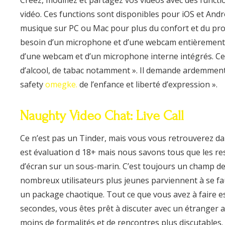
Créez, modifiez et partagez vos vidéos avec des func
vidéo. Ces functions sont disponibles pour iOS et An
musique sur PC ou Mac pour plus du confort et du prof
besoin d’un microphone et d’une webcam entièrement 
d’une webcam et d’un microphone interne intégrés. Ce s
d’alcool, de tabac notamment ». Il demande ardemment 
safety
omegke.
de l’enfance et liberté d’expression ».
Naughty Video Chat: Live Call
Ce n’est pas un Tinder, mais vous vous retrouverez dan
est évaluation d 18+ mais nous savons tous que les rest
d’écran sur un sous-marin. C’est toujours un champ d
nombreux utilisateurs plus jeunes parviennent à se fau
un package chaotique. Tout ce que vous avez à faire est
secondes, vous êtes prêt à discuter avec un étranger au
moins de formalités et de rencontres plus discutables