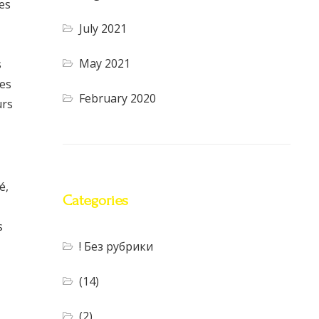
es
July 2021
May 2021
s
des
February 2020
urs
é,
Categories
s
! Без рубрики
(14)
(2)