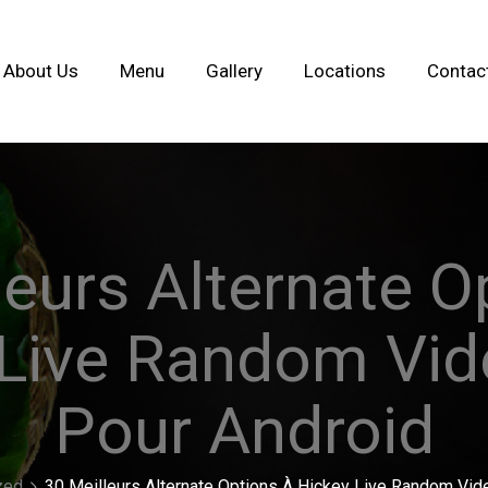
About Us
Menu
Gallery
Locations
Contac
leurs Alternate O
 Live Random Vid
Pour Android
zed
30 Meilleurs Alternate Options À Hickey Live Random Vid