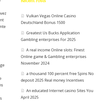
n
Recent Posts
avez
Vulkan Vegas Online Casino
ent
Deutschland Bonus 1500
ente
Greatest Us Bucks Application
Gambling enterprises For 2025
A real income Online slots: Finest
Online game & Gambling enterprises
November 2024
nge
a thousand 100 percent free Spins No
e
deposit 2025 Real money Incentives
ns
An educated Internet casino Sites You
April 2025
is