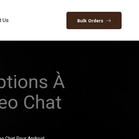
t Us
Bulk Orders
ptions À
eo Chat
eo Chat Pour Android