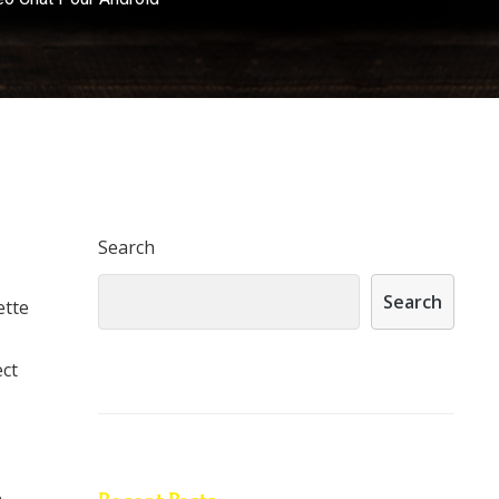
Search
Search
ette
ect