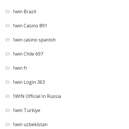
1win Brazil
1win Casino 891
1win casino spanish
1win Chile 697
1win fr
1win Login 363
1WIN Official In Russia
1win Turkiye
1win uzbekistan