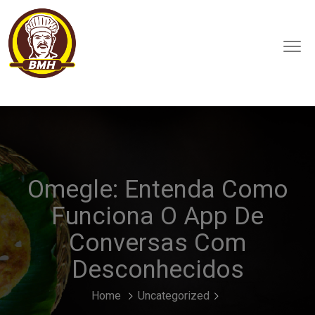
Omegle: Entenda Como
Funciona O App De
Conversas Com
Desconhecidos
Home
Uncategorized