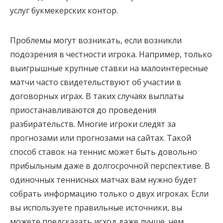
услуг букмекерских контор.
Проблемы могут возникать, если возникли
подозрения в честности игрока. Например, только
выигрышные крупные ставки на малоинтересные
матчи часто свидетельствуют об участии в
договорных играх. В таких случаях выплаты
приостанавливаются до проведения
разбирательств. Многие игроки следят за
прогнозами или прогнозами на сайтах. Такой
способ ставок на теннис может быть довольно
прибыльным даже в долгосрочной перспективе. В
одиночных теннисных матчах вам нужно будет
собрать информацию только о двух игроках. Если
вы используете правильные источники, вы
можете предсказать исход даже лучше, чем