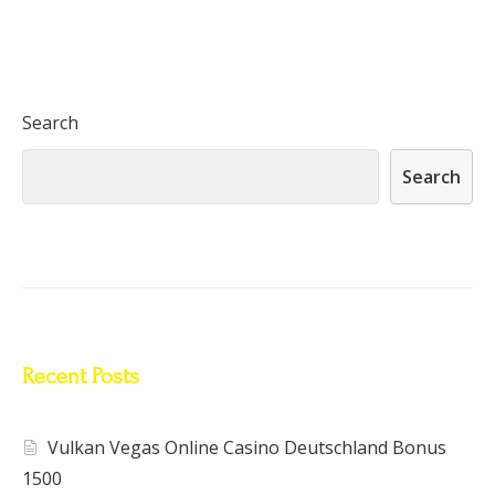
Search
Search
Recent Posts
Vulkan Vegas Online Casino Deutschland Bonus
1500