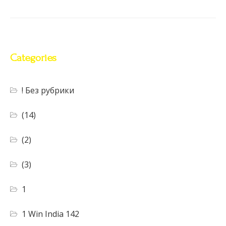
Categories
! Без рубрики
(14)
(2)
(3)
1
1 Win India 142