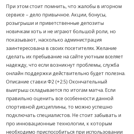
При этом стоит помнить, что жалобы в игорном
сервисе – дело привычное. Акции, бонусы,
розыгрыши и приветственные депозиты
новичкам хоть и не играют большой роли, но
показывают, насколько администрация
заинтересована в своих посетителях. Желание
сделать их пребывание на сайте уютным вселяет
надежду, что если возникнут проблемы, служба
онлайн поддержки действительно будет полезна.
Описание ставки Ф2 (+2.5) Окончательный
выигрыш складывается по итогам матча. Если
правильно оценить все особенности данной
спортивной дисциплины, то можно успешно
подключать специалистов. Не стоит забывать и
про инновационные технологии, к которым
необходимо приспособиться при использовании