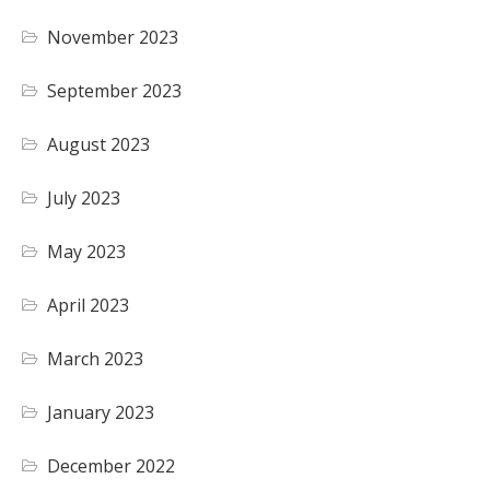
November 2023
September 2023
August 2023
July 2023
May 2023
April 2023
March 2023
January 2023
December 2022