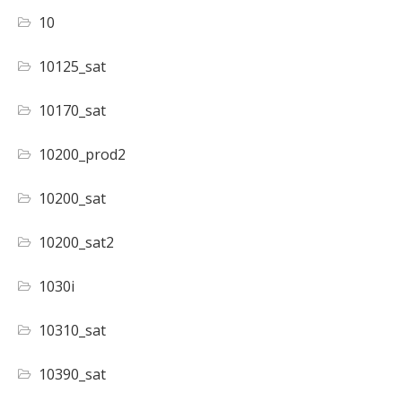
10
10125_sat
10170_sat
10200_prod2
10200_sat
10200_sat2
1030i
10310_sat
10390_sat