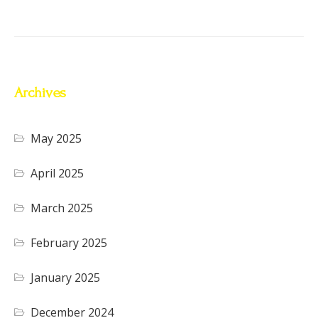
Archives
May 2025
April 2025
March 2025
February 2025
January 2025
December 2024