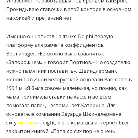
Инвестмент», работавшая под брендом FanSport.
Прокидываю ставочки в этой конторе в основном
на хоккей и претензий нет.
Именно он написал на языке Delphi первую
платформу для расчета коэффициентов
Betmanager. «Ее можно было сравнить с
«Запорожцем»,– говорит Портнов.– Но создателю
нужно памятник поставить». Швиндлерман с
женой Татьяной Белорусской основали Parimatch в
1994‑м. «Я была совсем маленькая, но помню, как
мама принимала ставки на кассе и во всем
помогала папе»,– вспоминает Катерина. Для
основателя компании Эдуарда Швиндлермана,
sixty
пуриматч
eight, и его команды интернет был
закрытой книгой. «Папа до сих пор не очень