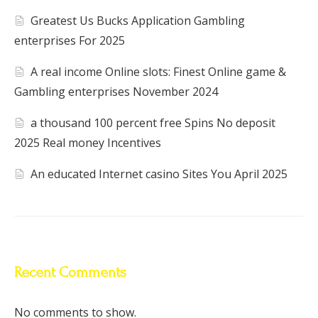
Greatest Us Bucks Application Gambling
enterprises For 2025
A real income Online slots: Finest Online game &
Gambling enterprises November 2024
a thousand 100 percent free Spins No deposit
2025 Real money Incentives
An educated Internet casino Sites You April 2025
Recent Comments
No comments to show.