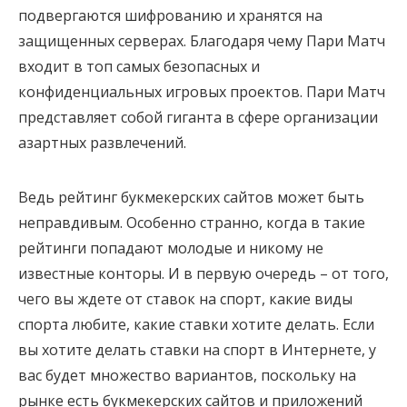
подвергаются шифрованию и хранятся на
защищенных серверах. Благодаря чему Пари Матч
входит в топ самых безопасных и
конфиденциальных игровых проектов. Пари Матч
представляет собой гиганта в сфере организации
азартных развлечений.
Ведь рейтинг букмекерских сайтов может быть
неправдивым. Особенно странно, когда в такие
рейтинги попадают молодые и никому не
известные конторы. И в первую очередь – от того,
чего вы ждете от ставок на спорт, какие виды
спорта любите, какие ставки хотите делать. Если
вы хотите делать ставки на спорт в Интернете, у
вас будет множество вариантов, поскольку на
рынке есть букмекерских сайтов и приложений