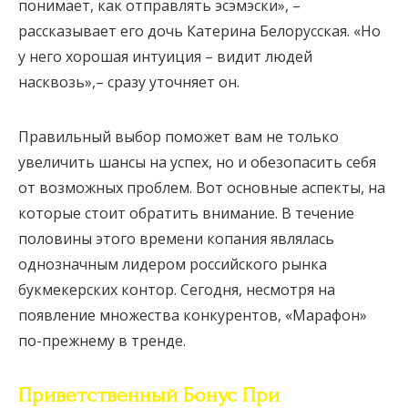
понимает, как отправлять эсэмэски», –
рассказывает его дочь Катерина Белорусская. «Но
у него хорошая интуиция – видит людей
насквозь»,– сразу уточняет он.
Правильный выбор поможет вам не только
увеличить шансы на успех, но и обезопасить себя
от возможных проблем. Вот основные аспекты, на
которые стоит обратить внимание. В течение
половины этого времени копания являлась
однозначным лидером российского рынка
букмекерских контор. Сегодня, несмотря на
появление множества конкурентов, «Марафон»
по-прежнему в тренде.
Приветственный Бонус При