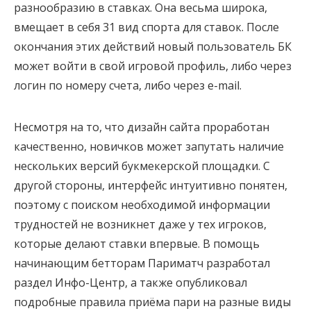
разнообразию в ставках. Она весьма широка,
вмещает в себя 31 вид спорта для ставок. После
окончания этих действий новый пользователь БК
может войти в свой игровой профиль, либо через
логин по номеру счета, либо через e-mail.
Несмотря на то, что дизайн сайта проработан
качественно, новичков может запутать наличие
нескольких версий букмекерской площадки. С
другой стороны, интерфейс интуитивно понятен,
поэтому с поиском необходимой информации
трудностей не возникнет даже у тех игроков,
которые делают ставки впервые. В помощь
начинающим бетторам Париматч разработал
раздел Инфо-Центр, а также опубликовал
подробные правила приёма пари на разные виды