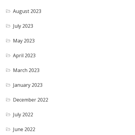
August 2023
July 2023
May 2023
April 2023
March 2023
January 2023
December 2022
July 2022
June 2022