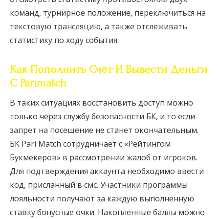
команд, турнирное положение, переключиться на
текстовую трансляцию, а также отслеживать
статистику по ходу события.
Как Пополнить Счёт И Вывести Деньги
С Parimatch
В таких ситуациях восстановить доступ можно
только через службу безопасности БК, и то если
запрет на посещение не станет окончательным.
БК Pari Match сотрудничает с «Рейтингом
Букмекеров» в рассмотрении жалоб от игроков.
Для подтверждения аккаунта необходимо ввести
код, присланный в смс. Участники программы
лояльности получают за каждую выполненную
ставку бонусные очки. Накопленные баллы можно