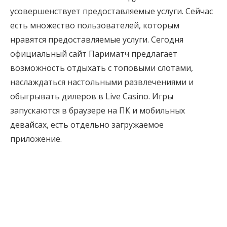
усовершенствует предоставляемые услуги. Сейчас
есть множество пользователей, которым
нравятся предоставляемые услуги. Сегодня
официальный сайт Париматч предлагает
возможность отдыхать с топовыми слотами,
наслаждаться настольными развлечениями и
обыгрывать дилеров в Live Casino. Игры
запускаются в браузере на ПК и мобильных
девайсах, есть отдельно загружаемое
приложение.