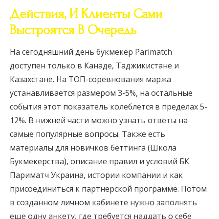
Действия, И Клиенты Сами
Выстроятся В Очередь
На сегодняшний день букмекер Parimatch
доступен только в Канаде, Таджикистане и
Казахстане. На ТОП-соревнования маржа
устанавливается размером 3-5%, на остальные
события этот показатель колеблется в пределах 5-
12%. В нижней части можно узнать ответы на
самые популярные вопросы. Также есть
материалы для новичков беттинга (Школа
Букмекерства), описание правил и условий БК
Париматч Украина, истории компании и как
присоединиться к партнерской программе. Потом
в созданном личном кабинете нужно заполнять
еще одну анкету, где требуется наддать о себе