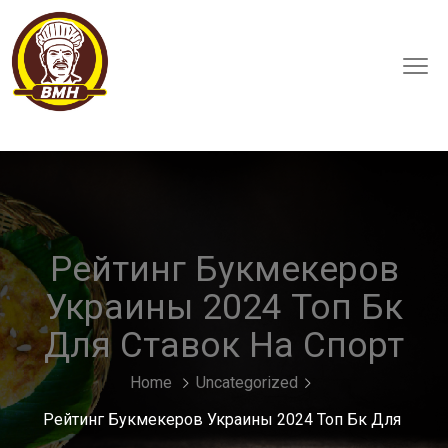
Рейтинг Букмекеров
Украины 2024 Топ Бк
Для Ставок На Спорт
Home
Uncategorized
Рейтинг Букмекеров Украины 2024 Топ Бк Для