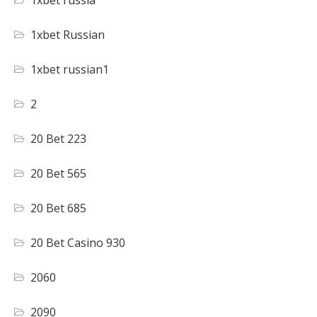
1xbet Russian
1xbet russian1
2
20 Bet 223
20 Bet 565
20 Bet 685
20 Bet Casino 930
2060
2090