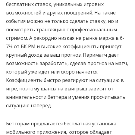
бесплатных ставок, уникальных игровых
возможностей и других поощрений. На такие
события можно не только сделать ставку, но и
посмотреть трансляцию с профессиональным
стримом. А рекордно низкая на рынке маржа в 6-
7% от БК PM и высокие коэффициенты принесут
крупный доход за ваш прогноз. Париматч дает
возможность заработать, сделав прогноз на матч,
который уже идет или скоро начнется.
Коэффициенты быстро реагируют на ситуацию в
игре, поэтому шансы на выигрыш зависят от
внимательности беттера и умения просчитывать
ситуацию наперед.
Бетторам предлагается бесплатная установка
мобильного приложения, которое обладает