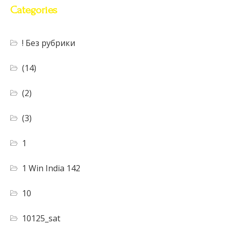
Categories
! Без рубрики
(14)
(2)
(3)
1
1 Win India 142
10
10125_sat