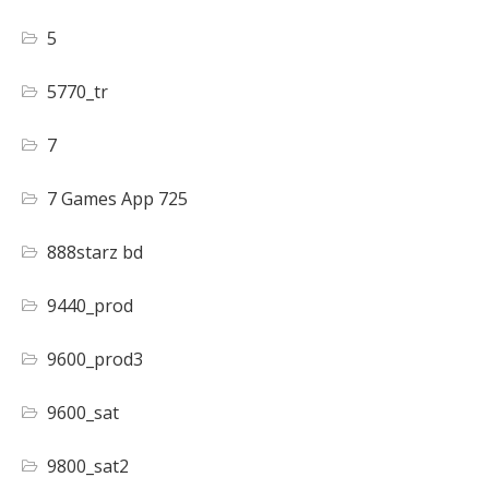
5
5770_tr
7
7 Games App 725
888starz bd
9440_prod
9600_prod3
9600_sat
9800_sat2