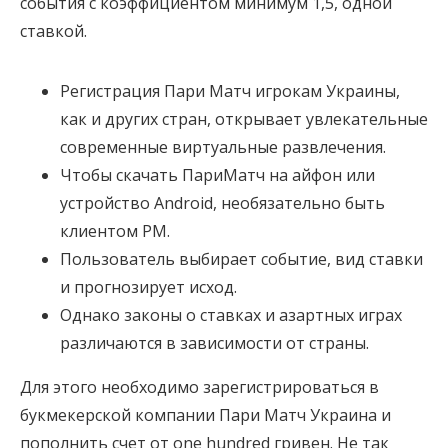
события с коэффициентом минимум 1,5, одной
ставкой.
Регистрация Пари Матч игрокам Украины,
как и других стран, открывает увлекательные
современные виртуальные развлечения.
Чтобы скачать ПариМатч на айфон или
устройство Android, необязательно быть
клиентом PM.
Пользователь выбирает событие, вид ставки
и прогнозирует исход.
Однако законы о ставках и азартных играх
различаются в зависимости от страны.
Для этого необходимо зарегистрироваться в
букмекерской компании Пари Матч Украина и
пополнить счет от one hundred гривен. Не так