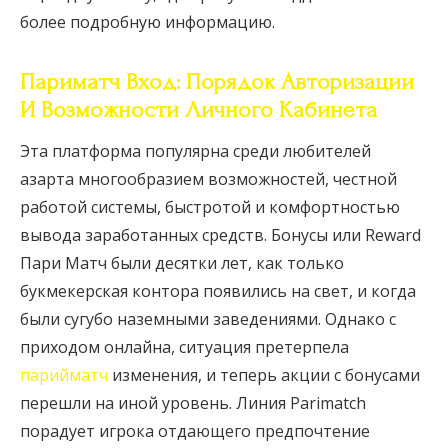
более подробную информацию.
Париматч Вход: Порядок Авторизации
И Возможности Личного Кабинета
Эта платформа популярна среди любителей
азарта многообразием возможностей, честной
работой системы, быстротой и комфортностью
вывода заработанных средств. Бонусы или Reward
Пари Матч были десятки лет, как только
букмекерская контора появились на свет, и когда
были сугубо наземными заведениями. Однако с
приходом онлайна, ситуация претерпела
парийматч
изменения, и теперь акции с бонусами
перешли на иной уровень. Линия Parimatch
порадует игрока отдающего предпочтение