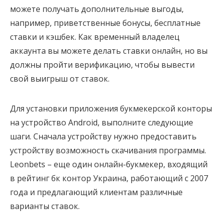
можете получать дополнительные выгоды,
например, приветственные бонусы, бесплатные
ставки и кэшбек. Как временный владелец
аккаунта вы можете делать ставки онлайн, но вы
должны пройти верификацию, чтобы вывести
свой выигрыш от ставок.
Для установки приложения букмекерской конторы
на устройство Android, выполните следующие
шаги. Сначала устройству нужно предоставить
устройству возможность скачивания программы.
Leonbets – еще один онлайн-букмекер, входящий
в рейтинг бк контор Украина, работающий с 2007
года и предлагающий клиентам различные
варианты ставок.