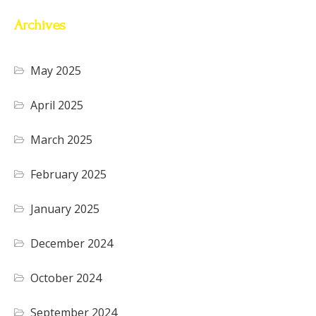
Archives
May 2025
April 2025
March 2025
February 2025
January 2025
December 2024
October 2024
September 2024