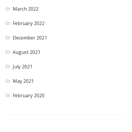
March 2022
February 2022
December 2021
August 2021
July 2021
May 2021
February 2020