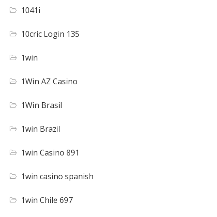
1041i
10cric Login 135
1win
1Win AZ Casino
1Win Brasil
1win Brazil
1win Casino 891
1win casino spanish
1win Chile 697