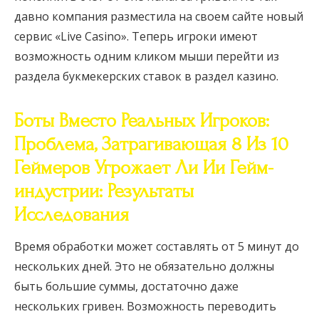
давно компания разместила на своем сайте новый
сервис «Live Casino». Теперь игроки имеют
возможность одним кликом мыши перейти из
раздела букмекерских ставок в раздел казино.
Боты Вместо Реальных Игроков:
Проблема, Затрагивающая 8 Из 10
Геймеров Угрожает Ли Ии Гейм-
индустрии: Результаты
Исследования
Время обработки может составлять от 5 минут до
нескольких дней. Это не обязательно должны
быть большие суммы, достаточно даже
нескольких гривен. Возможность переводить