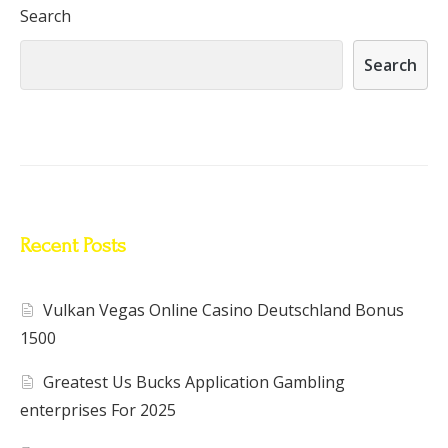
Search
Search
Recent Posts
Vulkan Vegas Online Casino Deutschland Bonus
1500
Greatest Us Bucks Application Gambling
enterprises For 2025